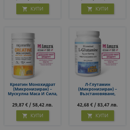
Шоколад
Прах
КУПИ
КУПИ


Креатин Монохидрат
Л-Глутамин
(микронизиран) –
(микронизиран) –
Мускулна Маса И Сила,
Възстановяване,
5000 Mg, 300 G Прах
Имунитет И Добро
Храносмилане, 5 G, 450
29,87 € / 58,42 лв.
42,68 € / 83,47 лв.
G Прах, 90 Дози
КУПИ
КУПИ

