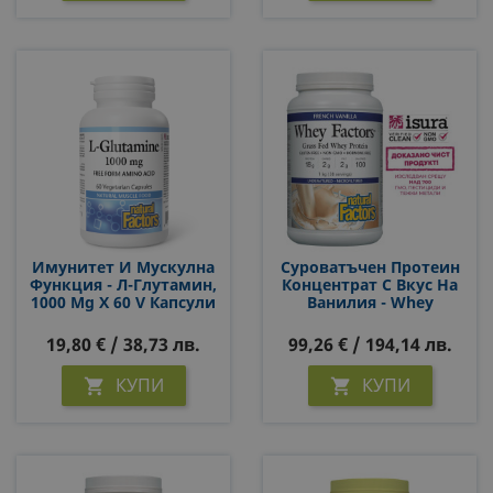
Имунитет И Мускулна
Суроватъчен Протеин
Функция - Л-Глутамин,
Концентрат С Вкус На
1000 Mg Х 60 V Капсули
Ванилия - Whey
Factors® Grass Fed
Whey Protein, 1 Kg Прах
19,80 € / 38,73 лв.
99,26 € / 194,14 лв.
КУПИ
КУПИ

