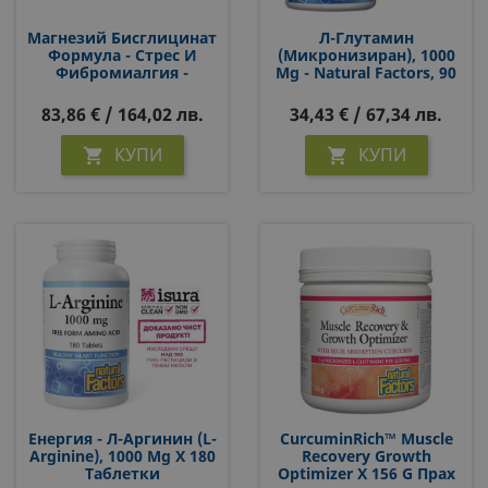
Магнезий Бисглицинат
Л-Глутамин
Формула - Стрес И
(микронизиран), 1000
Фибромиалгия -
Mg - Natural Factors, 90
WomenSense®
Капсули
MagSense®, 400 G, Прах
83,86 € / 164,02 лв.
34,43 € / 67,34 лв.
КУПИ
КУПИ


Енергия - Л-Аргинин (L-
CurcuminRich™ Muscle
Arginine), 1000 Mg Х 180
Recovery Growth
Таблетки
Optimizer Х 156 G Прах