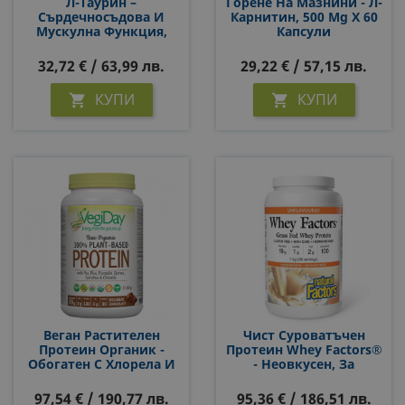
Л-Таурин –
Горене На Мазнини - Л-
Сърдечносъдова И
Карнитин, 500 Mg Х 60
Мускулна Функция,
Капсули
1000 Mg, 120 Капсули
За 4 Или 2 Месеца
32,72 € / 63,99 лв.
29,22 € / 57,15 лв.
Прием
КУПИ
КУПИ


Веган Растителен
Чист Суроватъчен
Протеин Органик -
Протеин Whey Factors®
Обогатен С Хлорела И
- Неовкусен, За
Спирулина, 1100 G,
Мускули И
Прах, С Вкус На
Възстановяване, 1 Kg
97,54 € / 190,77 лв.
95,36 € / 186,51 лв.