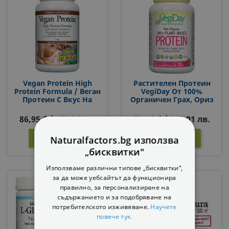
Vegan Protein High
Растителен Протеин
Protein Formula / Веган
VegiDay От 100%
Протеин С Вкус На
Органичен Грах, Ориз
Шоколад
И Семена, 936 G, 30
Дози, С Вкус На Горски
86,95 € / 170,06 лв.
73,12 € / 143,01 лв.
Плодове
КУПИ
КУПИ


Naturalfactors.bg използва
„бисквитки"
Използваме различни типове „бисквитки“,
за да може уебсайтът да функционира
правилно, за персонализиране на
съдържанието и за подобряване на
потребителското изживяване.
Научете
повече тук.