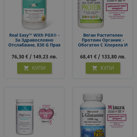
Real Easy™ With PGX® -
Веган Растителен
За Здравословно
Протеин Органик -
Отслабване, 830 G Прах
Обогатен С Хлорела И
С Вкус На Ванилия
Спирулина, 840 G Прах,
С Натурален Вкус
76,30 € / 149,23 лв.
68,41 € / 133,80 лв.
КУПИ
КУПИ

