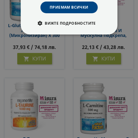
ПРИЕМАМ ВСИЧКИ
ВИЖТЕ ПОДРОБНОСТИТЕ
L-Glutamine Micronized/
Глицин –
Л-Глутамин
Метаболизъм И
(микронизиран) Х 300
Мускулна Подкрепа,
СТРОГО НЕОБХОДИМИ
G / 60 Дози
5000 Mg, 450 G Прах
37,93 € / 74,18 лв.
22,13 € / 43,28 лв.
СТАТИСТИЧЕСКИ
КУПИ
КУПИ


МАРКЕТИНГOВИ
ФУНКЦИОНАЛНИ
НЕКЛАСИФИЦИРАНИ