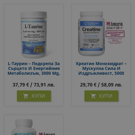
L-Тауpин – Подкрепа За
Креатин Монохидрат –
Сърцето И Енергийния
Мускулна Сила И
Метаболизъм, 3000 Mg,
Издръжливост, 5000
450 G Прах
Mg, 400 G Прах
37,79 € / 73,91 лв.
29,70 € / 58,09 лв.
КУПИ
КУПИ

