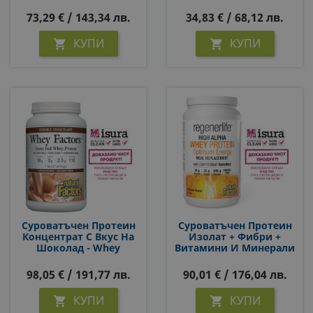
73,29 € / 143,34 лв.
34,83 € / 68,12 лв.
КУПИ
КУПИ


Суроватъчен Протеин
Суроватъчен Протеин
Концентрат С Вкус На
Изолат + Фибри +
Шоколад - Whey
Витамини И Минерали
Factors® Grass Fed
- Контрол На Апетита
Whey Protein, 1 Kg Прах
И Теглото, 940 G, Прах
98,05 € / 191,77 лв.
90,01 € / 176,04 лв.
С Вкус На Шоколад
КУПИ
КУПИ

