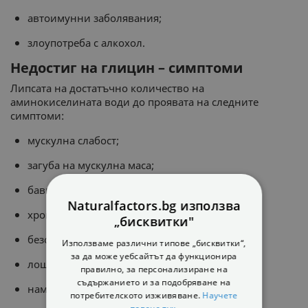
автоимунни заболявания;
злоупотреба с алкохол.
Недостиг на глицин – симптоми
Липсата на достатъчно количество на
аминокиселината води до проявата на следните
симптоми:
мускулна слабост;
загуба на мускулна маса;
бавно възстановяване след натоварване;
Naturalfactors.bg използва
хронична умора;
„бисквитки"
безсъние;
Използваме различни типове „бисквитки“,
за да може уебсайтът да функционира
лоша памет;
правилно, за персонализиране на
съдържанието и за подобряване на
намален имунитет;
потребителското изживяване.
Научете