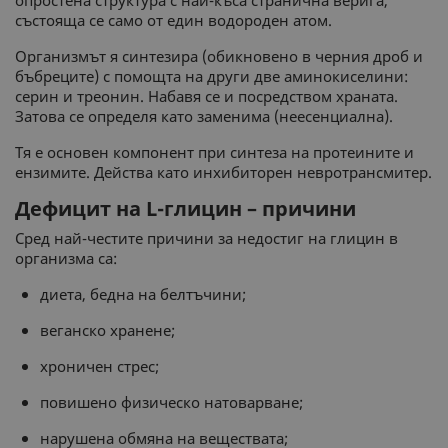
опростена структура с най-къса странична верига,
състояща се само от един водороден атом.
Организмът я синтезира (обикновено в черния дроб и
бъбреците) с помощта на други две аминокиселини:
серин и треонин. Набавя се и посредством храната.
Затова се определя като заменима (неесенциална).
Тя е основен компонент при синтеза на протеините и
ензимите. Действа като инхибиторен невротрансмитер.
Дефицит на L-глицин – причини
Сред най-честите причини за недостиг на глицин в
организма са:
диета, бедна на белтъчини;
веганско хранене;
хроничен стрес;
повишено физическо натоварване;
нарушена обмяна на веществата;