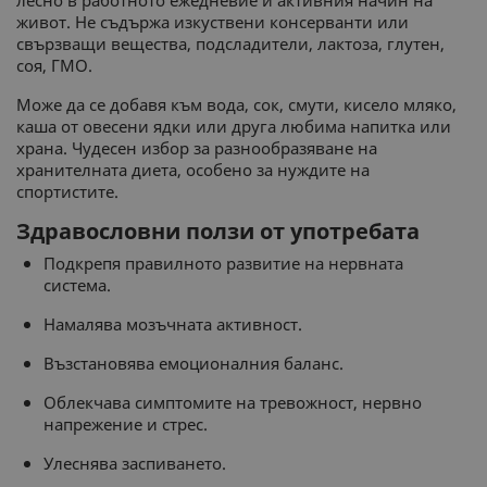
лесно в работното ежедневие и активния начин на
живот. Не съдържа изкуствени консерванти или
свързващи вещества, подсладители, лактоза, глутен,
соя, ГМО.
Може да се добавя към вода, сок, смути, кисело мляко,
каша от овесени ядки или друга любима напитка или
храна. Чудесен избор за разнообразяване на
хранителната диета, особено за нуждите на
спортистите.
Здравословни ползи от употребата
Подкрепя правилното развитие на нервната
система.
Намалява мозъчната активност.
Възстановява емоционалния баланс.
Облекчава симптомите на тревожност, нервно
напрежение и стрес.
Улеснява заспиването.