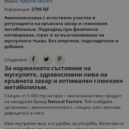
Natural factors
Марка:
2799 NF
Референция:
Аминокиселина с естествено участие в
регулацията на кръвната захар и глюкозния
метаболизъм. Подходящ при физическо
натоварване, стрес и за възстановяване на
мускулната тъкан. Без алергени, подсладители и
добавки
Споделяне
За нормалното състояние на
мускулите, здравословни нива на
кръвната захар и оптимален глюкозен
метаболизъм.
Глицин от 5 000 mg на прах – висококачествен продукт
на канадския бранд
Natural Factors
. Той снабдява
организма с аминокиселината L-глицин, като запълва
дефицита ѝ в него.
Има неутрален вкус и е удобен за употреба. Включва се