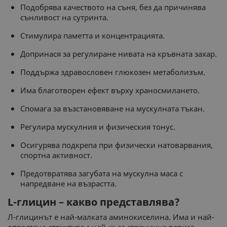
Подобрява качеството на съня, без да причинява
сънливост на сутринта.
Стимулира паметта и концентрацията.
Допринася за регулиране нивата на кръвната захар.
Поддържа здравословен глюкозен метаболизъм.
Има благотворен ефект върху храносмилането.
Спомага за възстановяване на мускулната тъкан.
Регулира мускулния и физическия тонус.
Осигурява подкрепа при физически натоварвания,
спортна активност.
Предотвратява загубата на мускулна маса с
напредване на възрастта.
L-глицин – какво представлява?
Л-глицинът е най-малката аминокиселина. Има и най-