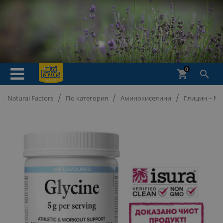
0
shopping_cart

Natural Factors
По категория
Аминокиселини
Глицин – Ме