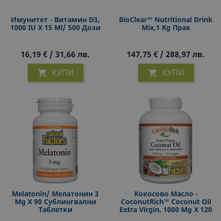
Имунитет - Витамин D3,
BioClear™ Nutritional Drink
1000 IU X 15 Ml/ 500 Дози
Mix,1 Kg Прах
16,19 € / 31,66 лв.
147,75 € / 288,97 лв.
КУПИ
КУПИ


Melatonin/ Мелатонин 3
Кокосово Масло -
Mg X 90 Сублингвални
CoconutRich™ Coconut Oil
Таблетки
Extra Virgin, 1000 Mg X 120
Софтгел Капсули