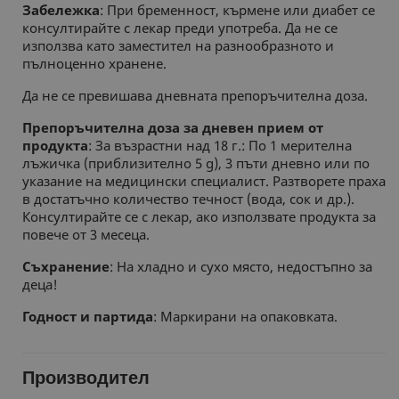
Забележка
: При бременност, кърмене или диабет се
консултирайте с лекар преди употреба. Да не се
използва като заместител на разнообразното и
пълноценно хранене.
Да не се превишава дневната препоръчителна доза.
Препоръчителна доза за дневен прием от
продукта
: За възрастни над 18 г.: По 1 мерителна
лъжичка (приблизително 5 g), 3 пъти дневно или по
указание на медицински специалист. Разтворете праха
в достатъчно количество течност (вода, сок и др.).
Консултирайте се с лекар, ако използвате продукта за
повече от 3 месеца.
Съхранение
: На хладно и сухо място, недостъпно за
деца!
Годност и партида
: Маркирани на опаковката.
Производител