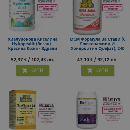
Хиалуронова Киселина
МСМ Формула За Стави (с
HyAppeal® (веган) -
Глюкозамиин И
Красива Кожа - Здрави
Хондроитин Сулфат), 240
Стави, 120 Mg Х 60 V
Капсули
Капсули
52,37 € / 102,43 лв.
47,10 € / 92,12 лв.
КУПИ
КУПИ

