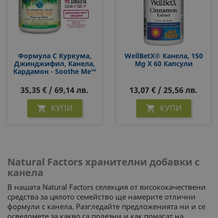
Формула С Куркума,
WellBetX® Канела, 150
Джинджифил, Канела,
Mg Х 60 Капсули
Кардамон - Soothe Me™
Power-Up Mixer™ Whole
Earth & Sea,125 G Прах/
35,35 € / 69,14 лв.
13,07 € / 25,56 лв.
25 Дози
КУПИ
КУПИ


Natural Factors хранителни добавки с
канела
В нашата Natural Factors селекция от висококачествени
средства за цялото семейство ще намерите отлични
формули с канела. Разгледайте предложенията ни и се
осведомете за какво са полезни и как помагат на