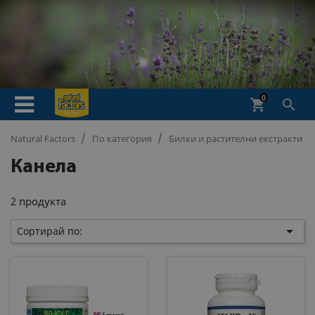
0
shopping_cart

Natural Factors
По категория
Билки и растителни екстракти
Канела
2 продукта

Сортирай по: