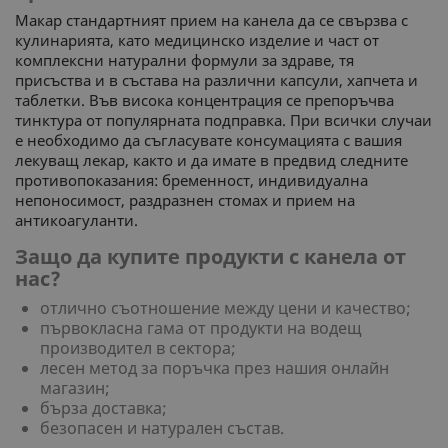
СТАТИСТИЧЕСКИ
Макар стандартният прием на канела да се свързва с
кулинарията, като медицинско изделие и част от
МАРКЕТИНГOВИ
комплексни натурални формули за здраве, тя
присъства и в състава на различни капсули, хапчета и
ФУНКЦИОНАЛНИ
таблетки. Във висока концентрация се препоръчва
тинктура от популярната подправка. При всички случаи
е необходимо да съгласувате консумацията с вашия
НЕКЛАСИФИЦИРАНИ
лекуващ лекар, както и да имате в предвид следните
противопоказания: бременност, индивидуална
непоносимост, раздразнен стомах и прием на
антикоагуланти.
Защо да купите продукти с канела от
нас?
отлично съотношение между цени и качество;
първокласна гама от продукти на водещ
производител в сектора;
лесен метод за поръчка през нашия онлайн
магазин;
бърза доставка;
безопасен и натурален състав.