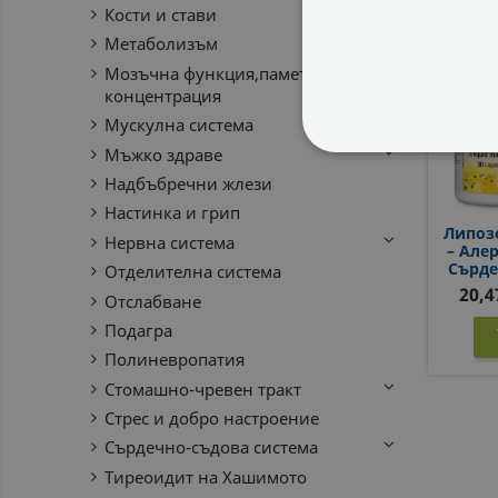
Кости и стави
Метаболизъм
Мозъчна функция,памет,
концентрация
Мускулна система
Мъжко здраве
СТРОГО НЕОБХ
Надбъбречни жлези
Настинка и грип
НЕКЛАСИФИЦИ
Липоз
Нервна система
– Але
Сърде
Отделителна система
Mg, 30
20,4
Отслабване
Подагра
Полиневропатия
Стомашно-чревен тракт
Стрес и добро настроение
Сърдечно-съдова система
Тиреоидит на Хашимото