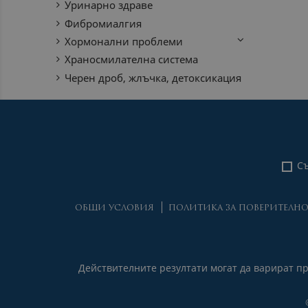
Уринарно здраве
Фибромиалгия
Хормонални проблеми
Храносмилателна система
Черен дроб, жлъчка, детоксикация
Съ
ОБЩИ УСЛОВИЯ
ПОЛИТИКА ЗА ПОВЕРИТЕЛН
Действителните резултати могат да варират п