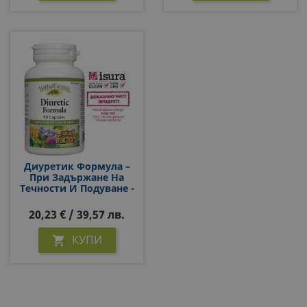
Диуретик Формула –
При Задържане На
Течности И Подуване -
Diuretic Formula - С
Естествен Диуретичен
20,23 € / 39,57 лв.
Ефект, 90 Капсули
КУПИ
