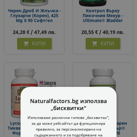
Черен Дроб И Жлъчка -
Контрол Върху
Глухарче (корен), 425
Пикочния Мехур -
Mg X 90 Софтгел
Ultimate® Bladder
Капсули
Control, 60 Капсули
24,28 € / 47,49 лв.
20,55 € / 40,19 лв.
КУПИ
КУПИ


Naturalfactors.bg използва
„бисквитки"
Използваме различни типове „бисквитки“,
Lycopene - Ликопен И
Простата И Уринарен
за да може уебсайтът да функционира
Тиквено Семе (масло) –
Тракт - ПростКеър®
правилно, за персонализиране на
Формула За Мъжко
(ProstCare®), 90
съдържанието и за подобряване на