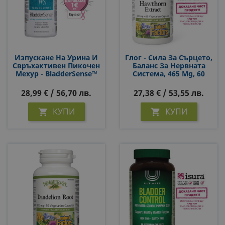
Изпускане На Урина И
Глог - Сила За Сърцето,
Свръхактивен Пикочен
Баланс За Нервната
Мехур - BladderSense™
Система, 465 Mg, 60
WomenSense®, 90
Капсули
Капсули
28,99 € / 56,70 лв.
27,38 € / 53,55 лв.
КУПИ
КУПИ

