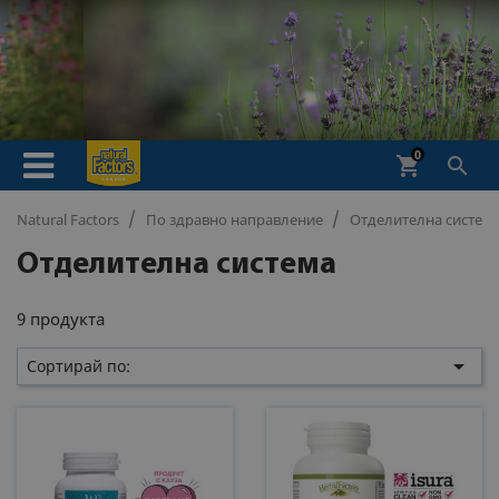
0
shopping_cart

Natural Factors
По здравно направление
Отделителна систем
Отделителна система
9 продукта

Сортирай по: