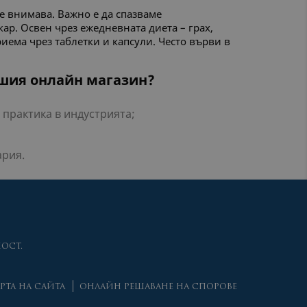
се внимава. Важно е да спазваме
ар. Освен чрез ежедневната диета – грах,
риема чрез таблетки и капсули. Често върви в
ашия онлайн магазин?
практика в индустрията;
ария.
ОСТ.
РТА НА САЙТА
ОНЛАЙН РЕШАВАНЕ НА СПОРОВЕ