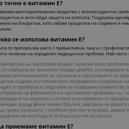
о точно е витамин Е?
авлява мастноразтворимо вещество с антиоксидантни свойс
сидантна и анти-ейдж защита на клетката. Поддържа едновр
вения им биоритъм, като забавя процесите на стареене и н
ания.
акво се използва витамин Е?
ата се препоръчва както с превантивна, така и с профилакти
тно лечение на определен медицински проблем. Най-често в
филактика на зрителния апарат, включително проблеми 
, отслабване на зрението поради диабет, натоварване и
орява регенерацията на тъканите и зарастването на ран
дечно-съдови състояния като неправилно съсирване на к
аркт и тромбоза в следствие на повишено количество п
обряване на фертилитета и при реални проблеми със з
мулиране на имунната система и ускоряване на процеса
венция срещу фини линии, бръчки, увисване на кожата 
а грижа за кожата – особено при чести екземи, дермати
уциране на косопада и по-бърз растеж на косата.
да приемаме витамин Е?