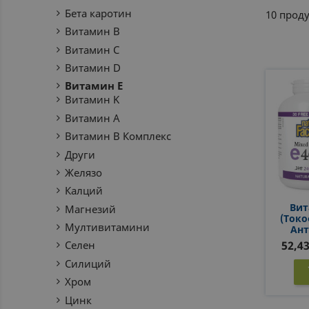
Бета каротин
10 проду
Витамин B
Витамин C
Витамин D
Витамин E
Витамин K
Витамин А
Витамин В Комплекс
Други
Желязо
Калций
Вит
Магнезий
(токо
Мултивитамини
Ант
Защит
52,43
Селен
Силиций
Хром
Цинк