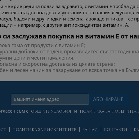
и че крие редица ползи за здравето, с витамин Е трябва да 
ъчителната дневна доза и указанията на нашия лекуващ лек
фасул, бадеми и други ядки и семена, авокадо и тиква – се п
ации – например, с другия антиоксидантен витамин, А.
 си заслужава покупка на витамин Е от н
ока гама от продукти с витамин Е;
урални добавки от водещ производител със стогодишна 
умни цени и чести намаления;
опасна и скоростна доставка из цялата страна;
бен и лесен начин за пазаруване от всяка точка на Бълг
гласен съм с
и
ОБЩИТЕ УСЛОВИЯ
ПОЛИТИКА ЗА ПОВЕРИТЕЛН
ОСТ
ПОЛИТИКА ЗА БИСКВИТКИТЕ
ЗА НАС
КОНТАКТИ
КА