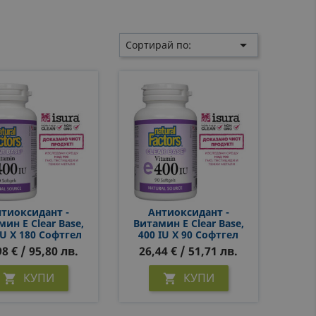

Сортирай по:
тиоксидант -
Антиоксидант -
ин E Clear Base,
Витамин E Clear Base,
IU Х 180 Софтгел
400 IU Х 90 Софтгел
Капсули
Капсули
98 € / 95,80 лв.
26,44 € / 51,71 лв.
КУПИ
КУПИ

