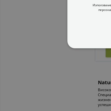
Използваме
персона
(токоф
IU
16,7
СТРОГО НЕОБХ
НЕКЛАСИФИЦИ
Natu
Високо
Специа
жизнен
успешн