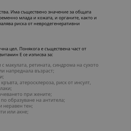
тва. Има съществено значение за общата
еменно млада и кожата, и органите, както и
амалява риска от невродегенеративни
чна цел. Понякога е съществена част от
итамин Е се изписва за:
с макулата, ретината, синдрома на сухото
ли напреднала възраст;
и;
ръвта, атеросклероза, риск от инсулт,
лаки;
ачеването при жените;
 по образуване на антитела;
и неравен тен;
ти или акне;