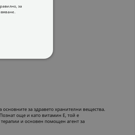
равилно, за
ивяване.
ФУНКЦИОНАЛНИ
ва основните за здравето хранителни вещества.
ознат още и като витамин Е, той е
 терапии и основен помощен агент за