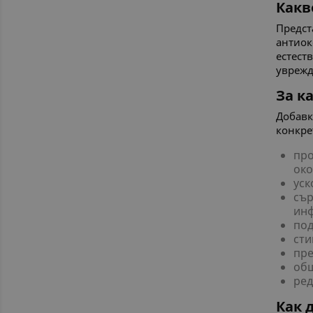
Какв
Предст
антиок
естест
уврежд
За к
Добавк
конкре
про
око
уск
сър
инф
под
сти
пре
общ
ред
Как 