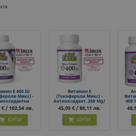
кта
амин Е 400 IU
Витамин Е
Ан
фероли Микс) -
(токофероли Микс) -
Витам
иоксидантна
Антиоксидант, 268 Mg/
400 
а, 240 Софтгел
400 IU
 € / 102,54 лв.
45,05 € / 88,11 лв.
48,
Капсули
КУПИ
КУПИ

