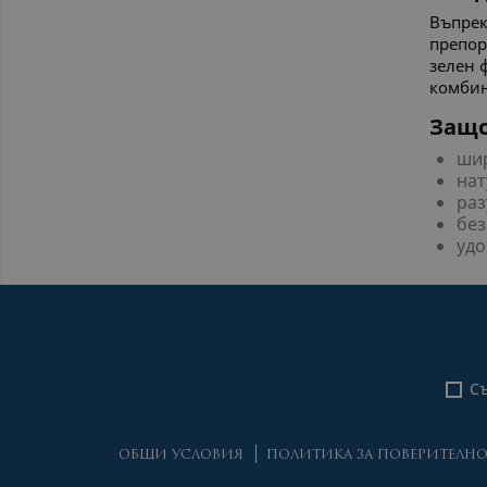
Въпрек
препор
зелен 
комбин
Защо
шир
нат
раз
без
удо
Съ
ОБЩИ УСЛОВИЯ
ПОЛИТИКА ЗА ПОВЕРИТЕЛН