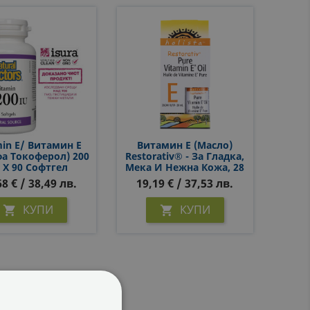
min E/ Витамин Е
Витамин Е (масло)
фа Токоферол) 200
Restorativ® - За Гладка,
 Х 90 Софтгел
Мека И Нежна Кожа, 28
Капсули
000 IU, 28 Ml
68 € / 38,49 лв.
19,19 € / 37,53 лв.
КУПИ
КУПИ

