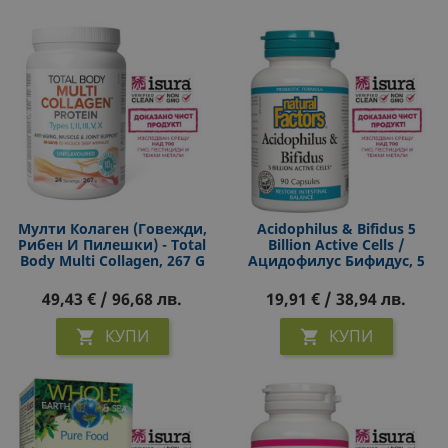
Mулти Колаген (говежди,
Acidophilus & Bifidus 5
Рибен И Пилешки) - Total
Billion Active Cells /
Body Multi Collagen, 267 G
Ацидофилус Бифидус, 5
Прах
Милиарда Активни
Пробиотици, 90 Капсули
49,43 € / 96,68 лв.
19,91 € / 38,94 лв.
КУПИ
КУПИ

