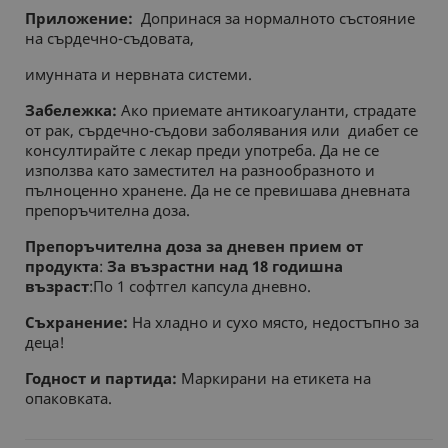
СТАТИСТИЧЕСКИ
Приложение:
Допринася за нормалното състояние
на сърдечно-съдовата,
МАРКЕТИНГOВИ
имунната и нервната системи.
Забележка:
Ако приемате антикоагуланти, страдате
ФУНКЦИОНАЛНИ
от рак, сърдечно-съдови заболявания или диабет се
консултирайте с лекар преди употреба.
Да не се
НЕКЛАСИФИЦИРАНИ
използва като заместител на разнообразното и
пълноценно хранене. Да не се превишава дневната
препоръчителна доза.
Препоръчителна доза за дневен прием от
продукта
:
За възрастни над 18 годишна
възраст
:По 1 софтгел капсула дневно.
Съхранение:
На хладно и сухо място, недостъпно за
деца!
Годност и партида:
Маркирани на етикета на
опаковката.