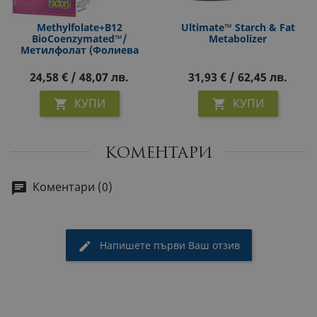
Methylfolate+B12
Ultimate™ Starch & Fat
BioCoenzymated™/
Metabolizer
Метилфолат (Фолиева
Киселина)+Витамин В12 Х
60 Сублингвални
24,58 € / 48,07 лв.
31,93 € / 62,45 лв.
Таблетки
КУПИ
КУПИ


КОМЕНТАРИ
Коментари (0)
Напишете първи Ваш отзив