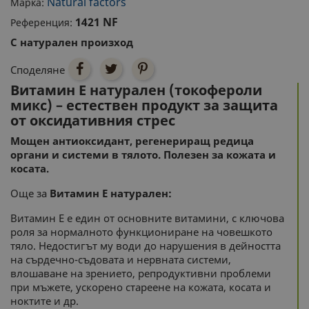
Natural factors
Марка:
1421 NF
Референция:
С натурален произход
Споделяне
Витамин Е натурален (токофероли
микс) – естествен продукт за защита
от оксидативния стрес
Мощен антиоксидант, регенериращ редица
органи и системи в тялото. Полезен за кожата и
косата.
Още за
Витамин Е натурален:
Витамин Е е един от основните витамини, с ключова
роля за нормалното функциониране на човешкото
тяло. Недостигът му води до нарушения в дейността
на сърдечно-съдовата и нервната системи,
влошаване на зрението, репродуктивни проблеми
при мъжете, ускорено стареене на кожата, косата и
ноктите и др.