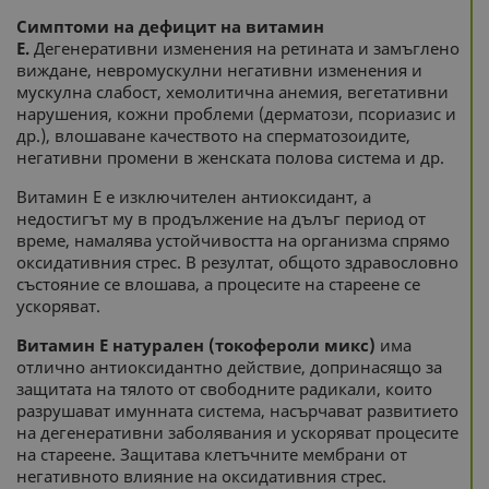
Симптоми на дефицит на витамин
Е.
Дегенеративни изменения на ретината и замъглено
виждане, невромускулни негативни изменения и
мускулна слабост, хемолитична анемия, вегетативни
нарушения, кожни проблеми (дерматози, псориазис и
др.), влошаване качеството на сперматозоидите,
негативни промени в женската полова система и др.
Витамин Е е изключителен антиоксидант, а
недостигът му в продължение на дълъг период от
време, намалява устойчивостта на организма спрямо
оксидативния стрес. В резултат, общото здравословно
състояние се влошава, а процесите на стареене се
ускоряват.
Витамин Е натурален (токофероли микс)
има
отлично антиоксидантно действие, допринасящо за
защитата на тялото от свободните радикали, които
разрушават имунната система, насърчават развитието
на дегенеративни заболявания и ускоряват процесите
на стареене. Защитава клетъчните мембрани от
негативното влияние на оксидативния стрес.