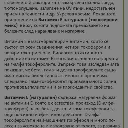
стареенето й фактори като замърсена околна среда,
тютюнопушене, излагане на UV лъчи, недостатъчен
прием на течности и др. Укрепва косъма. Локалното
приложение на
Витамин Е натурален (токофероли
микс)
върху кожата подпомага премахването на
белезите след нараняване и изгаряне.
Витамин Е е мастноразтворим витамин, който се
състои от осем съединения: четири токофероли и
четири токотриеноли. Биологично активното
действие на витамин Е се дължи основно на формата
на г-алфа токоферолите. Въпреки това изследванията
показват, че бета-, гама- и делта-токоферолите също
имат висока биологична активност в организма.
Специално гама-токоферолът проявява много силна
противовъзпалителни и антиоксидантни свойства.
Витамин Е (натурален)
съдържа натурална форма
на витамин Е, която е с естествен произход (D-алфа-
токоферол) плюс бета-, делта- и гама-токофероли за
още по-силно и ефективно действие. D-алфа
токоферолът е най-мощният токоферол и много по-
лесен за усвояване и използване от тялото, за разлика