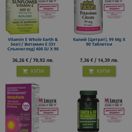
Vitamin E Whole Earth &
Калий (цитрат), 99 Mg Х
Sea®/ Витамин Е (oт
90 Таблетки
Слънчоглед) 400 IU X 90
Софтгел Капсули
36,26 € / 70,92 лв.
7,36 € / 14,39 лв.
КУПИ
КУПИ

