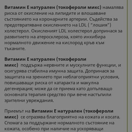
Витамин Е натурален (токофероли микс)
намалява
риска от окисление на липидите и влошаване
състоянието на коронарните артерии. Съдейства за
предотвратяване окислението на LDL ( “лошия”)
холестерол. Окисленият LDL холестерол допринася за
развитието на атеросклероза, която инхибира
нормалното движение на кислород кръв към
тъканите.
Витамин Е натурален (токофероли
микс)
поддържа нервните и мускулните функции, и
осигурява стабилна имунна защита. Допринася за
защитата на зрението при неблагоприятни условия,
повишаващи риска от катаракта и макулна
дегенерация; може да се приема като допълващо
основната терапия средство при вече настъпили
зрителни увреждания.
Приемът на
Витамин Е натурален (токофероли
микс)
се отразява благоприятно на кожата и косата.
Спомага за поддържане нормалното състояние на
кожата, особено при наличие на ускоряващи