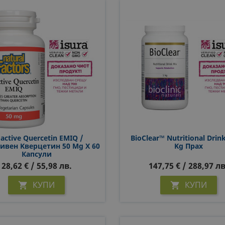
oactive Quercetin EMIQ /
BioClear™ Nutritional Drin
ивен Kверцетин 50 Mg X 60
Kg Прах
Капсули
28,62 € / 55,98 лв.
147,75 € / 288,97 лв
КУПИ
КУПИ

