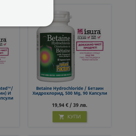
ФУНКЦИОНАЛНИ
ated™/
Betaine Hydrochloride / Бетаин
ин) И
Хидрохлорид, 500 Mg, 90 Капсули
апсули
19,94 € / 39 лв.
КУПИ
