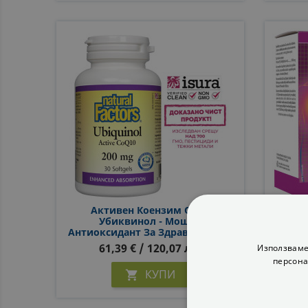
Aктивен Коензим Q10 -
B12 
Убиквинол - Мощен
В12 
Антиоксидант За Здраво Сърце,
С
200 Mg, 30 Софтгел Капсули
61,39 € / 120,07 лв.
Използваме
персона
КУПИ
