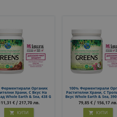
 Ферментирали Органик
100% Ферментирали Ор
ителни Храни, С Вкус На
Растителни Храни, С Тро
д Whole Earth & Sea, 438 G
Вкус Whole Earth & Sea, 39
Прах
111,31 € / 217,70 лв.
79,85 € / 156,17 лв
КУПИ
КУПИ

