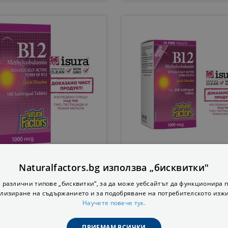
Methylcobalamin/ Витамин
B12 Methylcobalamin/ Ви
(метилкобаламин) X 180
В12 (метилкобаламин) 
Naturalfactors.bg използва „бисквитки"
ублингвални Таблетки
Сублингвални Таблет
17,83 € / 34,87 лв.
20,19 € / 39,49 лв.
 различни типове „бисквитки“, за да може уебсайтът да функционира п
лизиране на съдържанието и за подобряване на потребителското изж
КУПИ
КУПИ
Научете повече тук.


ПРИЕМАМ ВСИЧКИ