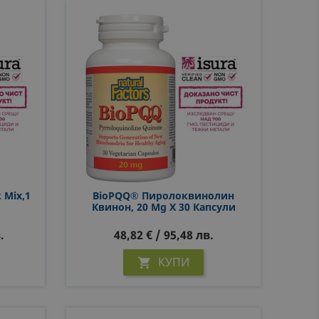
k Mix,1
BioPQQ® Пиролоквинолин
Квинон, 20 Mg Х 30 Капсули
.
48,82 € / 95,48 лв.
КУПИ
