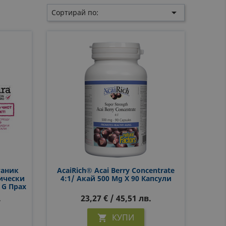

Сортирай по:
ганик
AcaiRich® Acai Berry Concentrate
пически
4:1/ Акай 500 Mg X 90 Капсули
0 G Прах
.
23,27 € / 45,51 лв.
КУПИ
