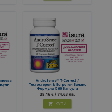
ипоева
AndroSense™ T-Correct /
псули
Тестостерон & Естроген Баланс
Формула X 60 Капсули
38,16 € / 74,63 лв.
КУПИ
