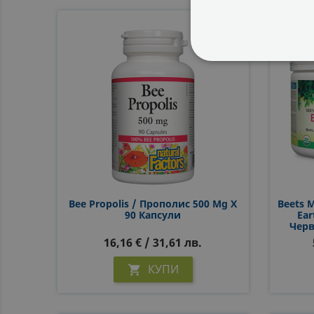
СТРОГО НЕОБХ
НЕКЛАСИФИЦИ
Bee Propolis / Прополис 500 Mg Х
Beets 
90 Капсули
Ea
Черв
Каси
16,16 € / 31,61 лв.
КУПИ
