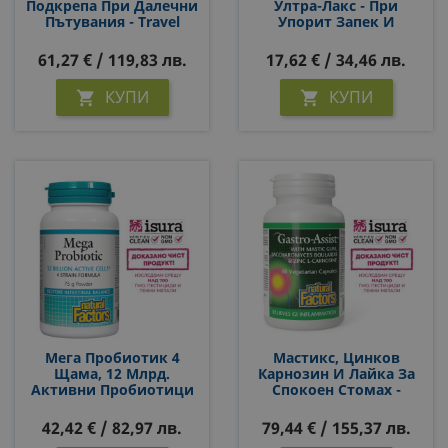
Подкрепа При Далечни
Ултра-Лакс - При
Пътувания - Travel
Упорит Запек И
Biotic™ BB536®, 10
Стомашен
Млрд. Активни
Дискомфорт, 90
61,27 € / 119,83 лв.
17,62 € / 34,46 лв.
Пробиотици, 60
Таблетки
Капсули
КУПИ
КУПИ


Мега Пробиотик 4
Мастикс, Цинков
Щама, 12 Млрд.
Карнозин И Лайка За
Активни Пробиотици
Спокоен Стомах -
75 G Прах Х 75 Дози
Gastro Assist™, 60
Капсули
42,42 € / 82,97 лв.
79,44 € / 155,37 лв.