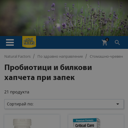
0
shopping_cart

Natural Factors
По здравно направление
Стомашно-чревен тр
Пробиотици и билкови
хапчета при запек
21 продукта

Сортирай по: