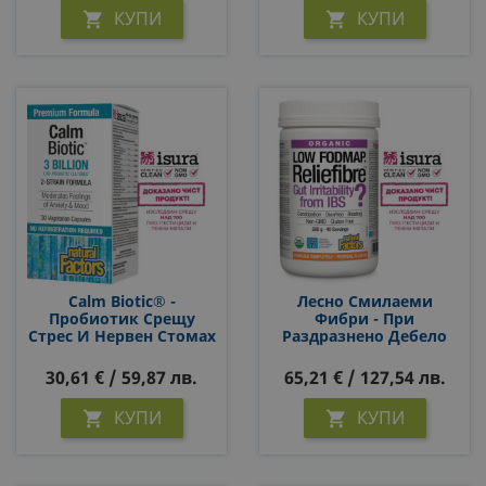
КУПИ
КУПИ


Calm Biotic® -
Лесно Смилаеми
Пробиотик Срещу
Фибри - При
Стрес И Нервен Стомах
Раздразнено Дебело
3 Млрд. Активни
Черво - Сертифициран
Пробиотици, 2 Щама,
LOW-FODMAP Продукт,
30,61 € / 59,87 лв.
65,21 € / 127,54 лв.
30 Капсули
268 G, 40 Дози
КУПИ
КУПИ

