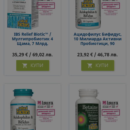
СТАТИСТИЧЕСКИ
МАРКЕТИНГOВИ
ФУНКЦИОНАЛНИ
IBS Relief Biotic™ /
Ацидофилус Бифидус,
Мултипробиотик 4
10 Милиарда Активни
НЕКЛАСИФИЦИРАНИ
Щама, 7 Млрд.
Пробиотици, 90
Активни Пробиотици
Капсули
X 30 Капсули
35,29 € / 69,02 лв.
23,92 € / 46,78 лв.
КУПИ
КУПИ

