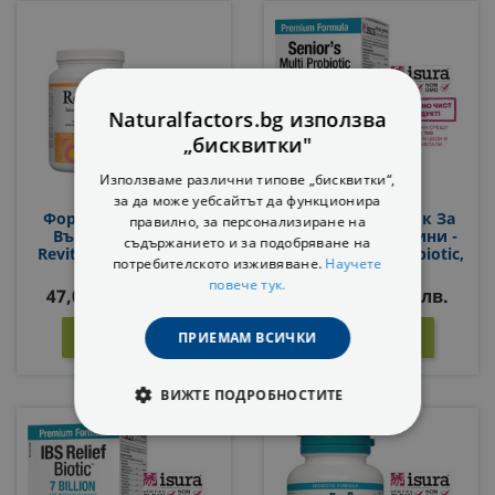
Naturalfactors.bg използва
„бисквитки"
Използваме различни типове „бисквитки“,
за да може уебсайтът да функционира
Формула За Чревно
Мултипробиотик За
правилно, за персонализиране на
Възстановяване -
Хора Над 55 Години -
съдържанието и за подобряване на
RevitalX®, 454 G, Прах
Senior’s Multi Probiotic,
потребителското изживяване.
Научете
8 Щама, 35 Млрд.
повече тук.
Активни Пробиотици,
47,08 € / 92,08 лв.
35,78 € / 69,98 лв.
30 Капсули
КУПИ
КУПИ


ПРИЕМАМ ВСИЧКИ
ВИЖТЕ ПОДРОБНОСТИТЕ
СТРОГО НЕОБХОДИМИ