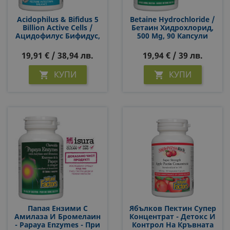
Acidophilus & Bifidus 5
Betaine Hydrochloride /
Billion Active Cells /
Бетаин Хидрохлорид,
Ацидофилус Бифидус,
500 Mg, 90 Капсули
5 Милиарда Активни
Пробиотици, 90
19,91 € / 38,94 лв.
19,94 € / 39 лв.
Капсули
КУПИ
КУПИ


Папая Ензими С
Ябълков Пектин Супер
Амилаза И Бромелаин
Концентрат - Детокс И
- Papaya Enzymes - При
Контрол На Кръвната