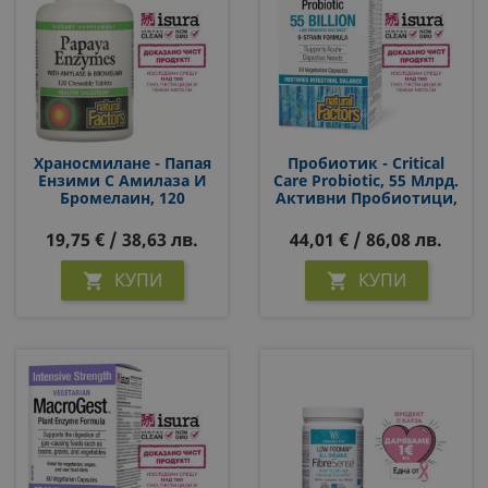
Храносмилане - Папая
Пробиотик - Critical
Eнзими С Амилаза И
Care Probiotic, 55 Млрд.
Бромелаин, 120
Активни Пробиотици,
Дъвчащи Таблетки
9 Щама Формула, 30 V-
Капсули
19,75 € / 38,63 лв.
44,01 € / 86,08 лв.
КУПИ
КУПИ

