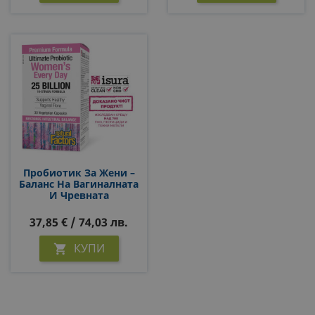
Пробиотик За Жени –
Баланс На Вагиналната
И Чревната
Микрофлора, 25 Млрд.
CFU, 30 Капсули
37,85 € / 74,03 лв.
КУПИ
