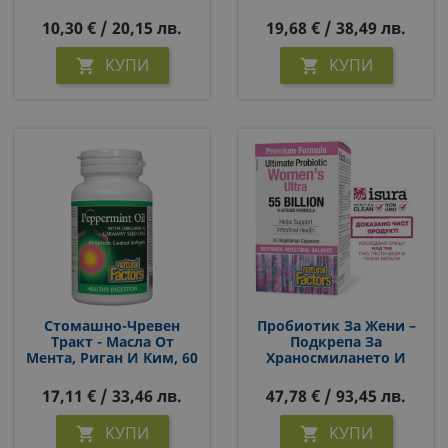
Нарушено
Захар И Холестерола,
Храносмилане, Газове
500 Mg, 90 Капсули
10,30 € / 20,15 лв.
19,68 € / 38,49 лв.
И Подуване, 60
Дъвчащи Таблетки
КУПИ
КУПИ


Стомашно-Чревен
Пробиотик За Жени –
Тракт - Масла От
Подкрепа За
Мента, Риган И Ким, 60
Храносмилането И
Софтгел Капсули
Имунитета, 55 Млрд.
CFU, 30 Капсули
17,11 € / 33,46 лв.
47,78 € / 93,45 лв.
КУПИ
КУПИ

