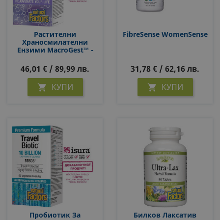
Растителни
FibreSense WomenSense
Храносмилателни
Ензими MacroGest™ -
За Вегетарианци,
Вегани И Придържащи
46,01 € / 89,99 лв.
31,78 € / 62,16 лв.
Се Към Суровоядство,
60 Капсули
КУПИ
КУПИ


Пробиотик За
Билков Лаксатив