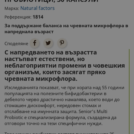
Natural factors
Марка:
1814
Референция:
За поддържане баланса на чревната микрофлора в
напреднала възраст
Споделяне
С напредването на възрастта
настъпват естествени, но
неблагоприятни промени в човешкия
организъм, които засягат пряко
чревната микрофлора.
Изследванията показват, че при хората над 55 години
популацията на полезните бифидобактерии в
дебелото черво драстично намалява, което води до
стомашен дискомфорт, нередовен стомах и
отслабване на имунната защита. Senior’s Multi
Probiotic е специализирана формула, създадена да
отговори точно на тези специфични нужди.