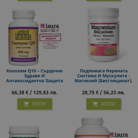
Коензим Q10 – Сърдечно
Подпомага Нервната
Здраве И
Система И Мускулите -
Антиоксидантна Защита
Магнезий (бисглицинат),
– 100% Натурален, 400 Mg,
200 Mg Х 240 G Прах
60 Софтгел Капсули (За
66,38 € / 129,83 лв.
28,75 € / 56,23 лв.
Двумесечен Прием)
КУПИ
КУПИ

