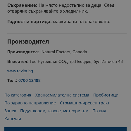
Съхранение:
На място недостъпно за деца! След
отваряне съхранявайте в хладилник.
Годност и партида:
маркирани на опаковката.
Производител
Производител:
Natural Factors, Canada
Вносител:
Гео Нутришън ООД, гр.Пловдив, бул.Източен 48
www.revita.bg
Тел.:
0700 12498
По категория
Храносмилателна система
Пробиотици
По здравно направление
Стомашно-чревен тракт
Запек
Подут корем, газове, метеоризъм
По вид
Капсули