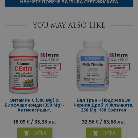
НАУЧЕТЕ ПОВЕЧЕ ЗА ISURA СЕРТИФИКАТА
YOU MAY ALSO LIKE
Витамин С (500 Mg) &
Бял Трън – Подкрепа За
Биофлавоноиди (350 Mg) -
Черния Дроб И Жлъчката,
Антиоксидант,
250 Mg, 180 Софтгел
Имуностимулатор И
Капсули
Венотоник, 90 Капсули За
18,09 € / 35,38 лв.
32,56 € / 63,68 лв.
3 Месеца Прием
КУПИ
КУПИ

