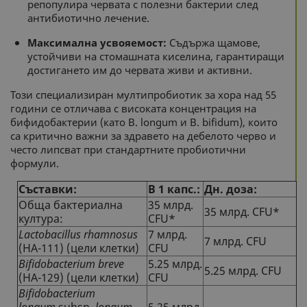
репопулира червата с полезни бактерии след
антибиотично лечение.
Максимална усвояемост:
Съдържа щамове,
устойчиви на стомашната киселина, гарантиращи
достигането им до червата живи и активни.
Този специализиран мултипробиотик за хора над 55
години се отличава с високата концентрация на
бифидобактерии (като B. longum и B. bifidum), които
са критично важни за здравето на дебелото черво и
често липсват при стандартните пробиотични
формули.
Съставки:
В 1 капс.:
Дн. доза:
Обща бактериална
35 млрд.
35 млрд. CFU*
култура:
CFU*
Lactobacillus rhamnosus
7 млрд.
7 млрд. CFU
(HA-111) (цели клетки)
CFU
Bifidobacterium breve
5.25 млрд.
5.25 млрд. CFU
(HA-129) (цели клетки)
CFU
Bifidobacterium