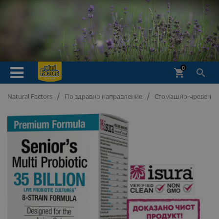
0
shopping_cart

Natural Factors
По здравно направление
Стомашно-чревен тр