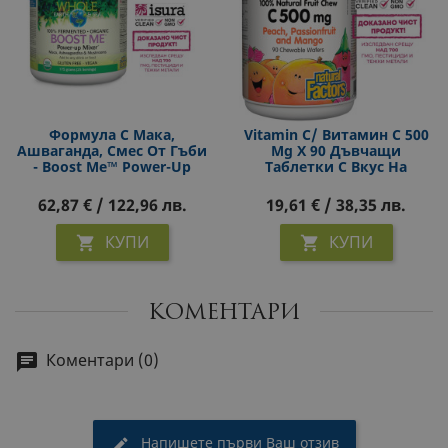
Формула С Мака,
Vitamin C/ Витамин С 500
Ашваганда, Смес От Гъби
Mg Х 90 Дъвчащи
- Boost Me™ Power-Up
Таблетки С Вкус На
Mixer™ Whole Earth & Sea
Тропически Плодове
Х 175 G Прах/ 25 Дози
62,87 € / 122,96 лв.
19,61 € / 38,35 лв.
КУПИ
КУПИ


КОМЕНТАРИ
Коментари (0)
Напишете първи Ваш отзив