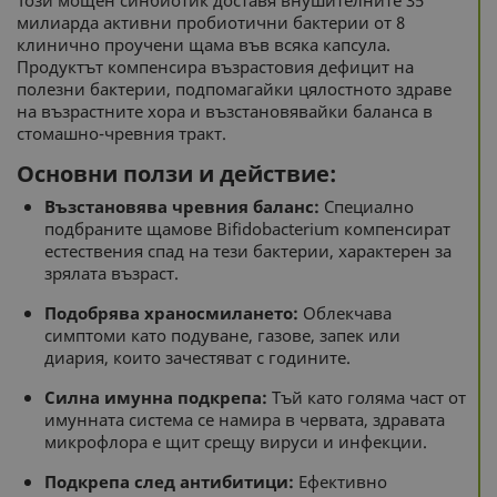
Този мощен синбиотик доставя внушителните 35
милиарда активни пробиотични бактерии от 8
клинично проучени щама във всяка капсула.
Продуктът компенсира възрастовия дефицит на
полезни бактерии, подпомагайки цялостното здраве
на възрастните хора и възстановявайки баланса в
стомашно-чревния тракт.
Основни ползи и действие:
Възстановява чревния баланс:
Специално
подбраните щамове Bifidobacterium компенсират
естествения спад на тези бактерии, характерен за
зрялата възраст.
Подобрява храносмилането:
Облекчава
симптоми като подуване, газове, запек или
диария, които зачестяват с годините.
Силна имунна подкрепа:
Тъй като голяма част от
имунната система се намира в червата, здравата
микрофлора е щит срещу вируси и инфекции.
Подкрепа след антибитици:
Ефективно