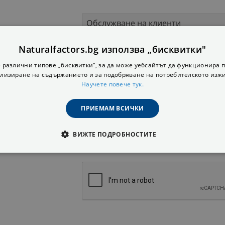
Naturalfactors.bg използва „бисквитки"
дрес
 различни типове „бисквитки“, за да може уебсайтът да функционира п
лизиране на съдържанието и за подобряване на потребителското изж
Научете повече тук.
ние
ПРИЕМАМ ВСИЧКИ
ВИЖТЕ ПОДРОБНОСТИТЕ
Съгласен съм с
общите условия
и
поли
ОДИМИ
СТАТИСТИЧЕСКИ
МАРКЕТИНГOВИ
РАНИ