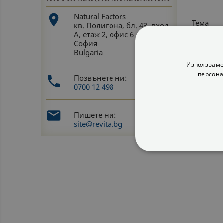
Natural Factors

Тема
кв. Полигона, бл. 43, вход
А, етаж 2, офис 6
София
Bulgaria
Имейл а
Използваме
персона
Позвънете ни:

0700 12 498
Съобще

Пишете ни:
site@revita.bg
СТРОГО НЕОБХ
НЕКЛАСИФИЦИ