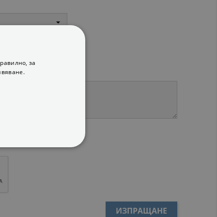
равилно, за
ивяване.
тика за поверителност.
ФУНКЦИОНАЛНИ