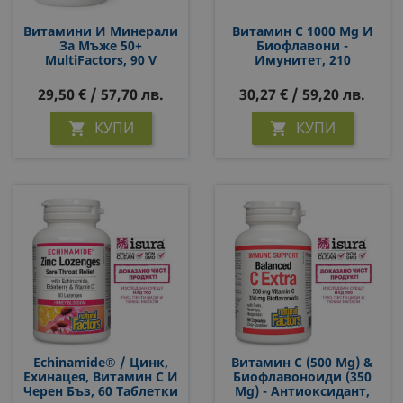
Витамини И Минерали
Витамин С 1000 Mg И
За Мъже 50+
Биофлавони -
MultiFactors, 90 V
Имунитет, 210
Капсули
Таблетки (с Удължено
Освобождаване)
29,50 € / 57,70 лв.
30,27 € / 59,20 лв.
КУПИ
КУПИ


Echinamide® / Цинк,
Витамин С (500 Mg) &
Ехинацея, Витамин С И
Биофлавоноиди (350
Черен Бъз, 60 Таблетки
Mg) - Антиоксидант,