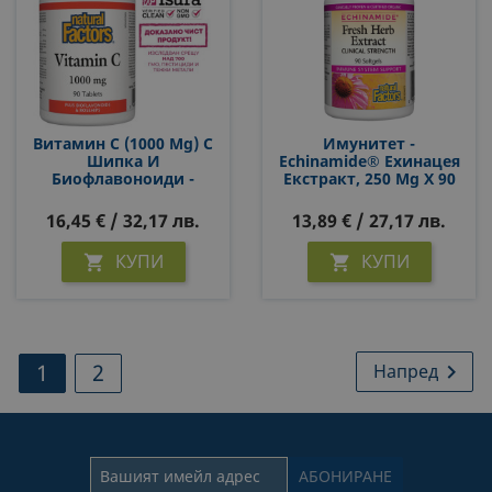
Витамин С (1000 Mg) С
Имунитет -
Шипка И
Echinamide® Ехинацея
Биофлавоноиди -
Екстракт, 250 Mg Х 90
Антиоксидант И
Софтгел Капсули
Имуностимулатор, 90
16,45 € / 32,17 лв.
13,89 € / 27,17 лв.
Таблетки За 3 Или 6
Месеца Прием
КУПИ
КУПИ


1
2
Напред
