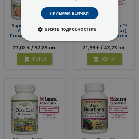
ПРИЕМАМ ВСИЧКИ
Super Strenght Garlic
Витамин С BioCgel™
ВИЖТЕ ПОДРОБНОСТИТЕ
Concentrate, 90
(калциев Аскорбат),
Стомашно Устойчиви
500 Mg Х 90 Софтгел
Софтгел Капсули
Капсули
СТРОГО НЕОБХОДИМИ
27,02 € / 52,85 лв.
21,59 € / 42,23 лв.
СТАТИСТИЧЕСКИ
КУПИ
КУПИ


МАРКЕТИНГOВИ
ФУНКЦИОНАЛНИ
НЕКЛАСИФИЦИРАНИ