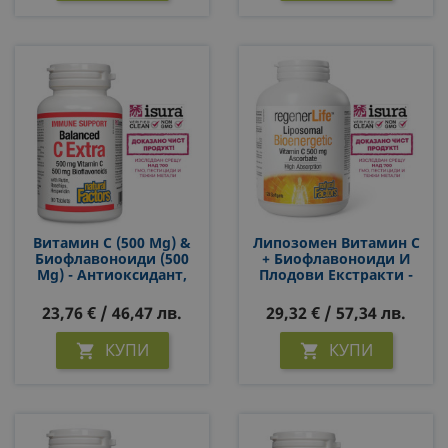
Витамин С (500 Mg) &
Липозомен Витамин С
Биофлавоноиди (500
+ Биофлавоноиди И
Mg) - Антиоксидант,
Плодови Екстракти -
Имуностимулатор И
Високоусвоима
Венотоник, 90
Формула, 500 Mg, 120
23,76 € / 46,47 лв.
29,32 € / 57,34 лв.
Таблетки За 3 Месеца
Софтгел Капсули
Прием
КУПИ
КУПИ

