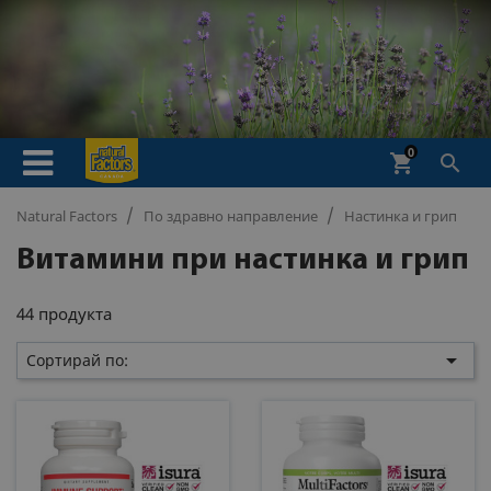
0
shopping_cart

Natural Factors
По здравно направление
Настинка и грип
Витамини при настинка и грип
44 продукта

Сортирай по: