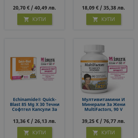
За Смучене С Вкус На
Имуностимулатор И
Цветен Мед
Венотоник, 90 Капсули
20,70 € / 40,49 лв.
18,09 € / 35,38 лв.
За 3 Месеца Прием
КУПИ
КУПИ


Echinamide® Quick-
Мултивитамини И
Blast 85 Mg Х 30 Течни
Минерали За Жени
Софтгел Капсули За
MultiFactors, 90 V
Дъвчене С Ехинацея,
Капсули
Мед, Ментол И
13,36 € / 26,13 лв.
39,25 € / 76,77 лв.
Евкалипт
КУПИ
КУПИ

