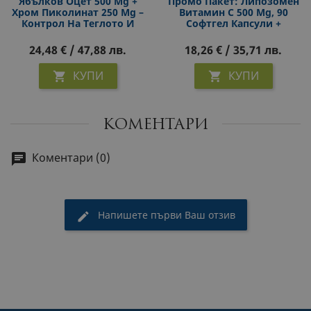
Ябълков Оцет 500 Mg +
Промо Пакет: Липозомен
Хром Пиколинат 250 Μg –
Витамин C 500 Mg, 90
Контрол На Теглото И
Софтгел Капсули +
Метаболизма, 90 V
Билков Чай С
Капсули
Джинджифил И Куркума,
24,48 € / 47,88 лв.
18,26 € / 35,71 лв.
Natural Factors И
Bonomelli
КУПИ
КУПИ


КОМЕНТАРИ
Коментари (0)
Напишете първи Ваш отзив