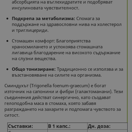
абсорбцията на въглехидратите и подобряват
инсулиновата чувствителност.
Подкрепа за метаболизма:
Спомага за
поддържане на здравословни нива на холестерол
и триглицериди.
Стомашен комфорт: Благоприятства
храносмилането и успокоява стомашната
лигавица благодарение на високото съдържание
на слузни вещества.
Общо тонизиране:
Традиционно се използва и за
възстановяване на силите на организма.
Сминдухът (Trigonella foenum-graecum) е богат
източник на сапонини и фибри (галактоманани). Тези
съединения действат синергично, като създават
гелоподобна маса в стомаха, която забавя
разграждането на захарите и подпомага чувството за
ситост.
Съставки:
В 1 капс.:
Дн. доза: