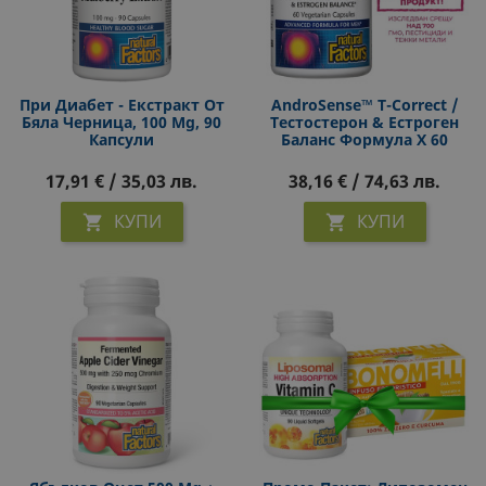
При Диабет - Екстракт От
AndroSense™ T-Correct /
Бяла Черница, 100 Mg, 90
Тестостерон & Естроген
Капсули
Баланс Формула X 60
Капсули
17,91 € / 35,03 лв.
38,16 € / 74,63 лв.
КУПИ
КУПИ

