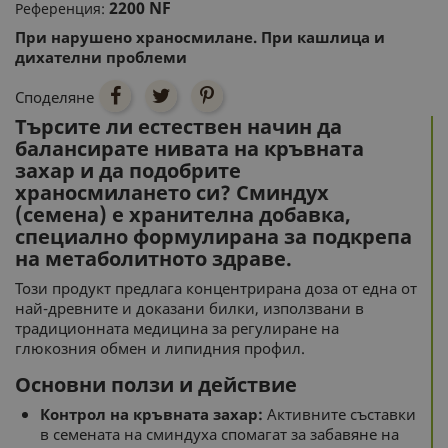
2200 NF
Референция:
При нарушено храносмилане. При кашлица и
дихателни проблеми
Споделяне
Търсите ли естествен начин да
балансирате нивата на кръвната
захар и да подобрите
храносмилането си? Сминдух
(семена) е хранителна добавка,
специално формулирана за подкрепа
на метаболитното здраве.
Този продукт предлага концентрирана доза от една от
най-древните и доказани билки, използвани в
традиционната медицина за регулиране на
глюкозния обмен и липидния профил.
Основни ползи и действие
Контрол на кръвната захар:
Активните съставки
в семената на сминдуха спомагат за забавяне на