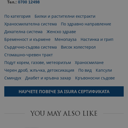
Тел.:
0700 12498
МАРКЕТИНГOВИ
По категория
Билки и растителни екстракти
Храносмилателна система
По здравно направление
ФУНКЦИОНАЛНИ
Дихателна система
Женско здраве
Бременност и кърмене
Менопауза
Настинка и грип
НЕКЛАСИФИЦИРАНИ
Сърдечно-съдова система
Висок холестерол
Стомашно-чревен тракт
Подут корем, газове, метеоризъм
Храносмилане
Черен дроб, жлъчка, детоксикация
По вид
Капсули
Сминдух
Диабет и кръвна захар
Кръвоносни съдове
НАУЧЕТЕ ПОВЕЧЕ ЗА ISURA СЕРТИФИКАТА
YOU MAY ALSO LIKE