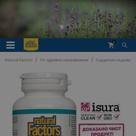
0
shopping_cart

Natural Factors
По здравно направление
Сърдечно-съдова си