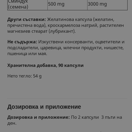
Сминдух
500 mg
3000 mg
(семена)
Други съставки:
Желатинова капсула (желатин,
пречистена вода), кроскармелоза натрий, растителен
магнезиев стеарат (лубрикант).
Не съдържа:
Изкуствени консерванти, оцветители и
подсладители, царевица, млечни продукти, нишесте,
пшеница или мая.
Хранителна добавка, 90 капсули
Нето тегло: 54 g
Дозировка и приложение
Дозировка и приложение:
По 2 капсули 3 пъти на
ден.