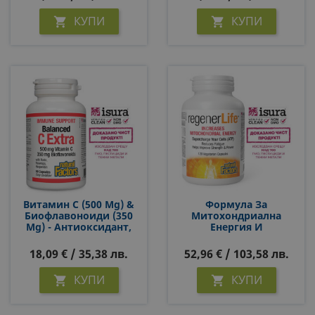
КУПИ
КУПИ


Витамин С (500 Mg) &
Формула За
Биофлавоноиди (350
Митохондриална
Mg) - Антиоксидант,
Енергия И
Имуностимулатор И
Антиейджинг Грижа -
Венотоник, 90 Капсули
С Глутатион,
18,09 € / 35,38 лв.
52,96 € / 103,58 лв.
За 3 Месеца Прием
Супероксид Дисмутаза
& CoQ10, 120 Капсули
КУПИ
КУПИ

