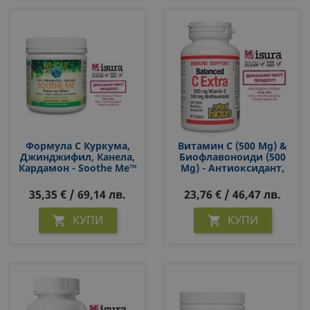
Формула С Куркума,
Витамин С (500 Mg) &
Джинджифил, Канела,
Биофлавоноиди (500
Кардамон - Soothe Me™
Mg) - Антиоксидант,
Power-Up Mixer™ Whole
Имуностимулатор И
Earth & Sea,125 G Прах/
Венотоник, 90
35,35 € / 69,14 лв.
23,76 € / 46,47 лв.
25 Дози
Таблетки За 3 Месеца
Прием
КУПИ
КУПИ

