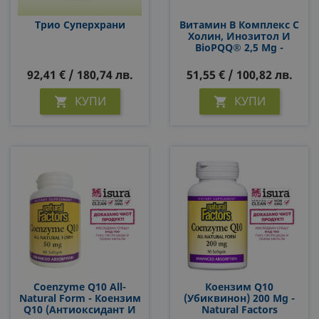
Трио Суперхрани
Витамин B Комплекс С
Холин, Инозитол И
BioPQQ® 2,5 Mg -
Natural Factors Active B
Complex
92,41 € / 180,74 лв.
51,55 € / 100,82 лв.
BioCoenzymated™, 60 V
Капсули
КУПИ
КУПИ


Coenzyme Q10 All-
Коензим Q10
Natural Form - Коензим
(убиквинон) 200 Mg -
Q10 (Антиоксидант И
Natural Factors