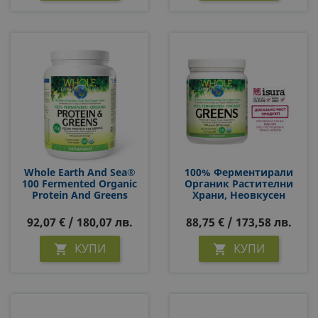
Whole Earth And Sea®
100% Ферментирали
100 Fermented Organic
Органик Растителни
Protein And Greens
Храни, Неовкусен
(неовкусен), 640 G
Whole Earth & Sea, 390 G
Пудра
Прах
92,07 € / 180,07 лв.
88,75 € / 173,58 лв.
КУПИ
КУПИ

