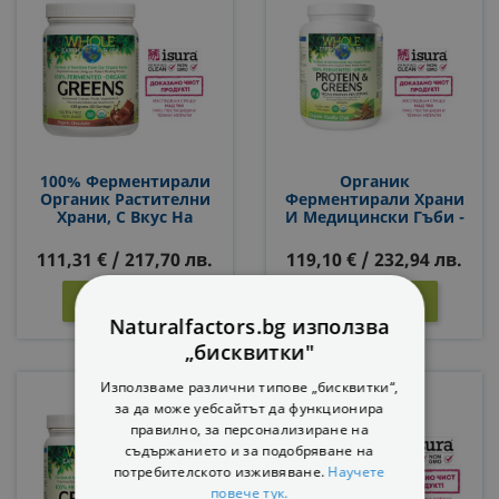
100% Ферментирали
Органик
Органик Растителни
Ферментирали Храни
Храни, С Вкус На
И Медицински Гъби -
Шоколад Whole Earth &
Whole Earth And Sea® -
Sea, 438 G Прах
Източник На Протеин
111,31 € / 217,70 лв.
119,10 € / 232,94 лв.
И Антиоксиданти, 656
G, Прах
КУПИ
КУПИ


Naturalfactors.bg използва
„бисквитки"
Използваме различни типове „бисквитки“,
за да може уебсайтът да функционира
правилно, за персонализиране на
съдържанието и за подобряване на
потребителското изживяване.
Научете
повече тук.