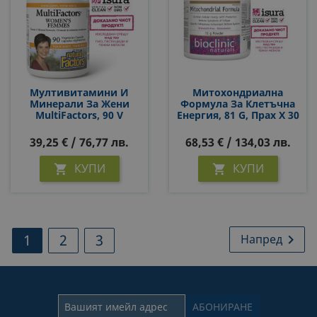
Мултивитамини И
Митохондриална
Минерали За Жени
Формула За Клетъчна
MultiFactors, 90 V
Енергия, 81 G, Прах Х 30
Капсули
Дози
39,25 € / 76,77 лв.
68,53 € / 134,03 лв.
КУПИ
КУПИ


1
2
3
Напред
