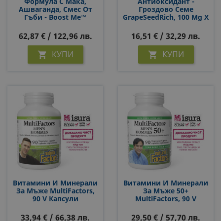
Формула С Мака,
Антиоксидант -
Ашваганда, Смес От
Гроздово Семе
Гъби - Boost Me™
GrapeSeedRich, 100 Mg Х
Power-Up Mixer™ Whole
60 V Капсули
Earth & Sea Х 175 G
62,87 € / 122,96 лв.
16,51 € / 32,29 лв.
Прах/ 25 Дози
КУПИ
КУПИ


Витамини И Минерали
Витамини И Минерали
За Мъже MultiFactors,
За Мъже 50+
90 V Капсули
MultiFactors, 90 V
Капсули
33,94 € / 66,38 лв.
29,50 € / 57,70 лв.