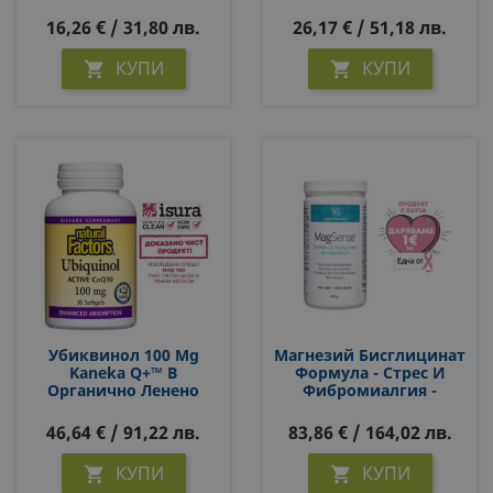
Кардиопротектор), 50
Coenzyme Q10 All-
Mg, 60 Софтгел
Natural Form, 30
16,26 € / 31,80 лв.
26,17 € / 51,18 лв.
Капсули
Софтгел Капсули
КУПИ
КУПИ


Убиквинол 100 Mg
Магнезий Бисглицинат
Kaneka Q+™ В
Формула - Стрес И
Органично Ленено
Фибромиалгия -
Масло - Natural Factors
WomenSense®
Ubiquinol Active
MagSense®, 400 G, Прах
46,64 € / 91,22 лв.
83,86 € / 164,02 лв.
Coenzyme Q10, 30
Софтгел Капсули
КУПИ
КУПИ

