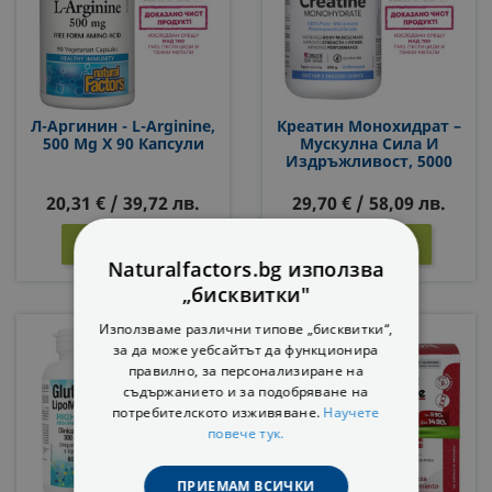
Л-Аргинин - L-Arginine,
Креатин Монохидрат –
500 Mg Х 90 Капсули
Мускулна Сила И
Издръжливост, 5000
Mg, 400 G Прах
20,31 € / 39,72 лв.
29,70 € / 58,09 лв.
КУПИ
КУПИ


Naturalfactors.bg използва
„бисквитки"
Използваме различни типове „бисквитки“,
за да може уебсайтът да функционира
правилно, за персонализиране на
съдържанието и за подобряване на
потребителското изживяване.
Научете
повече тук.
ПРИЕМАМ ВСИЧКИ