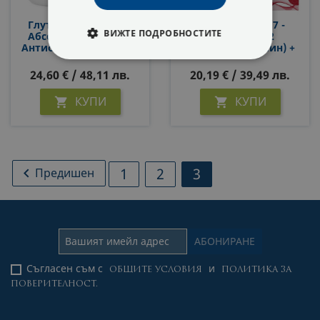
Глутатион С Висока
Промо Пакет 17 -
ВИЖТЕ ПОДРОБНОСТИТЕ
Абсорбция - Мощен
Витамин В12
Антиоксидант, 300 Mg
(метилкобаламин) +
Х 60 Софтгел Капсули
ФероАктив SanaVita
СТРОГО НЕОБХОДИМИ
(желязо + Фолиева
24,60 € / 48,11 лв.
20,19 € / 39,49 лв.
Киселина)
СТАТИСТИЧЕСКИ
КУПИ
КУПИ


МАРКЕТИНГOВИ
ФУНКЦИОНАЛНИ
1
2
3

Предишен
НЕКЛАСИФИЦИРАНИ
Съгласен съм с
и
ОБЩИТЕ УСЛОВИЯ
ПОЛИТИКА ЗА
ПОВЕРИТЕЛНОСТ.