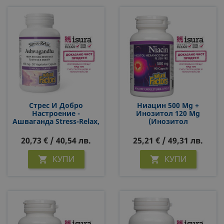
Стрес И Добро
Ниацин 500 Mg +
Настроение -
Инозитол 120 Mg
Ашваганда Stress-Relax,
(инозитол
30 V Капсули
Хексаникотинат, Без
Зачервяване) – Нервна
20,73 € / 40,54 лв.
25,21 € / 49,31 лв.
Система И
Метаболизъм, 90
КУПИ
КУПИ


Капсули