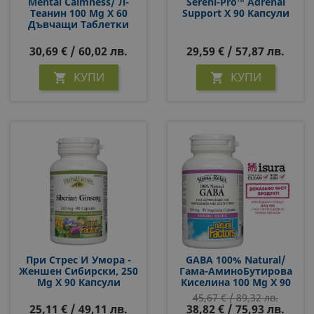
Mental Calmness/ Л-
Sereni-Pro™ Adrenal
Теанин 100 Mg Х 60
Support Х 90 Капсули
Дъвчащи Таблетки
30,69 € / 60,02 лв.
29,59 € / 57,87 лв.
КУПИ
КУПИ


При Стрес И Умора -
GABA 100% Natural/
Женшен Сибирски, 250
Гама-АминоБутирова
Mg Х 90 Капсули
Киселина 100 Mg Х 90
Капсули
45,67 € / 89,32 лв.
25,11 € / 49,11 лв.
38,82 € / 75,93 лв.