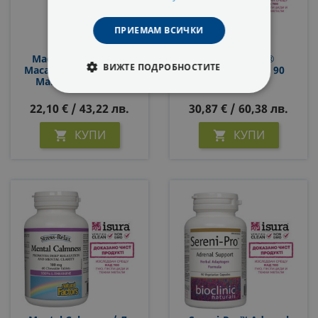
ПРИЕМАМ ВСИЧКИ
MacaRich® Organic
AdrenaSense®
ВИЖТЕ ПОДРОБНОСТИТЕ
Maca Concentrate 4:1/
WomenSense®, 90
Мака 500 Mg Х 90
Капсули
Капсули
СТРОГО НЕОБХОДИМИ
22,10 € / 43,22 лв.
30,87 € / 60,38 лв.
СТАТИСТИЧЕСКИ
КУПИ
КУПИ


МАРКЕТИНГOВИ
ФУНКЦИОНАЛНИ
НЕКЛАСИФИЦИРАНИ