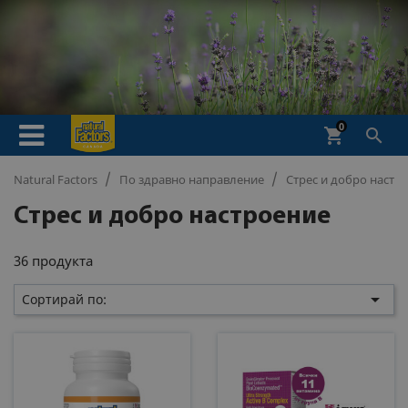
0
shopping_cart

Natural Factors
По здравно направление
Стрес и добро настр
Стрес и добро настроение
36 продукта

Сортирай по: