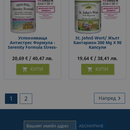
Успокояваща
St. John`s Wort/ Жълт
Антистрес Формула -
Кантарион 300 Mg Х 90
Serenity Formula Stress-
Капсули
Relax, 60 Капсули
20,69 € / 40,47 лв.
19,64 € / 38,41 лв.
КУПИ
КУПИ


1
2
Напред
