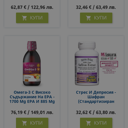
Power-Up Mixer™ Whole
Mg Х 90 Капсули
Earth & Sea Х 175 G
62,87 € / 122,96 лв.
32,46 € / 63,49 лв.
Прах/ 25 Дози
КУПИ
КУПИ


Омега-3 С Високо
Стрес И Депресия -
Съдържание На EPA -
Шафран
1700 Mg EPA И 885 Mg
(стандартизиран
DHA С Витамин D3 -
Екстракт), 28 Mg Х 30 V
Natural Factors Sea-
Капсули
76,19 € / 149,01 лв.
32,62 € / 63,80 лв.
Licious®, 250 Ml
КУПИ
КУПИ

