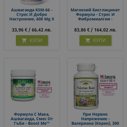
Ашваганда KSM-66 -
Магнезий Бисглицинат
Стрес И Добро
Формула - Стрес И
Настроение, 600 Mg Х
Фибромиалгия -
60 V Капсули
WomenSense®
MagSense®, 400 G, Прах
33,96 € / 66,42 лв.
83,86 € / 164,02 лв.
КУПИ
КУПИ


Формула С Мака,
При Нервно
Ашваганда, Смес От
Напрежение -
Гъби - Boost Me™
Валериана (корен), 300