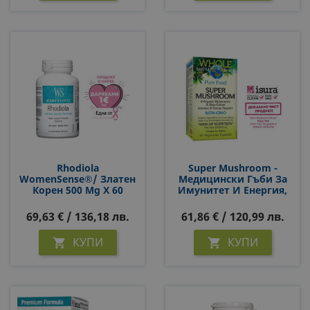
Rhodiola
Super Mushroom -
WomenSense®/ Златен
Медицински Гъби За
Корен 500 Mg X 60
Имунитет И Енергия,
Капсули
60 Капсули За 2 Месеца
Прием
69,63 € / 136,18 лв.
61,86 € / 120,99 лв.
КУПИ
КУПИ

