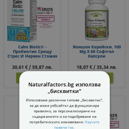
Calm Biotic® -
Женшен Корейски, 100
Пробиотик Срещу
Mg X 60 Софтгел
Стрес И Нервен Стомах
Капсули
3 Млрд. Активни
Пробиотици, 2 Щама,
30,61 € / 59,87 лв.
18,07 € / 35,34 лв.
30 Капсули
КУПИ
КУПИ


Naturalfactors.bg използва
„бисквитки"
Използваме различни типове „бисквитки“,
за да може уебсайтът да функционира
правилно, за персонализиране на
съдържанието и за подобряване на
потребителското изживяване.
Научете
повече тук.