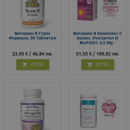
Витамин B Стрес
Витамин B Комплекс С
Формула, 90 Таблетки
Холин, Инозитол И
BioPQQ® 2,5 Mg -
Natural Factors Active B
Complex
23,95 € / 46,84 лв.
51,55 € / 100,82 лв.
BioCoenzymated™, 60 V
Капсули
КУПИ
КУПИ

