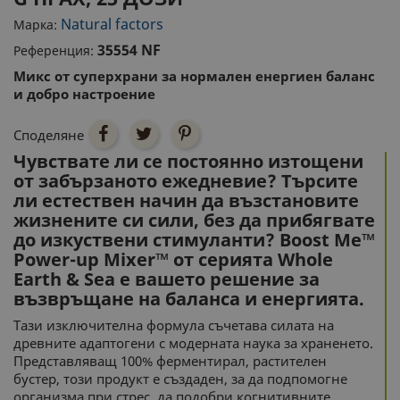
Natural factors
Марка:
35554 NF
Референция:
Микс
от суперхрани
за нормален енергиен баланс
и добро настроение
Споделяне
Чувствате ли се постоянно изтощени
от забързаното ежедневие? Търсите
ли естествен начин да възстановите
жизнените си сили, без да прибягвате
до изкуствени стимуланти? Boost Me™
Power-up Mixer™ от серията Whole
Earth & Sea е вашето решение за
възвръщане на баланса и енергията.
Тази изключителна формула съчетава силата на
древните адаптогени с модерната наука за храненето.
Представляващ 100% ферментирал, растителен
бустер, този продукт е създаден, за да подпомогне
организма при стрес, да подобри когнитивните