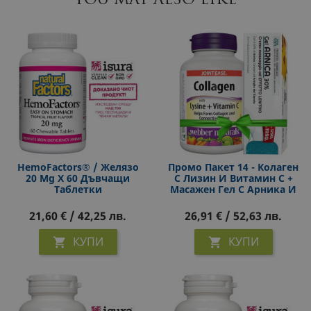
YOU MAY ALSO LIKE
HemoFactors® / Желязо
Промо Пакет 14 - Колаген
20 Mg Х 60 Дъвчащи
С Лизин И Витамин С +
Таблетки
Масажен Гел С Арника И
Дяволски Нокът SanaVita
21,60 € / 42,25 лв.
26,91 € / 52,63 лв.
КУПИ
КУПИ

