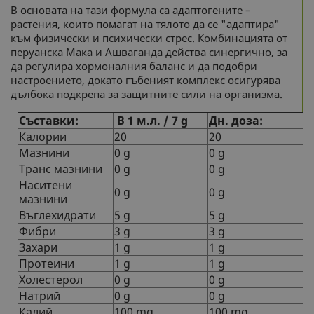
В основата на тази формула са адаптогените –
растения, които помагат на тялото да се "адаптира"
към физически и психически стрес. Комбинацията от
перуанска Мака и Ашваганда действа синергично, за
да регулира хормоналния баланс и да подобри
настроението, докато гъбеният комплекс осигурява
дълбока подкрепа за защитните сили на организма.
Съставки:
В 1 м.л. / 7 g
Дн. доза:
Калории
20
20
Мазнини
0 g
0 g
Транс мазнини
0 g
0 g
Наситени
0 g
0 g
мазнини
Въглехидрати
5 g
5 g
Фибри
3 g
3 g
Захари
1 g
1 g
Протеини
1 g
1 g
Холестерол
0 g
0 g
Натрий
0 g
0 g
Калий
100 mg
100 mg