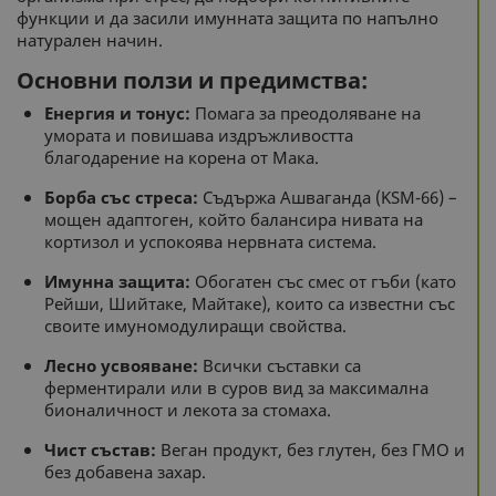
функции и да засили имунната защита по напълно
натурален начин.
Основни ползи и предимства:
Енергия и тонус:
Помага за преодоляване на
умората и повишава издръжливостта
благодарение на корена от Мака.
Борба със стреса:
Съдържа Ашваганда (KSM-66) –
мощен адаптоген, който балансира нивата на
кортизол и успокоява нервната система.
Имунна защита:
Обогатен със смес от гъби (като
Рейши, Шийтаке, Майтаке), които са известни със
своите имуномодулиращи свойства.
Лесно усвояване:
Всички съставки са
ферментирали или в суров вид за максимална
бионаличност и лекота за стомаха.
Чист състав:
Веган продукт, без глутен, без ГМО и
без добавена захар.