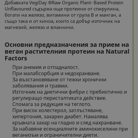
Добавката VegiDay ®Raw Organic Plant- Based Protein
Unflavoured съдържа още протеини от спирулина,
богати на желязо, витамини от група В и манган, а
също така и от киноа, които са добър източник на
магнезий, желязо и влакнини.
Основни предназначения за прием на
веган растителния протеин на Natural
Factors
При анемия и отпадналост.
При малабсорбция и недохранване.
За възстановяване от тежки хронични
заболявания и травми.
Източник на диетични фибри с пребиотично и
регулиращо перисталтиката действие.
Спомага за редукция на теглото.
При висок холестерол, затлъстяване,
хипертония, захарен диабет. Намалява
кръвната захар на гладно и след нахранване.
За набавяне есенциалните аминокиселини при
веганизъм и ограничителни диети.