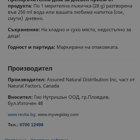
продукта
: По 1 мерителна лъжичка (28 g) разтворена
във 250 ml вода или вашата любима напитка (сок,
смути) дневно.
Съхранение:
На хладно и сухо място, недостъпно за
деца!
Годност и партида:
Маркирани на oпаковката.
Производител
Производител:
Assured Natural Distribution Inc, част от
Natural Factors, Canada
Вносител:
Гео Нутришън ООД, гр.Пловдив,
бул.Източен 48
www.revita.bg
; www.myvegiday.com
Тел.:
0700 12498