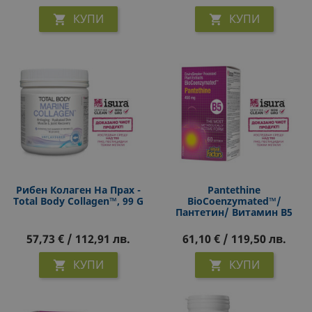
КУПИ
КУПИ


Рибен Колаген На Прах -
Pantethine
Total Body Collagen™, 99 G
BioCoenzymated™/
Пантетин/ Витамин В5
450 Mg, 60 Софтгел
Капсули
57,73 € / 112,91 лв.
61,10 € / 119,50 лв.
КУПИ
КУПИ

