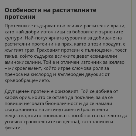
Особености на растителните
протеини
Протеини се съдържат във всички растителни храни,
като най-добри източници са бобовите и зърнените
култури. Най-популярната суровина за добиване на
растителни протеини на прах, както в този продукт, е
жълтият грах. Граховият протеин е пълноценен, тоест
такъв, който съдържа всичките девет есенциални
аминокиселини. Той е и отличен източник за желязо
– микроелемент, който играе ключова роля за
преноса на кислород и въглероден двуокис от
кръвообращението.
Друг ценен протеин е оризовият. Той се добива от
кафяв ориз, който се оставя да покълне, за да се
повиши неговата бионаличност и да се намали
съдържанието на антинутриенти (растителни
вещества, които понижават способността на тялото да
усвоява хранителните вещества), като танини и
фитати.