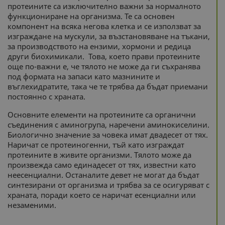
протеините са изключително важни за нормалното
функциониране на организма. Те са основен
компонент на всяка негова клетка и се използват за
изграждане на мускули, за възстановяване на тъкани,
за производството на ензими, хормони и редица
други биохимикали. Това, което прави протеините
още по-важни е, че тялото не може да ги съхранява
под формата на запаси като мазнините и
въглехидратите, така че те трябва да бъдат приемани
постоянно с храната.
Основните елементи на протеините са органични
съединения с аминогрупа, наречени аминокиселини.
Биологично значение за човека имат двадесет от тях.
Наричат се протеиногенни, тъй като изграждат
протеините в живите организми. Тялото може да
произвежда само единадесет от тях, известни като
неесенциални. Останалите девет не могат да бъдат
синтезирани от организма и трябва за се осигуряват с
храната, поради което се наричат есенциални или
незаменими.