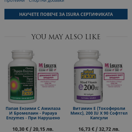
Протеини
Спортни добавки
НАУЧЕТЕ ПОВЕЧЕ ЗА ISURA СЕРТИФИКАТА
YOU MAY ALSO LIKE
Папая Ензими С Амилаза
Витамин E (токофероли
И Бромелаин - Papaya
Микс), 200 IU Х 90 Софтгел
Enzymes - При Нарушено
Капсули
Храносмилане, Газове И
Подуване, 60 Дъвчащи
10,30 € / 20,15 лв.
16,73 € / 32,72 лв.
Таблетки