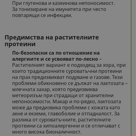
При глутенова и казеинова непоносимост.
За тонизиране на имунитета при често
повтарящи се инфекции.
Предимства на растителните
протеини
По-безопасни са по отношение на
алергиите и се усвояват по-лесно
–
Растителният вариант е подходящ за хора, при
които традиционните суроватъчни протеини
на прах предизвикват подуване и газове. Тези
проблеми обикновено се дължат на лактозата –
млечната захар, която предизвиква
метеоризъм при страдащи от хранителни
непоносимости. Макар и по-рядко, лактозата
може да предизвика проблеми с кожата като
акне и екземи, главоболие и отпадналост. За
разлика от суроватъчните, растителните
протеини са хипоалергенни и се отличават с
много висока бионаличност.