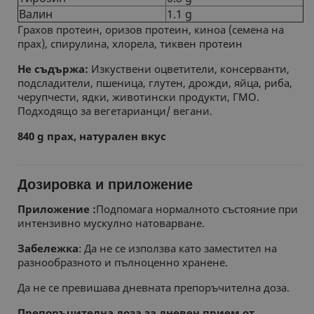
Валин
1.1 g
Грахов протеин, оризов протеин, киноа (семена на
прах), спирулина, хлорела, тиквен протеин
Не съдържа:
Изкуствени оцветители, консерванти,
подсладители, пшеница, глутен, дрожди, яйца, риба,
черупчести, ядки, животински продукти, ГМО.
Подходящо за вегетарианци/ вегани.
8
40 g
прах, натурален вкус
Дозировка и приложение
Приложение :
Подпомага нормалното състояние при
интензивно мускулно натоварване.
Забележка
: Да не се използва като заместител на
разнообразното и пълноценно хранене.
Да не се превишава дневната препоръчителна доза.
Препоръчителна доза за дневен прием от