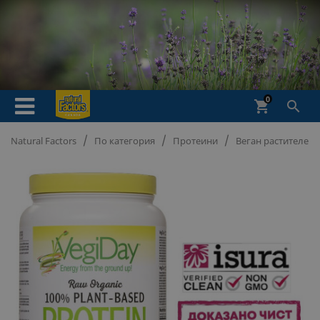
0
shopping_cart

Natural Factors
По категория
Протеини
Веган растителен п