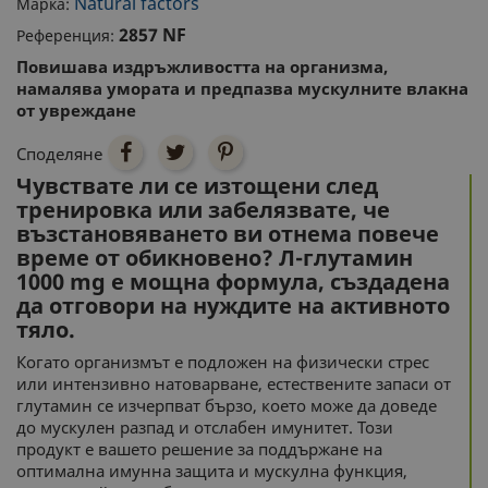
Natural factors
Марка:
2857 NF
Референция:
Повишава издръжливостта на организма,
намалява умората и предпазва мускулните влакна
от увреждане
Споделяне
Чувствате ли се изтощени след
тренировка или забелязвате, че
възстановяването ви отнема повече
време от обикновено? Л-глутамин
1000 mg е мощна формула, създадена
да отговори на нуждите на активното
тяло.
Когато организмът е подложен на физически стрес
или интензивно натоварване, естествените запаси от
глутамин се изчерпват бързо, което може да доведе
до мускулен разпад и отслабен имунитет. Този
продукт е вашето решение за поддържане на
оптимална имунна защита и мускулна функция,