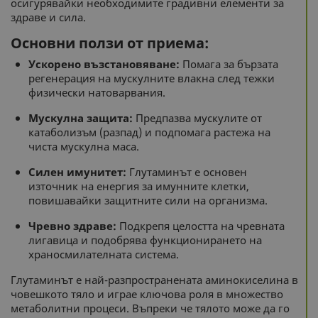
осигурявайки необходимите градивни елементи за
здраве и сила.
Основни ползи от приема:
Ускорено възстановяване:
Помага за бързата
регенерация на мускулните влакна след тежки
физически натоварвания.
Мускулна защита:
Предпазва мускулите от
катаболизъм (разпад) и подпомага растежа на
чиста мускулна маса.
Силен имунитет:
Глутаминът е основен
източник на енергия за имунните клетки,
повишавайки защитните сили на организма.
Чревно здраве:
Подкрепя целостта на чревната
лигавица и подобрява функционирането на
храносмилателната система.
Глутаминът е най-разпространената аминокиселина в
човешкото тяло и играе ключова роля в множество
метаболитни процеси. Въпреки че тялото може да го