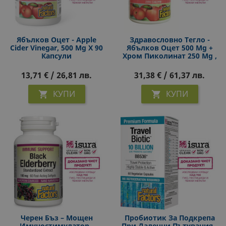
Ябълков Оцет - Apple
Здравословно Тегло -
Cider Vinegar, 500 Mg Х 90
Ябълков Оцет 500 Mg +
Капсули
Хром Пиколинат 250 Μg ,
90 V Капсули
13,71 € / 26,81 лв.
31,38 € / 61,37 лв.
КУПИ
КУПИ


Черен Бъз – Мощен
Пробиотик За Подкрепа
Имуностимулатор -
При Далечни Пътувания -