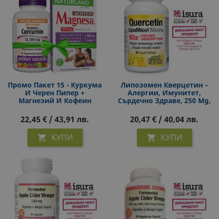
Промо Пакет 15 - Куркума
Липозомен Кверцетин –
И Черен Пипер +
Алергии, Имунитет,
Магнезий И Кофеин
Сърдечно Здраве, 250 Mg,
30 Софтгел Капсули
22,45 € / 43,91 лв.
20,47 € / 40,04 лв.
КУПИ
КУПИ

