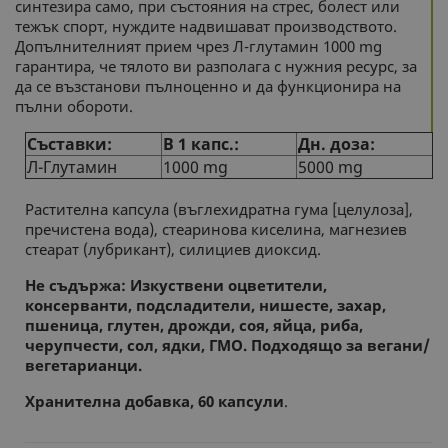
синтезира само, при състояния на стрес, болест или
тежък спорт, нуждите надвишават производството.
Допълнителният прием чрез Л-глутамин 1000 mg
гарантира, че тялото ви разполага с нужния ресурс, за
да се възстанови пълноценно и да функционира на
пълни обороти.
Съставки:
В 1 капс.:
Дн. доза:
Л-Глутамин
1000 mg
5000 mg
Растителна капсула (въглехидратна гума [целулоза],
пречистена вода), стеаринова киселина, магнезиев
стеарат (лубрикант), силициев диоксид.
Не съдържа: Изкуствени оцветители,
консерванти, подсладители, нишесте, захар,
пшеница, глутен, дрожди, соя, яйца, риба,
черупчести, сол, ядки, ГМО. Подходящо за
вегани/
вегетарианци.
Хранителна добавка, 60 капсули
.