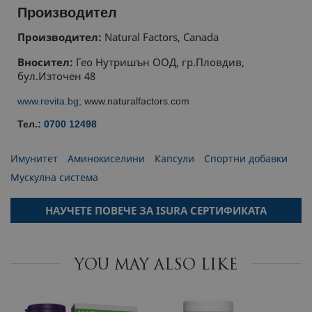
Производител
МАРКЕТИНГOВИ
Производител:
Natural Factors, Canada
ФУНКЦИОНАЛНИ
Вносител:
Гео Нутришън ООД, гр.Пловдив,
бул.Източен 48
НЕКЛАСИФИЦИРАНИ
www.revita.bg
; www.naturalfactors.com
Тел.:
0700 12498
Имунитет
Аминокиселини
Капсули
Спортни добавки
Мускулна система
НАУЧЕТЕ ПОВЕЧЕ ЗА ISURA СЕРТИФИКАТА
YOU MAY ALSO LIKE