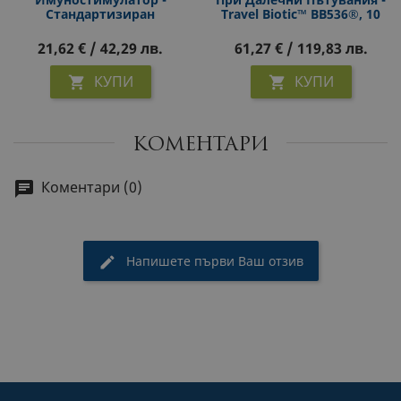
Стандартизиран
Travel Biotic™ BB536®, 10
Екстракт, 100 Mg, 60
Млрд. Активни
Софтгел Капсули С Бързо
Пробиотици, 60 Капсули
21,62 € / 42,29 лв.
61,27 € / 119,83 лв.
Действие
КУПИ
КУПИ


КОМЕНТАРИ
Коментари (0)
Напишете първи Ваш отзив