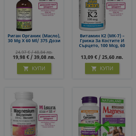
Риган Органик (масло),
Витамин К2 (MK-7) –
30 Mg Х 60 Ml/ 375 Дози
Грижа За Костите И
Сърцето, 100 Mcg, 60
Капсули За 2 Месеца
24,97 € / 48,84 лв.
Прием
19,98 € / 39,08 лв.
13,09 € / 25,60 лв.
КУПИ
КУПИ

