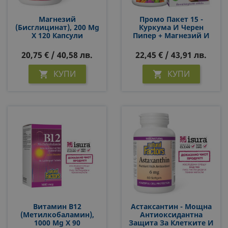
Магнезий
Промо Пакет 15 -
(бисглицинат), 200 Mg
Куркума И Черен
Х 120 Капсули
Пипер + Магнезий И
Кофеин
20,75 € / 40,58 лв.
22,45 € / 43,91 лв.
КУПИ
КУПИ


Витамин В12
Астаксантин - Мощна
(метилкобаламин),
Антиоксидантна
1000 Μg Х 90
Защита За Клетките И