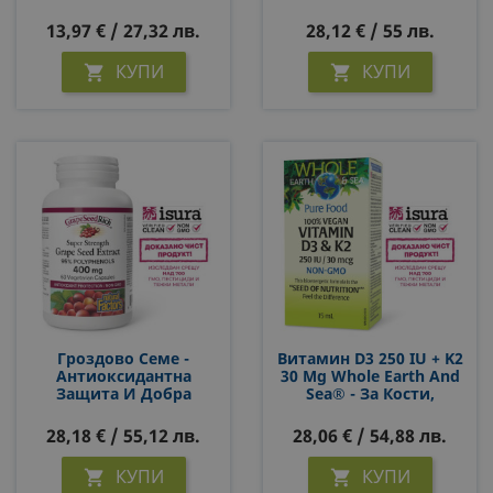
Сублингвални
Зрението, 6 Mg Х 60
Таблетки
Софтгел Капсули
13,97 € / 27,32 лв.
28,12 € / 55 лв.
КУПИ
КУПИ


Гроздово Семе -
Витамин D3 250 IU + K2
Антиоксидантна
30 Μg Whole Earth And
Защита И Добра
Sea® - За Кости,
Циркулация, 400 Mg
Имунитет И Здрави
(95% Полифеноли) Х 60
Кръвоносни Съдове, 15
28,18 € / 55,12 лв.
28,06 € / 54,88 лв.
V Капсули
Ml Капки
КУПИ
КУПИ

