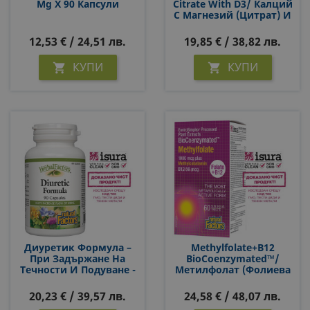
Mg Х 90 Капсули
Citrate With D3/ Калций
С Магнезий (цитрат) И
Витамин D3 + Калий,
Цинк И Манган Х 90
12,53 € / 24,51 лв.
19,85 € / 38,82 лв.
Таблетки
КУПИ
КУПИ


Диуретик Формула –
Methylfolate+B12
При Задържане На
BioCoenzymated™/
Течности И Подуване -
Метилфолат (Фолиева
Diuretic Formula - С
Киселина)+Витамин
Естествен Диуретичен
В12 Х 60 Сублингвални
20,23 € / 39,57 лв.
24,58 € / 48,07 лв.
Ефект, 90 Капсули
Таблетки