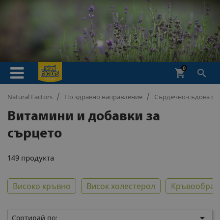
0
shopping_cart

Natural Factors
По здравно направление
Сърдечно-съдова си
Витамини и добавки за
сърцето
149 продукта
Високо кръвно
Висок холестерол
Кръвообра

Сортирай по: