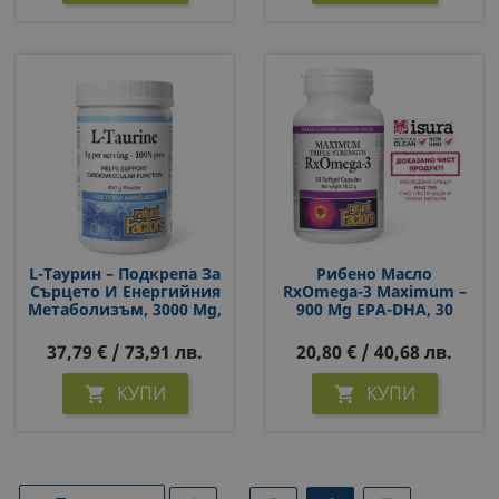
L-Тауpин – Подкрепа За
Рибено Масло
Сърцето И Енергийния
RxOmega-3 Maximum –
Метаболизъм, 3000 Mg,
900 Mg EPA-DHA, 30
450 G Прах
Софтгел Капсули
37,79 € / 73,91 лв.
20,80 € / 40,68 лв.
КУПИ
КУПИ

