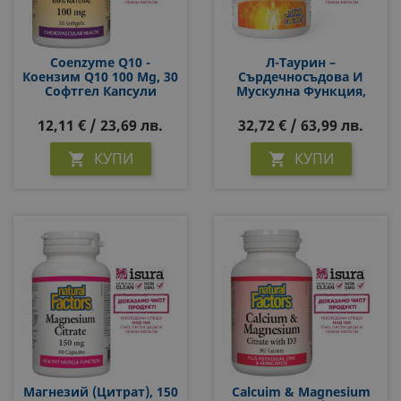
Coenzyme Q10 -
Л-Таурин –
Коензим Q10 100 Mg, 30
Сърдечносъдова И
Софтгел Капсули
Мускулна Функция,
1000 Mg, 120 Капсули
За 4 Или 2 Месеца
12,11 € / 23,69 лв.
32,72 € / 63,99 лв.
Прием
КУПИ
КУПИ


Магнезий (цитрат), 150
Calcuim & Magnesium