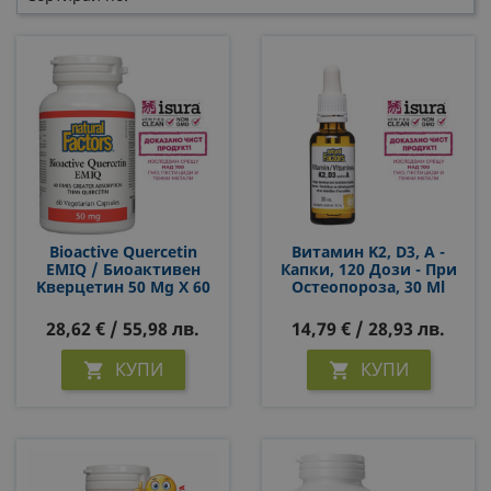
Bioactive Quercetin
Витамин K2, D3, А -
EMIQ / Биоактивен
Капки, 120 Дози - При
Kверцетин 50 Mg X 60
Остеопороза, 30 Ml
Капсули
28,62 € / 55,98 лв.
14,79 € / 28,93 лв.
КУПИ
КУПИ

