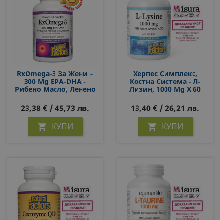
RxOmega-3 За Жени –
Херпес Симплекс,
300 Mg EPA-DHA -
Костна Система - Л-
Рибено Масло, Ленено
Лизин, 1000 Mg X 60
Масло И Масло От
Таблетки
Вечерна Иглика, 60
23,38 € / 45,73 лв.
13,40 € / 26,21 лв.
Софтгел Капсули
КУПИ
КУПИ

