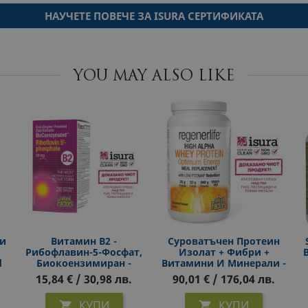
НАУЧЕТЕ ПОВЕЧЕ ЗА ISURA СЕРТИФИКАТА
YOU MAY ALSO LIKE
и
Витамин В2 -
Суроватъчен Протеин
Рибофлавин-5-Фосфат,
Изолат + Фибри +
d
Биокоензимиран -
Витамини И Минерали -
Сърдечносъдова
Контрол На Апетита И
15,84 € / 30,98 лв.
90,01 € / 176,04 лв.
Система, Зрение,
Теглото, 940 G, Прах С
,
Клетъчна Енергия , 50 Mg,
Вкус На Шоколад
КУПИ
КУПИ


30 Капсули