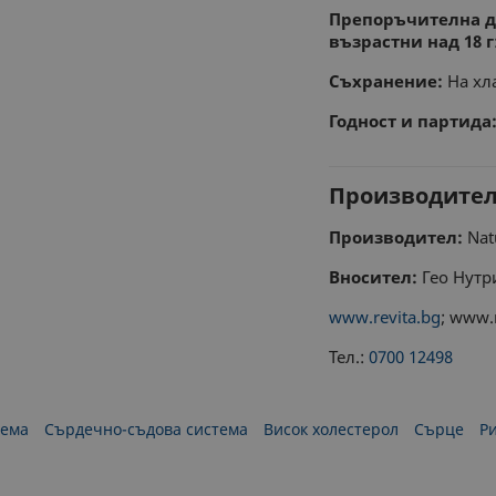
Препоръчителна до
възрастни над 18 г
Съхранение:
На хла
Годност и партида
Производите
Производител:
Natu
Вносител:
Гео Нутр
www.revita.bg
; www.
Тел.:
0700 12498
тема
Сърдечно-съдова система
Висок холестерол
Сърце
Р