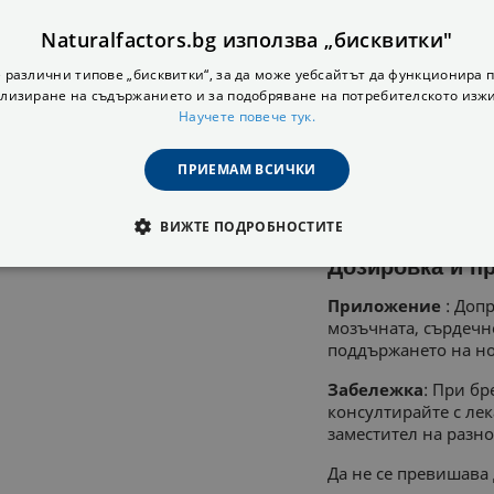
стомашните киселин
директно в червата.
Naturalfactors.bg използва „бисквитки"
**фармацевтичен кл
 различни типове „бисквитки“, за да може уебсайтът да функционира п
лизиране на съдържанието и за подобряване на потребителското изж
Съдържа: Риба, су
Научете повече тук.
Не съдържа
:
Изкус
млечни продукти, за
ПРИЕМАМ ВСИЧКИ
черупчести, ядки, Г
ВИЖТЕ ПОДРОБНОСТИТЕ
Дозировка и п
ОДИМИ
СТАТИСТИЧЕСКИ
МАРКЕТИНГOВИ
Приложение
: Доп
мозъчната, сърдечно
РАНИ
поддържането на но
Забележка
: При бр
консултирайте с лек
заместител на разн
Да не се превишава