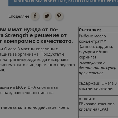
ИЗПРАТИ МИ ИЗВЕСТИЕ, КОГАТО ИМА НАЛИЧН
Споделяне
 ви имат нужда от по-
Съставки:
a Strength е решение от
Рибено масло
ят компромис с качеството.
концентрат**
(аншоа, сардина,
и Омега-3 мастни киселини с
скумрия и/или
ащита за организма. Продуктът е
херинга)
 на триглицеридите, да насърчава
/молекулярно
 система, като същевременно предлага
дестилирано, супер
ия.
пречистено/
съдържащ: Омега 3
ация на EPA и DHA спомага за
мастни киселини
е на здравословни нива на
от които:
Ейкозапентаенова
тивовъзпалително действие, което
киселина
(EPА)