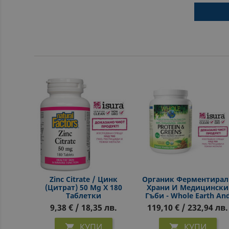
Zinc Citrate / Цинк
Органик Ферментирал
(цитрат) 50 Mg Х 180
Храни И Медицински
Таблетки
Гъби - Whole Earth An
Sea® - Източник На
9,38 € / 18,35 лв.
119,10 € / 232,94 лв.
Протеин И
Антиоксиданти, 656 G
КУПИ
КУПИ


Прах