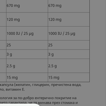
670 mg
670 mg
120 mg
120 mg
1000 IU / 25 µg
1000 IU / 25 µg
25
25
3 g
3 g
2.5 g
2.5 g
15 mg
15 mg
 капсула (желатин, глицерин, пречистена вода,
ло, витамин Е.
хнология за по-добро ентерично покритие на
което гарантира, че тя минава през стомаха и