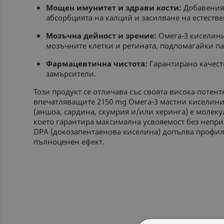
Мощен имунитет и здрави кости:
Добавеният
абсорбцията на калций и засилване на естеств
Мозъчна дейност и зрение:
Омега-3 киселини
мозъчните клетки и ретината, подпомагайки па
Фармацевтична чистота:
Гарантирано качеств
замърсители.
Този продукт се отличава със своята висока потент
впечатляващите 2150 mg Омега-3 мастни киселини
(аншоа, сардина, скумрия и/или херинга) е молеку
което гарантира максимална усвояемост без непри
DPA (докозапентаенова киселина) допълва профил
пълноценен ефект.