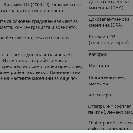
Докозахексаенова
 Витамин D3 (1000 IU) е критичен за
киселина (DHА)
ените защитни сили на тялото.
Докозапентаенова
те са основен градивен елемент за
киселина (DPA)
метта, концентрацията и зрението.
Витамин D3
о без токсини, тежки метали и
(холекалциферол)
Kaлории
ност – всяка дневна доза доставя
. Източникът на рибено масло
Мазнини
лярно дестилиран и супер пречистен,
ятен рибен послевкус. Наличието на
Полиненаситени
а на мастните киселини за още по-
мазнини
Холестерол
Enteripure™ софтгел
пектин), ленено мас
*Enteripure™ - е те
софтгел капсулата, 