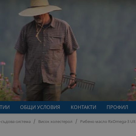
АТИИ
ОБЩИ УСЛОВИЯ
КОНТАКТИ
ПРОФИЛ
-съдова система
Висок холестерол
Рибено масло RxOmega-3 Ultr