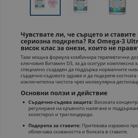
Чувствате ли, че сърцето и ставите
сериозна подкрепа? Rx Omega-3 Ultr
висок клас за онези, които не прав
Тази мощна формула комбинира терапевтични доз
ключовия Витамин D3, за да осигури комплексна з
специално създаден да поддържа нормалните нива
сърдечно-съдовото здраве и да подкрепя костната
изключителна чистота чрез молекулярна дестилац
Основни ползи и действие
Сърдечно-съдова защита:
Високата концентр
регулиране на кръвното налягане и поддържан
холестерол и триглицериди.
Подкрепа за ставите:
Притежава изразено про
облекчава сковаността и болката в ставите.