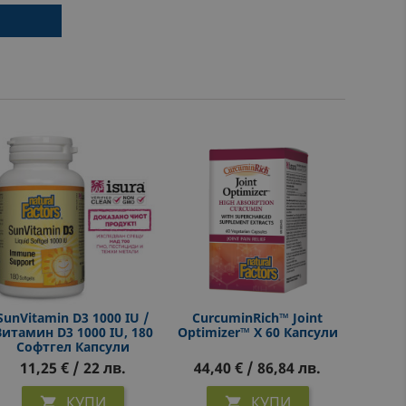
SunVitamin D3 1000 IU /
CurcuminRich™ Joint
Витамин D3 1000 IU, 180
Optimizer™ X 60 Капсули
Софтгел Капсули
11,25 € / 22 лв.
44,40 € / 86,84 лв.
КУПИ
КУПИ

