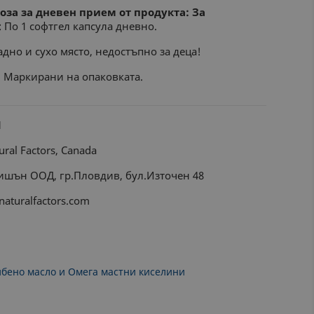
за за дневен прием от продукта: За
: По 1 софтгел капсула дневно.
дно и сухо място, недостъпно за деца!
:
Маркирани на опаковката.
л
ral Factors, Canada
ишън ООД, гр.Пловдив, бул.Източен 48
naturalfactors.com
ибено масло и Омега мастни киселини