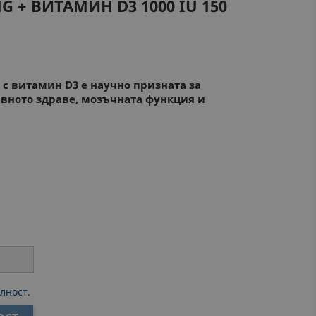
MG + ВИТАМИН D3 1000 IU
150
с витамин D3 е научно признатa за
вното здраве, мозъчната функция и
лност.