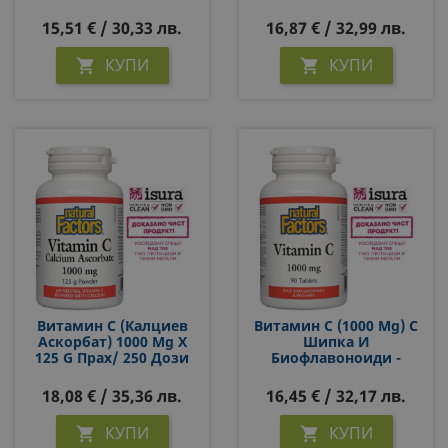
15,51 € / 30,33 лв.
16,87 € / 32,99 лв.
КУПИ
КУПИ


Витамин С (калциев
Витамин С (1000 Mg) С
Аскорбат) 1000 Mg Х
Шипка И
125 G Прах/ 250 Дози
Биофлавоноиди -
Антиоксидант И
Имуностимулатор, 90
18,08 € / 35,36 лв.
16,45 € / 32,17 лв.
Таблетки За 3 Или 6
Месеца Прием
КУПИ
КУПИ

