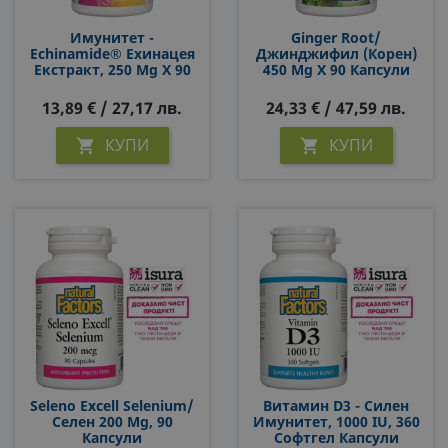
Имунитет -
Ginger Root/
Echinamide® Ехинацея
Джинджифил (корен)
Екстракт, 250 Mg Х 90
450 Mg Х 90 Капсули
Софтгел Капсули
13,89 € / 27,17 лв.
24,33 € / 47,59 лв.
КУПИ
КУПИ


Seleno Excell Selenium/
Витамин D3 - Силен
Селен 200 Μg, 90
Имунитет, 1000 IU, 360
Капсули
Софтгел Капсули