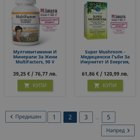
Мултивитамини И
Super Mushroom -
Минерали За Жени
Медицински Гъби За
MultiFactors, 90 V
Имунитет И Енергия,
Капсули
60 Капсули За 2 Месеца
Прием
39,25 € / 76,77 лв.
61,86 € / 120,99 лв.
КУПИ
КУПИ


1
2
3
5

Предишен
…
Напред
