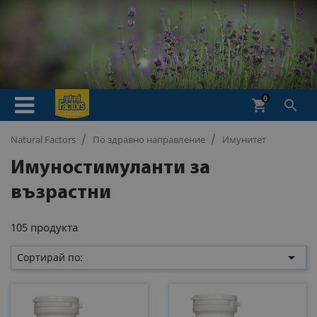
0
shopping_cart

Natural Factors
По здравно направление
Имунитет
Имуностимуланти за
възрастни
105 продукта

Сортирай по: