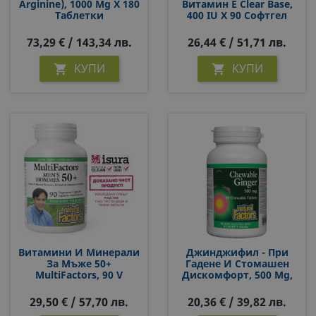
Arginine), 1000 Mg Х 180
Витамин E Clear Base,
Таблетки
400 IU Х 90 Софтгел
Капсули
73,29 € / 143,34 лв.
26,44 € / 51,71 лв.
КУПИ
КУПИ


Витамини И Минерали
Джинджифил - При
За Мъже 50+
Гадене И Стомашен
MultiFactors, 90 V
Дискомфорт, 500 Mg,
Капсули
90 Дъвчащи Таблетки
29,50 € / 57,70 лв.
20,36 € / 39,82 лв.