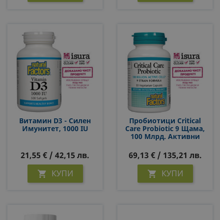
Витамин D3 - Силен
Пробиотици Critical
Имунитет, 1000 IU
Care Probiotic 9 Щама,
100 Млрд. Активни
Пробиотици Х 30
Капсули
21,55 € / 42,15 лв.
69,13 € / 135,21 лв.
КУПИ
КУПИ

