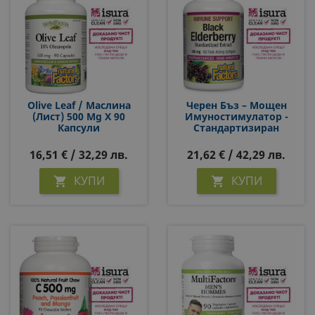
Olive Leaf / Маслина
Черен Бъз – Мощен
(лист) 500 Mg Х 90
Имуностимулатор -
Капсули
Стандартизиран
Екстракт, 100 Mg, 60
Софтгел Капсули С
16,51 € / 32,29 лв.
21,62 € / 42,29 лв.
Бързо Действие
КУПИ
КУПИ

