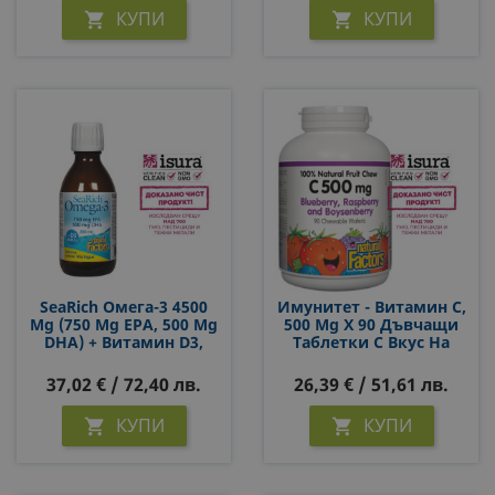
КУПИ
КУПИ


SeaRich Омега-3 4500
Имунитет - Витамин С,
Mg (750 Mg EPA, 500 Mg
500 Mg Х 90 Дъвчащи
DHA) + Витамин D3,
Таблетки С Вкус На
1000 IU Х 200 Ml
Горски Плодове
37,02 € / 72,40 лв.
26,39 € / 51,61 лв.
КУПИ
КУПИ

