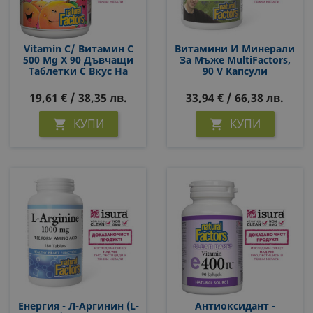
Vitamin C/ Витамин С
Витамини И Минерали
500 Mg Х 90 Дъвчащи
За Мъже MultiFactors,
Таблетки С Вкус На
90 V Капсули
Тропически Плодове
19,61 € / 38,35 лв.
33,94 € / 66,38 лв.
КУПИ
КУПИ


Енергия - Л-Аргинин (L-
Антиоксидант -