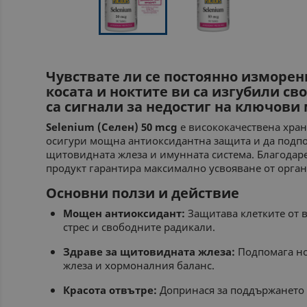
Чувствате ли се постоянно изморен
косата и ноктите ви са изгубили св
са сигнали за недостиг на ключови
Selenium (Селен) 50 mcg
е висококачествена хран
осигури мощна антиоксидантна защита и да под
щитовидната жлеза и имунната система. Благодаре
продукт гарантира максимално усвояване от орган
Основни ползи и действие
Мощен антиоксидант:
Защитава клетките от 
стрес и свободните радикали.
Здраве за щитовидната жлеза:
Подпомага но
жлеза и хормоналния баланс.
Красота отвътре:
Допринася за поддържането н