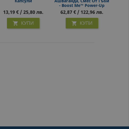
Капсули
Ашваганда, Смес От Гъби
- Boost Me™ Power-Up
Mixer™ Whole Earth & Sea
13,19 € / 25,80 лв.
62,87 € / 122,96 лв.
Х 175 G Прах/ 25 Дози
КУПИ
КУПИ

