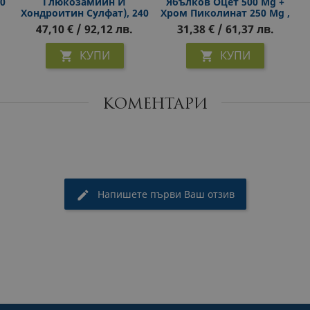
0
Глюкозамиин И
Ябълков Оцет 500 Mg +
Хондроитин Сулфат), 240
Хром Пиколинат 250 Μg ,
Капсули
90 V Капсули
47,10 € / 92,12 лв.
31,38 € / 61,37 лв.
КУПИ
КУПИ


КОМЕНТАРИ
Напишете първи Ваш отзив