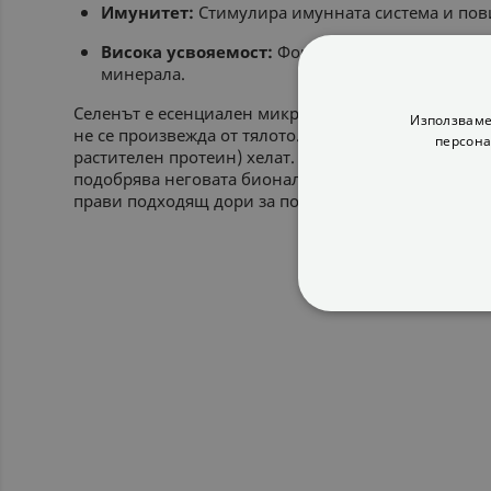
Имунитет:
Стимулира имунната система и пов
Висока усвояемост:
Формулата използва HVP х
минерала.
Селенът е есенциален микроелемент, който играе 
Използваме
не се произвежда от тялото. Формулата на този п
персона
растителен протеин) хелат. Това свързване на ми
подобрява неговата бионаличност и намалява риска
прави подходящ дори за по-чувствителни организ
СТРОГО НЕОБХ
НЕКЛАСИФИЦИ