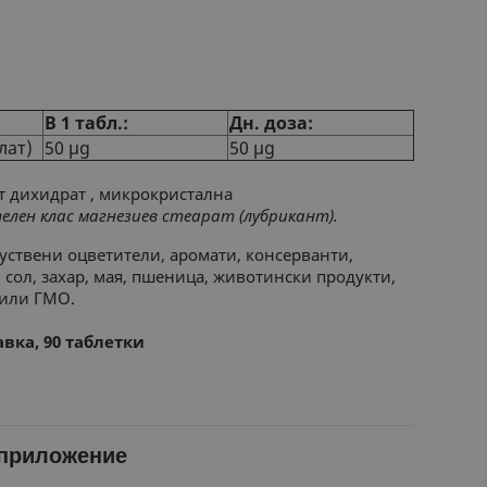
В 1 табл.:
Дн. доза:
лат)
50 µg
50 µg
 дихидрат , микрокристална
елен
клас
магнезиев стеарат
(лубрикант).
ствени оцветители, аромати, консерванти,
 сол, захар, мая, пшеница, животински продукти,
 или ГМО.
вка, 90 таблетки
 приложение