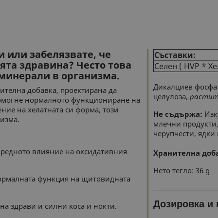
и или забелязвате, че
Съставки:
оята здравина? Често това
Селен ( HVP * Хе
 минерали в организма.
Дикалциев фосфат
ителна добавка, проектирана да
целулоза,
растит
помогне нормалното функциониране на
ние на хелатната си форма, този
Не съдържа:
Изку
изма.
млечни продукти,
черупчести, ядки
вредното влияние на оксидативния
Хранителна доба
Нето тегло: 36 g
рмалната функция на щитовидната
Дозировка и
а здрави и силни коса и нокти.