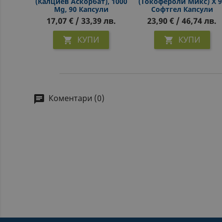
(калциев Аскорбат), 1000
(токофероли Микс) Х 9
Mg, 90 Капсули
Софтгел Капсули
17,07 € / 33,39 лв.
23,90 € / 46,74 лв.
КУПИ
КУПИ


Коментари (0)