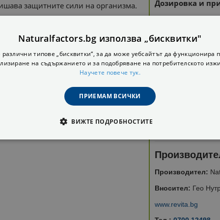
Дозировка и пр
ишава защитните сили на организма.
Приложение:
До
елат, което улеснява абсорбцията на
клетките и тъкан
Naturalfactors.bg използва „бисквитки"
от
оксидативен с
ключова роля в човешкото здраве, но
 различни типове „бисквитки“, за да може уебсайтът да функционира п
Забележка:
Да н
родукт използва HVP (Хидролизиран
лизиране на съдържанието и за подобряване на потребителското изж
пълноценно хран
нерала с протеини значително
Научете повече тук.
 от дразнене на стомаха, което го
Да не се превиша
ми.
ПРИЕМАМ ВСИЧКИ
Съхранение:
На 
Годност и парти
ВИЖТЕ ПОДРОБНОСТИТЕ
ОДИМИ
СТАТИСТИЧЕСКИ
МАРКЕТИНГOВИ
Производите
РАНИ
Производител:
Nat
Вносител:
Гео Нутр
www.revita.bg