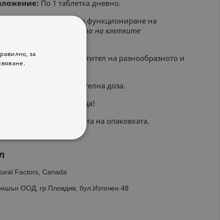
иложение:
По 1 таблетка дневно.
принася за нормалното функциониране на
ите, както
и за защитата на клетките
трес.
равилно, за
е се използва като заместител на разнообразното и
ивяване.
ене.
ва дневната препоръчителна доза.
място недостъпно за деца!
да:
Маркирани на етикета на опаковката.
ФУНКЦИОНАЛНИ
л
ural Factors, Canada
ишън ООД, гр.Пловдив, бул.Източен 48