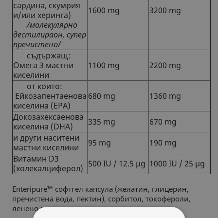
сардина, скумрия
1600 mg
3200 mg
и/или херинга)
/молекулярно
дестилираон, супер
пречистено/
съдържащ:
Омега 3 мастни
1100 mg
2200 mg
киселини
от които:
Ейкозапентаенова
680 mg
1360 mg
киселина
(EPА)
Докозахексаенова
335 mg
670 mg
киселина (DHА)
и други наситени
95 mg
190 mg
мастни киселини
Витамин D3
500 IU / 12.5 µg
1000 IU / 25 µg
(холекалциферол)
Enteripure™ софтгел капсула (желатин, глицерин,
пречистена вода, пектин), сорбитол, токофероли,
ленено масло.