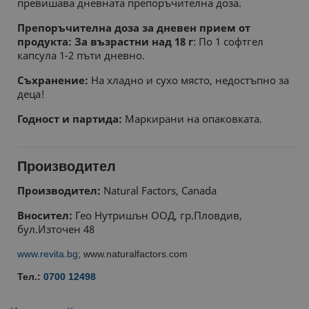
превишава дневната препоръчителна доза.
ФУНКЦИОНАЛНИ
Препоръчителна доза за дневен прием от
НЕКЛАСИФИЦИРАНИ
продукта: За възрастни над 18 г
: По 1 софтгел
капсула 1-2 пъти дневно.
Съхранение:
На хладно и сухо място, недостъпно за
деца!
Годност и партида:
Маркирани на опаковката.
Производител
Производител:
Natural Factors, Canada
Вносител:
Гео Нутришън ООД, гр.Пловдив,
бул.Източен 48
www.revita.bg
; www.naturalfactors.com
Тел.:
0700 12498