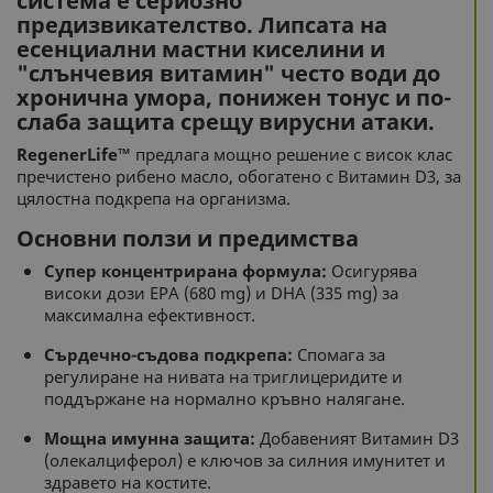
система е сериозно
предизвикателство. Липсата на
есенциални мастни киселини и
"слънчевия витамин" често води до
хронична умора, понижен тонус и по-
слаба защита срещу вирусни атаки.
RegenerLife™
предлага мощно решение с висок клас
пречистено рибено масло, обогатено с Витамин D3, за
цялостна подкрепа на организма.
Основни ползи и предимства
Супер концентрирана формула:
Осигурява
високи дози EPA (680 mg) и DHA (335 mg) за
максимална ефективност.
Сърдечно-съдова подкрепа:
Спомага за
регулиране на нивата на триглицеридите и
поддържане на нормално кръвно налягане.
Мощна имунна защита:
Добавеният Витамин D3
(олекалциферол) е ключов за силния имунитет и
здравето на костите.