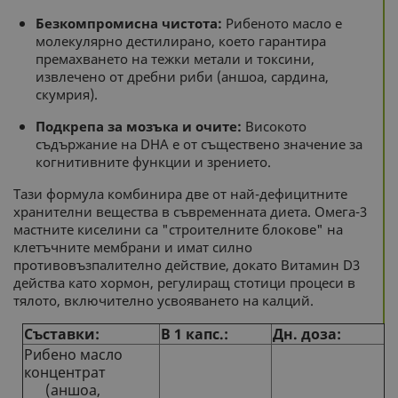
Безкомпромисна чистота:
Рибеното масло е
молекулярно дестилирано, което гарантира
премахването на тежки метали и токсини,
извлечено от дребни риби (аншоа, сардина,
скумрия).
Подкрепа за мозъка и очите:
Високото
съдържание на DHA е от съществено значение за
когнитивните функции и зрението.
Тази формула комбинира две от най-дефицитните
хранителни вещества в съвременната диета. Омега-3
мастните киселини са "строителните блокове" на
клетъчните мембрани и имат силно
противовъзпалително действие, докато Витамин D3
действа като хормон, регулиращ стотици процеси в
тялото, включително усвояването на калций.
Съставки:
В 1 капс.:
Дн. доза:
Рибено масло
концентрат
(аншоа,