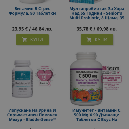
Витамин B Стрес
Мултипробиотик За Хора
Формула, 90 Таблетки
Над 55 Години - Senior’s
Multi Probiotic, 8 Щама, 35
Млрд. Активни
Пробиотици, 30 Капсули
23,95 € / 46,84 лв.
35,78 € / 69,98 лв.
КУПИ
КУПИ


Изпускане На Урина И
Имунитет - Витамин С,
Свръхактивен Пикочен
500 Mg Х 90 Дъвчащи
Мехур - BladderSense™
Таблетки С Вкус На
WomenSense®, 90 Капсули
Горски Плодове