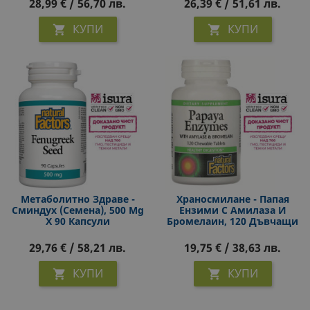
28,99 € / 56,70 лв.
26,39 € / 51,61 лв.
КУПИ
КУПИ


Метаболитно Здраве -
Храносмилане - Папая
Сминдух (семена), 500 Mg
Eнзими С Амилаза И
Х 90 Капсули
Бромелаин, 120 Дъвчащи
Таблетки
29,76 € / 58,21 лв.
19,75 € / 38,63 лв.
КУПИ
КУПИ

