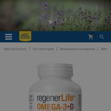
0
shopping_cart

Natural Factors
По категория
Витамини и минерали
Витам