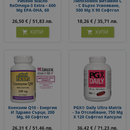
Рибено Масло
Липозомен Витамин С
RxOmega-3 Extra – 600
- С Бързо Усвояване,
Mg EPA-DHA, 60
500 Mg Х 90 Софтгел
Софтгел Капсули
Капсули
26,50 € / 51,83 лв.
18,26 € / 35,71 лв.
КУПИ
КУПИ


Коензим Q10 - Енергия
PGX® Daily Ultra Matrix
И Здраво Сърце, 200
- За Отслабване, 750 Mg
Mg, 60 Софтгел
X 120 Софтгел Капсули
Капсули
26,31 € / 51,46 лв.
36,42 € / 71,23 лв.