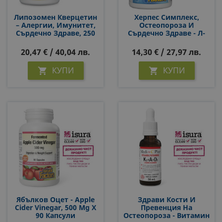
Липозомен Кверцетин
Херпес Симплекс,
– Алергии, Имунитет,
Остеопороза И
Сърдечно Здраве, 250
Сърдечно Здраве - Л-
Mg, 30 Софтгел
Лизин 500 Mg, 90
Капсули
Капсули
20,47 € / 40,04 лв.
14,30 € / 27,97 лв.
КУПИ
КУПИ


Ябълков Оцет - Apple
Здрави Кости И
Cider Vinegar, 500 Mg Х
Превенция На
90 Капсули
Остеопороза - Витамин