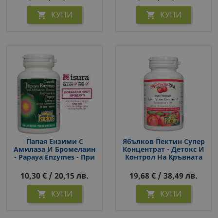
КУПИ
КУПИ


Папая Ензими С
Ябълков Пектин Супер
Амилаза И Бромелаин
Концентрат - Детокс И
- Papaya Enzymes - При
Контрол На Кръвната
Нарушено
Захар И Холестерола,
Храносмилане, Газове
500 Mg, 90 Капсули
10,30 € / 20,15 лв.
19,68 € / 38,49 лв.
И Подуване, 60
Дъвчащи Таблетки
КУПИ
КУПИ

