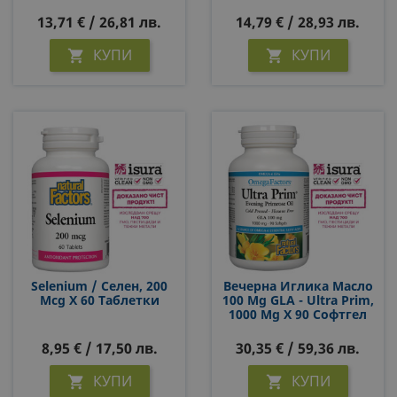
К2+ А+ D3, 30 Ml
13,71 € / 26,81 лв.
14,79 € / 28,93 лв.
КУПИ
КУПИ


Selenium / Селен, 200
Вечерна Иглика Масло
Mcg Х 60 Таблетки
100 Mg GLA - Ultra Prim,
1000 Mg Х 90 Софтгел
Капсули
8,95 € / 17,50 лв.
30,35 € / 59,36 лв.
КУПИ
КУПИ

