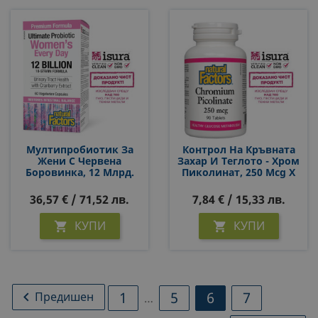
Мултипробиотик За
Контрол На Кръвната
Жени С Червена
Захар И Теглото - Хром
Боровинка, 12 Млрд.
Пиколинат, 250 Mcg Х
Активни Пробиотици,
90 Таблетки
60 Капсули
36,57 € / 71,52 лв.
7,84 € / 15,33 лв.
КУПИ
КУПИ


1
5
6
7

Предишен
…