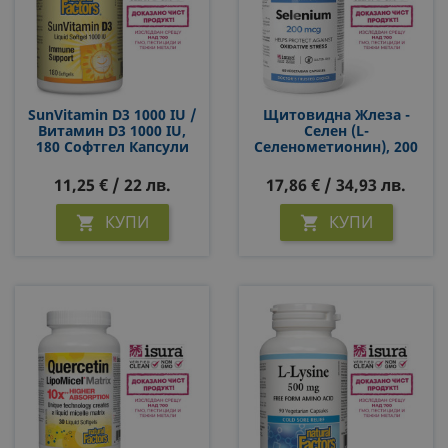
SunVitamin D3 1000 IU /
Щитовидна Жлеза -
Витамин D3 1000 IU,
Селен (L-
180 Софтгел Капсули
Селенометионин), 200
Μg Х 60 Капсули
11,25 € / 22 лв.
17,86 € / 34,93 лв.
КУПИ
КУПИ

