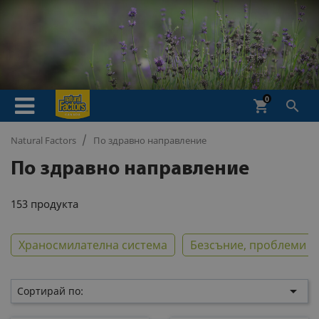
0
shopping_cart

Natural Factors
По здравно направление
По здравно направление
153 продукта
Храносмилателна система
Безсъние, проблеми с

Сортирай по: