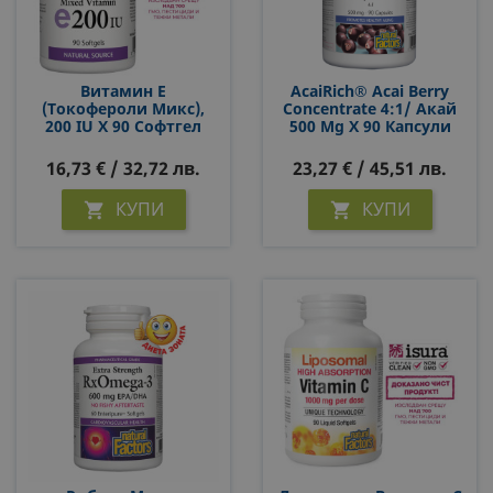
Витамин E
AcaiRich® Acai Berry
(токофероли Микс),
Concentrate 4:1/ Акай
200 IU Х 90 Софтгел
500 Mg X 90 Капсули
Капсули
16,73 € / 32,72 лв.
23,27 € / 45,51 лв.
КУПИ
КУПИ

