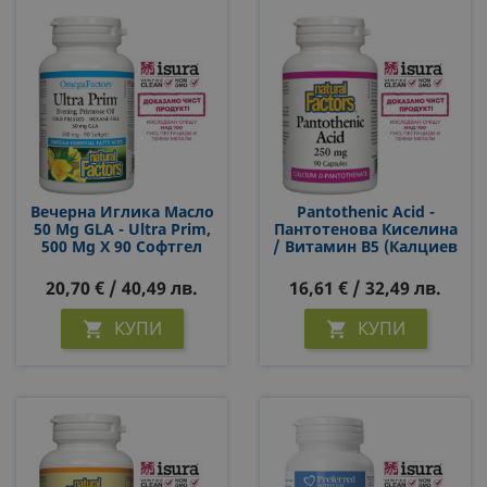
Вечерна Иглика Масло
Pantothenic Acid -
50 Mg GLA - Ultra Prim,
Пантотенова Киселина
500 Mg Х 90 Софтгел
/ Витамин В5 (калциев
Капсули
Д-Пантотенат), 250 Mg,
90 Капсули
20,70 € / 40,49 лв.
16,61 € / 32,49 лв.
КУПИ
КУПИ

