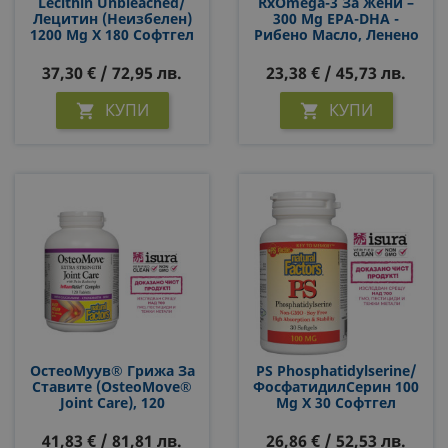
Lecithin Unbleached/
RxOmega-3 За Жени –
Лецитин (неизбелен)
300 Mg EPA-DHA -
1200 Mg Х 180 Софтгел
Рибено Масло, Ленено
Капсули
Масло И Масло От
Вечерна Иглика, 60
37,30 € / 72,95 лв.
23,38 € / 45,73 лв.
Софтгел Капсули
КУПИ
КУПИ


ОстеоМуув® Грижа За
PS Phosphatidylserine/
Ставите (OsteoMove®
ФосфатидилСерин 100
Joint Care), 120
Mg Х 30 Софтгел
Таблетки
Капсули
41,83 € / 81,81 лв.
26,86 € / 52,53 лв.