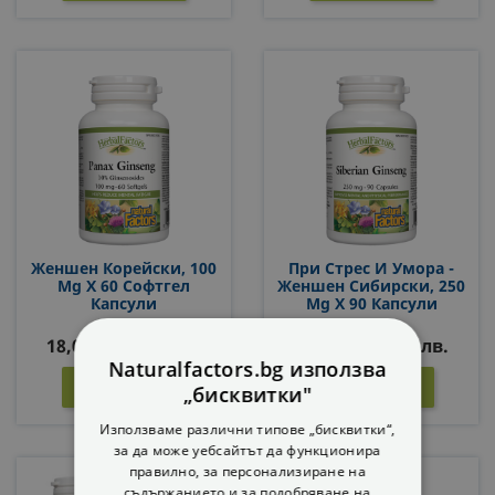
Женшен Корейски, 100
При Стрес И Умора -
Mg X 60 Софтгел
Женшен Сибирски, 250
Капсули
Mg Х 90 Капсули
18,07 € / 35,34 лв.
25,11 € / 49,11 лв.
Naturalfactors.bg използва
КУПИ
КУПИ


„бисквитки"
Използваме различни типове „бисквитки“,
за да може уебсайтът да функционира
правилно, за персонализиране на
съдържанието и за подобряване на