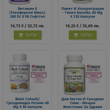
Витамин E
Памет И Концентрация
(токофероли Микс),
- Гинко Билоба, 60 Mg
200 IU Х 90 Софтгел
Х 120 Капсули
Капсули
16,73 € / 32,72 лв.
18,25 € / 35,69 лв.
КУПИ
КУПИ


Black Cohosh/
Див Кестен И Гроздово
Гроздовиден Ресник 40
Семе - Мощен
Mg Х 90 Капсули
Венотоник За Здрави