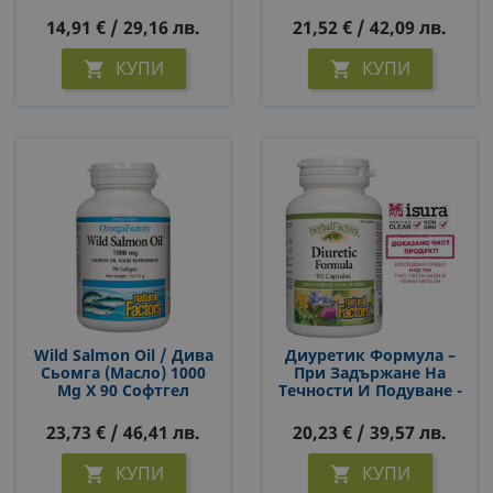
Вени - Horse Chestnut &
Grape Seed, 60 Капсули
14,91 € / 29,16 лв.
21,52 € / 42,09 лв.
КУПИ
КУПИ


Wild Salmon Oil / Дива
Диуретик Формула –
Сьомга (масло) 1000
При Задържане На
Mg Х 90 Софтгел
Течности И Подуване -
Капсули
Diuretic Formula - С
Естествен Диуретичен
23,73 € / 46,41 лв.
20,23 € / 39,57 лв.
Ефект, 90 Капсули
КУПИ
КУПИ

