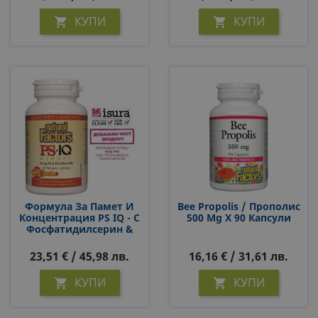
КУПИ
КУПИ


Формула За Памет И
Bee Propolis / Прополис
Концентрация PS IQ - С
500 Mg Х 90 Капсули
Фосфатидилсерин &
Масла От Вечерна
Иглика И Риба Тон, 60
23,51 € / 45,98 лв.
16,16 € / 31,61 лв.
Софтгел Капсули
КУПИ
КУПИ

