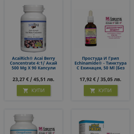
AcaiRich® Acai Berry
Простуда И Грип
Concentrate 4:1/ Акай
Echinamide® - Тинктура
500 Mg X 90 Капсули
С Ехинацея, 50 Ml (без
Алкохол)
23,27 € / 45,51 лв.
17,92 € / 35,05 лв.
КУПИ
КУПИ

