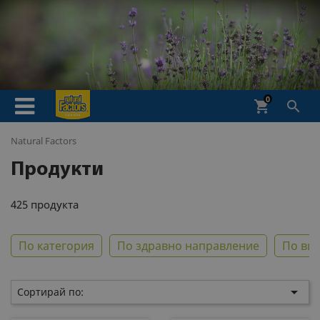
0
shopping_cart

Natural Factors
Продукти
425 продукта
По категория
По здравно направление
По ви

Сортирай по: