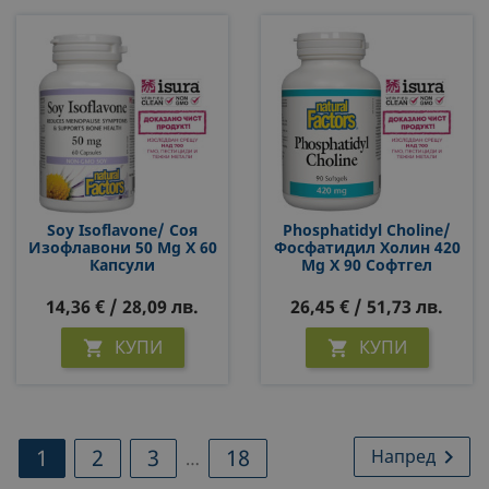
Soy Isoflavone/ Соя
Phosphatidyl Choline/
Изофлавони 50 Mg Х 60
Фосфатидил Холин 420
Капсули
Mg Х 90 Софтгел
Капсули
14,36 € / 28,09 лв.
26,45 € / 51,73 лв.
КУПИ
КУПИ


1
2
3
18
Напред

…