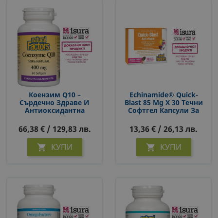
Коензим Q10 –
Echinamide® Quick-
Сърдечно Здраве И
Blast 85 Mg Х 30 Течни
Антиоксидантна
Софтгел Капсули За
Защита – 100%
Дъвчене С Ехинацея,
Натурален, 400 Mg, 60
Мед, Ментол И
66,38 € / 129,83 лв.
13,36 € / 26,13 лв.
Софтгел Капсули (За
Евкалипт
Двумесечен Прием)
КУПИ
КУПИ

