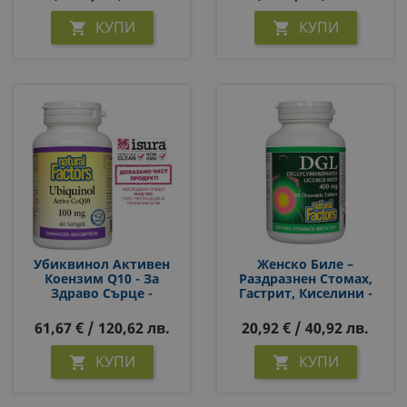
КУПИ
КУПИ


Убиквинол Активен
Женско Биле –
Коензим Q10 - За
Раздразнен Стомах,
Здраво Сърце -
Гастрит, Киселини -
Ubiquinol Active CoQ10,
DGL - Деглициризиран
100 Mg, 60 Софтгел
Сладник, 400 Mg, 90
61,67 € / 120,62 лв.
20,92 € / 40,92 лв.
Капсули
Дъвчащи Таблетки
КУПИ
КУПИ

