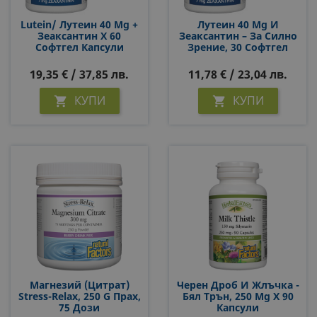
Lutein/ Лутеин 40 Mg +
Лутеин 40 Mg И
Зеаксантин Х 60
Зеаксантин – За Силно
Софтгел Капсули
Зрение, 30 Софтгел
Капсули
19,35 € / 37,85 лв.
11,78 € / 23,04 лв.
КУПИ
КУПИ


Магнезий (цитрат)
Черен Дроб И Жлъчка -
Stress-Relax, 250 G Прах,
Бял Трън, 250 Mg Х 90
75 Дози
Капсули