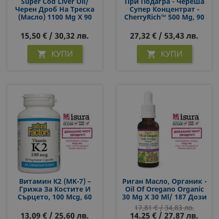
Super Cod Liver Oil/
При Подагра - Череша
Черен Дроб На Треска
Супер Концентрат -
(масло) 1100 Mg Х 90
CherryRich™ 500 Mg, 90
Софтгел Капсули
Софтгел Капсули
15,50 € / 30,32 лв.
27,32 € / 53,43 лв.
КУПИ
КУПИ


Витамин К2 (MK-7) –
Риган Масло, Органик -
Грижа За Костите И
Oil Of Oregano Organic
Сърцето, 100 Mcg, 60
30 Mg Х 30 Ml/ 187 Дози
Капсули За 2 Месеца
17,81 € / 34,83 лв.
Прием
13,09 € / 25,60 лв.
14,25 € / 27,87 лв.