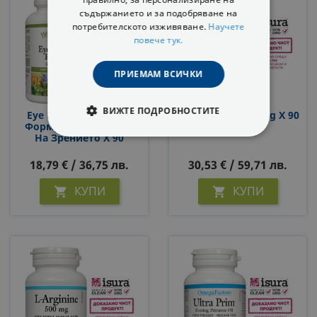
съдържанието и за подобряване на
потребителското изживяване.
Научете
повече тук.
ПРИЕМАМ ВСИЧКИ
ВИЖТЕ ПОДРОБНОСТИТЕ
Eye Factors Formula/
Бромелаин, 500 Mg X 90
Формула В Подкрепа
Капсули
На Зрението Х 90
СТРОГО НЕОБХОДИМИ
Капсули
18,79 € / 36,75 лв.
30,53 € / 59,71 лв.
СТАТИСТИЧЕСКИ
КУПИ
КУПИ


МАРКЕТИНГOВИ
ФУНКЦИОНАЛНИ
НЕКЛАСИФИЦИРАНИ