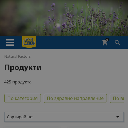
0
shopping_cart

Natural Factors
Продукти
425 продукта
По категория
По здравно направление
По ви

Сортирай по: