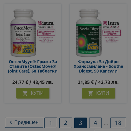
ОстеоМуув® Грижа За
Формула За Добро
Ставите (OsteoMove®
Храносмилане - Soothe
Joint Care), 60 Таблетки
Digest, 90 Капсули
24,77 € / 48,45 лв.
21,85 € / 42,73 лв.
КУПИ
КУПИ


1
2
3
4
18

Предишен
…