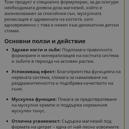
Този продукт е специално формулиран, за да осигури
необходимата дневна доза магнезий, който е
жизненоважен за спокойния сън, мускулната
релаксация и здравината на костите, като
едновременно с това е нежен към деликатния детски
стомах.
Основни ползи и действие
Здрави кости и зъби:
Подпомага правилното
формиране и минерализация на костната система
и зъбите в периода на активен растеж.
Успокояващ ефект:
Благоприятства функцията на
нервната система, спомага за намаляване на
раздразнителността и подобрява качеството на
съня.
Мускулна функция:
Помага за предотвратяване
на мускулни крампи и поддържа нормалния
мускулен тонус.
Отлична усвояемост:
Съдържа магнезий под
формата на цитрат – една от най-лесно усвоимите