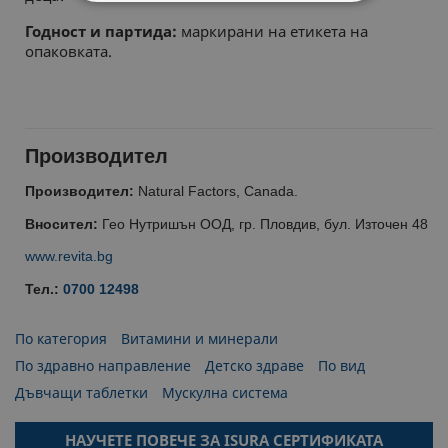
СТРОГО НЕОБХОДИМИ
Годност и партида:
маркирани на етикета на
опаковката.
СТАТИСТИЧЕСКИ
МАРКЕТИНГOВИ
ФУНКЦИОНАЛНИ
Производител
Производител:
Natural Factors, Canada.
НЕКЛАСИФИЦИРАНИ
Вносител:
Гео Нутришън ООД, гр. Пловдив, бул. Източен 48
www.revita.bg
Тел.:
0700 12498
По категория
Витамини и минерали
По здравно направление
Детско здраве
По вид
Дъвчащи таблетки
Мускулна система
НАУЧЕТЕ ПОВЕЧЕ ЗА ISURA СЕРТИФИКАТА