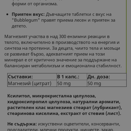
форми от организма.
Приятен вкус:
Дъвчащите таблетки с вкус на
"Bubblegum" правят приема лесен и приятен за
детето.
Магнезият участва в над 300 ензимни реакции в
тялото, включително в производството на енергия и
синтеза на протеини. За децата, чиито тела и мозъци
се развиват бързо, адекватният прием на този
минерал е от критично значение за поддържане на
балансиран метаболизъм и емоционална стабилност.
Съставки:
В 1 капс.:
Дн. доза:
Магнезий (цитрат)
50 mg
50 mg
Ксилитол, микрокристална целулоза,
хидроксипропил целулоза, натурални аромати,
растителен клас магнезиев стеарат (лубрикант),
стеаринова киселина, екстракт от стевия (лист).
Не съдържа:
изкуствени оцветители, консерванти,
подсладители, млечни продукти, нишесте, захар,