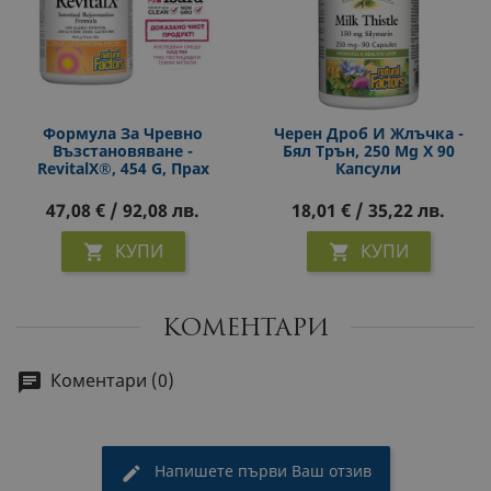
Формула За Чревно
Черен Дроб И Жлъчка -
Възстановяване -
Бял Трън, 250 Mg Х 90
RevitalX®, 454 G, Прах
Капсули
47,08 € / 92,08 лв.
18,01 € / 35,22 лв.
КУПИ
КУПИ


КОМЕНТАРИ
Коментари (0)
Напишете първи Ваш отзив