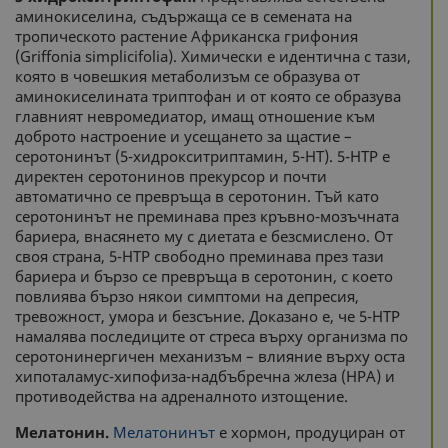
аминокиселина, съдържаща се в семената на
тропическото растение Африканска грифония
(Griffonia simplicifolia). Химически е идентична с тази,
която в човешкия метаболизъм се образува от
аминокиселината триптофан и от която се образува
главният невромедиатор, имащ отношение към
доброто настроение и усещането за щастие –
серотонинът (5-хидрокситриптамин, 5-HT). 5-HTP е
директен серотонинов прекурсор и почти
автоматично се превръща в серотонин. Тъй като
серотонинът не преминава през кръвно-мозъчната
бариера, внасянето му с диетата е безсмислено. От
своя страна, 5-HTP свободно преминава през тази
бариера и бързо се превръща в серотонин, с което
повлиява бързо някои симптоми на депресия,
тревожност, умора и безсъние. Доказано е, че 5-HTP
намалява последиците от стреса върху организма по
серотонинергичен механизъм – влияние върху оста
хипоталамус-хипофиза-надбъбречна жлеза (HPA) и
противодейства на адреналното изтощение.
Мелатонин.
Мелатонинът
е хормон, продуциран от