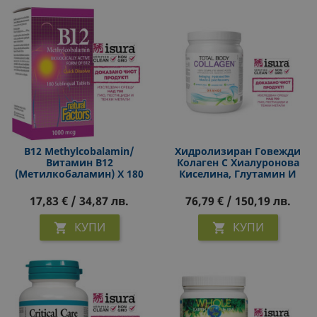
B12 Methylcobalamin/
Хидролизиран Говежди
Витамин В12
Колаген С Хиалуронова
(метилкобаламин) X 180
Киселина, Глутамин И
Сублингвални Таблетки
Биотин - Total Body
Collagen, 500 G Прах, С
17,83 € / 34,87 лв.
76,79 € / 150,19 лв.
Вкус На Портокал
КУПИ
КУПИ

