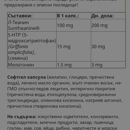
предозиране с опасни последици!
Съставки:
В 1 капс.:
Дн. доза:
Л-Теанин
100 mg
200 mg
Suntheanine®
5-HTP (5-
хидрокситриптофан)
/
Griffonia
15 mg
30 mg
simplicifolia
/,
(семена)
Мелатонин
1.5 mg
3 mg
Софтгел капсула
(желатин, глицери, пречистена
вода), ленено масло органик, жълт пчелен восък, не-
ГМО слънчогледов лецитин, ентерично покритие
(пречистена вода, етилцелулоза, средноверижини
триглицериди, олеинова киселина, натриев алгинат,
пречистена стеаринова киселина).
Не съдържа:
изкуствени оцветители, консерванти,
подсладители, млечни продукти, захар, пшеница,
глутен, мая, соя, яйца, рибни, черупчести и морски