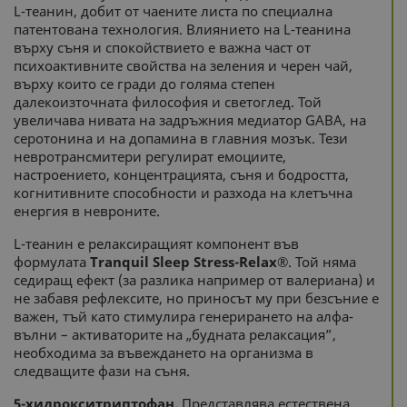
L-теанин, добит от чаените листа по специална
патентована технология. Влиянието на L-теанина
върху съня и спокойствието е важна част от
психоактивните свойства на зеления и черен чай,
върху които се гради до голяма степен
далекоизточната философия и светоглед. Той
увеличава нивата на задръжния медиатор GABA, на
серотонина и на допамина в главния мозък. Тези
невротрансмитери регулират емоциите,
настроението, концентрацията, съня и бодростта,
когнитивните способности и разхода на клетъчна
енергия в невроните.
L-теанин е релаксиращият компонент във
формулата
Tranquil Sleep Stress-Relax®
. Той няма
седиращ ефект (за разлика например от валериана) и
не забавя рефлексите, но приносът му при безсъние е
важен, тъй като стимулира генерирането на алфа-
вълни – активаторите на „будната релаксация”,
необходима за въвеждането на организма в
следващите фази на съня.
5-хидрокситриптофан.
Представлява естествена