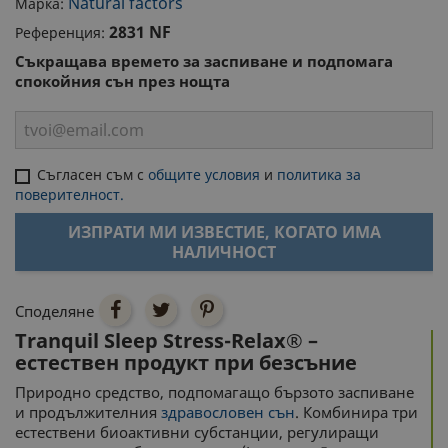
Natural factors
Марка:
2831 NF
Референция:
Съкращава времето за заспиване и подпомага
спокойния сън през нощта
Съгласен съм с
общите условия
и
политика за
поверителност.
ИЗПРАТИ МИ ИЗВЕСТИЕ, КОГАТО ИМА
НАЛИЧНОСТ
Споделяне
Tranquil Sleep Stress-Relax® –
естествен продукт при безсъние
Природно средство, подпомагащо бързото заспиване
и продължителния
здравословен сън
. Комбинира три
естествени биоактивни субстанции, регулиращи