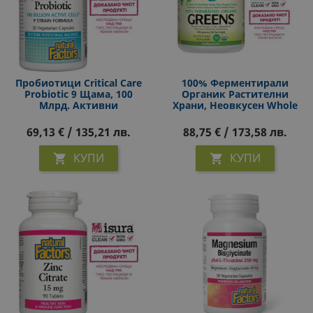
Пробиотици Critical Care
100% Ферментирали
Probiotic 9 Щама, 100
Органик Растителни
Млрд. Активни
Храни, Неовкусен Whole
Пробиотици Х 30 Капсули
Earth & Sea, 390 G Прах
69,13 € / 135,21 лв.
88,75 € / 173,58 лв.
КУПИ
КУПИ

