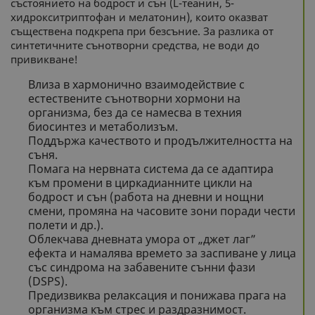
състоянието на бодрост и сън (L-теанин, 5-
хидрокситриптофан и мелатонин), които оказват
съществена подкрепа при безсъние. За разлика от
синтетичните сънотворни средства, не води до
привикване!
Влиза в хармонично взаимодействие с
естествените сънотворни хормони на
организма, без да се намесва в техния
биосинтез и метаболизъм.
Поддържа качеството и продължителността на
съня.
Помага на нервната система да се адаптира
към промени в циркадианните цикли на
бодрост и сън (работа на дневни и нощни
смени, промяна на часовите зони поради чести
полети и др.).
Облекчава дневната умора от „джет лаг”
ефекта и намалява времето за заспиване у лица
със синдрома на забавените сънни фази
(DSPS).
Предизвиква релаксация и понижава прага на
организма към стрес и раздразнимост.