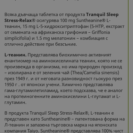
Всяка дъвчаща таблетка от продукта
Tranquil Sleep
Stress-Relax®
осигурява 100 mg Suntheanine® L-
теанин, 15 mg L-5-хидрокситриптофан (5-HTP, екстракт
от семената на африканска грифония – Griffonia
simplicifolia) и 1.5 mg мелатонин – комбиация с
отлично действие при безсъние.
L-теанин.
Представлява биохимично активният
енантиомер на аминокиселината теанин, която не се
произвежда в организма, но има природен произход
– изолирана е от зеления чай (Thea/Camelia sinensis)
през 1949 г. и от неговата разновидност гьокуро през
1950 г . от японски учени. Химично представлява
гама-глутамилетиламид, което подсказва, че е аналог
на протеиногенните аминокиселини L-глутамат и L-
глутамин.
В продукта Tranquil Sleep Stress-Relax®, L-теанин е
представен като Suntheanine® – патентована форма на
Л-теанин и запазена търговска марка на японската
компания Taiyo. Suntheanine® представлява 100% чист