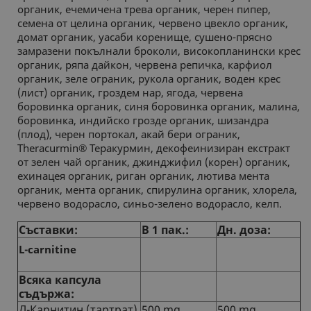
органик, ечемичена трева органик, черен пипер,
семена от целина органик, червено цвекло органик,
домат органик, уасаби коренище, сушено-прясно
замразени покълнали броколи, високопланински крес
органик, ряпа дайкон, червена репичка, карфиол
органик, зеле ограник, рукола органик, воден крес
(лист) органик, гроздем нар, ягода, червена
боровинка органик, синя боровинка органик, малина,
боровинка, индийско грозде органик, шизандра
(плод), черен портокал, акай бери ограник,
Theracurmin® Теракурмин, декофеинизиран екстракт
от зелен чай органик, джинджифил (корен) органик,
ехинацея органик, риган органик, лютива мента
органик, мента органик, спирулина органик, хлорела,
червено водорасло, синьо-зелено водорасло, келп.
Съставки:
В 1 пак.:
Дн. доза:
L-carnitine
Всяка капсула
съдържа:
Л-Карнитин (тартрат)
500 mg
500 mg