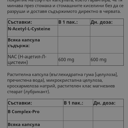
минава през стомаха и стомашните киселини без да се
разруши и доставя съдържимото директно в червата.
Съставки:
В 1 пак.:
Дн. доза:
N-Acetyl-L-Cysteine
Всяка капсула
съдържа:
NAC (Н-ацетил-Л-
600 mg
600 mg
цистеин)
Растителна капсула (въглехидратна гума [целулоза],
пречистена вода), микрокристална целулоза,
кроскармелоза натрий, растителен клас магнезиев
стеарат (лубрикант).
Съставки:
В 1 пак.:
Дн. доза:
B Complex-Pro
Всяка капсула