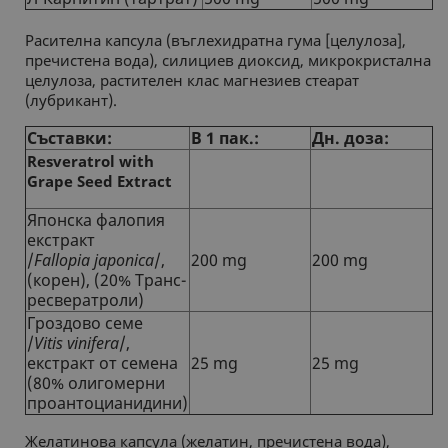
Расителна капсула (въглехидратна гума [целулоза],
пречистена вода), силициев диоксид, микрокристална
целулоза, растителен клас магнезиев стеарат
(лубрикант).
Съставки:
В 1 пак.:
Дн. доза:
Resveratrol with
Grape Seed Extract
Японска фалопия
екстракт
/
Fallopia japonica
/,
200 mg
200 mg
(корен), (20% Tранс-
ресвератроли)
Гроздово семе
/
Vitis vinifera
/,
екстракт от семена
25 mg
25 mg
(80% олигомерни
проантоцианидини)
Желатинова капсула (желатин, пречистена вода),