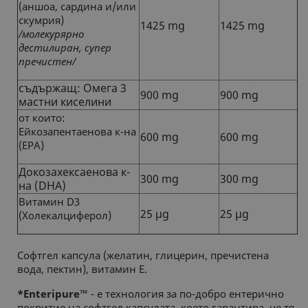
(аншоа, сардина и/или
скумрия)
1425 mg
1425 mg
/
молекурярно
дестилиран, супер
пречистен/
съдържащ: Омега 3
900 mg
900 mg
мастни киселини
от които:
Ейкозапентаенова к-на
600 mg
600 mg
(EPА)
Докозахексаенова к-
300 mg
300 mg
на (DHА)
Витамин D3
25 µg
25 µg
(Холекалциферол)
Софтгел капсула (желатин, глицерин, пречистена
вода, пектин), витамин Е.
*Enteripure™
- е технология за по-добро ентерично
покритие на софтгел капсулата, което гарантира, че тя