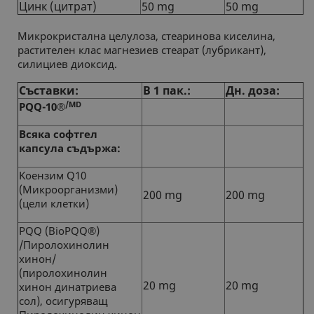
Цинк (цитрат)
50 mg
50 mg
Микрокристална целулоза, стеаринова киселина,
растителен клас магнезиев стеарат (лубрикант),
силициев диоксид.
Съставки:
В 1 пак.:
Дн. доза:
/MD
PQQ-10
®
Всяка софтгел
капсула съдържа:
Koензим Q10
(Mикроорганизми)
200 mg
200 mg
(цели клетки)
PQQ (BioPQQ®)
/Пиролохинолин
хинон/
(пиролохинолин
20 mg
20 mg
хинон динатриева
сол), oсигуряващ