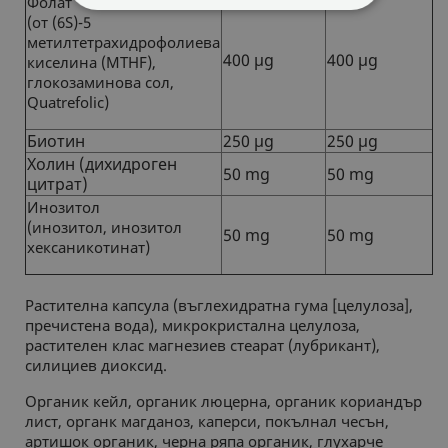
Фолат
СТРОГО НЕОБХОДИМИ
(от (6S)-5
метилтетрахидрофолиева
400 µg
400 µg
киселина (MTHF),
СТАТИСТИЧЕСКИ
глокозаминова сол,
Quatrefolic)
МАРКЕТИНГOВИ
Биотин
250 µg
250 µg
ФУНКЦИОНАЛНИ
Холин (дихидроген
50 mg
50 mg
цитрат)
Инозитол
НЕКЛАСИФИЦИРАНИ
(инозитол, инозитол
50 mg
50 mg
хексаникотинат)
Растителна капсула (въглехидратна гума [целулоза],
пречистена вода), микрокристална целулоза,
растителен клас магнезиев стеарат (лубрикант),
силициев диоксид.
Органик кейл, органик люцерна, органик кориандър
лист, органк магданоз, каперси, покълнал чесън,
артишок органик, черна ряпа органик, глухарче