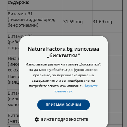
съдържа:
Витамин В1
(тиамин хидрохлорид,
31.69 mg
31.69 mg
бенфотиамин)
Витамин В2
(рибофлавин 5-фосфат
10 mg
10 mg
натрий)
Naturalfactors.bg използва
„бисквитки"
Ниацин
(инозитол
100 mg
100 mg
Използваме различни типове „бисквитки“,
хексаникотинат)
за да може уебсайтът да функционира
правилно, за персонализиране на
Пантотенова киселина
съдържанието и за подобряване на
100 mg
100 mg
(калциев d-пантотенат)
потребителското изживяване.
Научете
повече тук.
Витамин В6
(пиридоксал 5-Фосфат
25 mg
25 mg
монохидрат)
ПРИЕМАМ ВСИЧКИ
Витамин В12
500 µg
500 µg
ВИЖТЕ ПОДРОБНОСТИТЕ
(метилкобаламин)