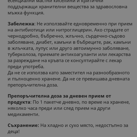
есенциални мастни киселини и критични
поддържащи хранителни вещества за здравословна
мъжка функция.
Забележка
: Не използвайте едновременно при прием
на антибиотици или нитроглицерин. Ако страдате от
чернодробно, бъбречно, жлъчно, сърдечно-съдово
заболяване, диабет, камъни в бъбреците, рак, камъни
в жлъчката, лупус или друго автоимунно заболяване,
туберколоза, приемате антикоагуланти или лекарства
за разреждане на кръвта се консултирайте с лекар
преди употреба.
Да не се използва като заместител на разнообразното
и пълноценно хранене. Да не се превишава дневната
препоръчителна доза.
Препоръчителна доза за дневен прием от
продукта
: По 1 пакетче дневно, по време на хранене,
няколко часа преди или след прием на други
медикаменти.
Съхранение:
На хладно и сухо място, недостъпно за
деца!