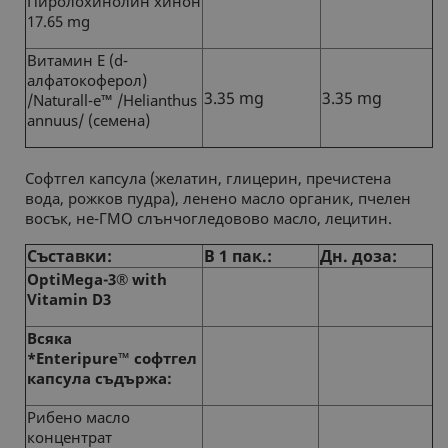
Пиролохинолин хинон
17.65 mg
Витамин Е (d-
алфатокoферол)
3.35 mg
3.35 mg
/Naturall-e™ /Helianthus
annuus/ (семена)
Софтгел капсула (желатин, глицерин, пречистена
вода, рожков пудра), ленено масло органик, пчелен
восък, не-ГМО слънчогледовово масло, лецитин.
Съставки:
В 1 пак.:
Дн. доза:
OptiMega-3
®
with
Vitamin D3
Всяка
*Enteripure
™
софтгел
капсула съдържа:
Рибено масло
концентрат