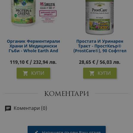
Органик Ферментирали
Простата И Уринарен
Храни И Медицински
Тракт - ПростКеър®
Гъби - Whole Earth And
(ProstCare®), 90 Софтгел
Sea® - Източник На
Капсули
Протеин И
119,10 € / 232,94 лв.
28,65 € / 56,03 лв.
Антиоксиданти, 656 G,
Прах
КУПИ
КУПИ


КОМЕНТАРИ
Коментари (0)
Напишете първи Ваш отзив