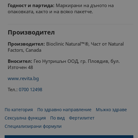
Годност и партида:
Маркирани на дъното на
опаковката, както и на всяко пакетче.
Производител
Производител:
Bioclinic Natural™®, Част от Natural
Factors, Canada
Вносител:
Гео Нутришън ООД, гр. Пловдив, бул.
Източен 48
www.revita.bg
Тел.:
0700 12498
По категория
По здравно направление
Мъжко здраве
Сексуална функция
По вид
Фертилитет
Специализирани формули