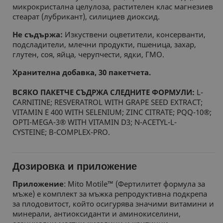
микрокристална целулоза, растителен клас магнезиев
стеарат (лубрикант), силициев диоксид.
Не съдържа:
Изкуствени оцветители, консерванти,
подсладители, млечни продукти, пшеница, захар,
глутен, соя, яйца, черупчести, ядки, ГМО.
Хранителна добавка, 30 пакетчета.
ВСЯКО ПАКЕТЧЕ СЪДРЖА СЛЕДНИТЕ ФОРМУЛИ:
L-
CARNITINE; RESVERATROL WITH GRAPE SEED EXTRACT;
VITAMIN E 400 WITH SELENIUM; ZINC CITRATE; PQQ-10®;
OPTI-MEGA-3® WITH VITAMIN D3; N-ACETYL-L-
CYSTEINE; B-COMPLEX-PRO.
Дозировка и приложение
Приложение
: Mito Motile™ (Фертилитет формула за
мъже) е комплект за мъжка репродуктивна подкрепа
за плодовитост, който осигурява значими витамини и
минерали, антиоксиданти и аминокиселини,