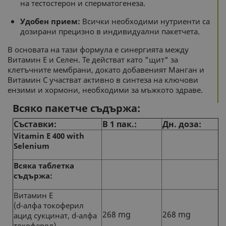
на тестостерон и сперматогенеза.
Удобен прием:
Всички необходими нутриенти са
дозирани прецизно в индивидуални пакетчета.
В основата на тази формула е синергията между
Витамин Е и Селен. Те действат като "щит" за
клетъчните мембрани, докато добавеният Манган и
Витамин С участват активно в синтеза на ключови
ензими и хормони, необходими за мъжкото здраве.
Всяко пакетче съдържа:
Съставки:
В 1 пак.:
Дн. доза:
Vitamin E 400 with
Selenium
Всяка таблетка
съдържа:
Витамин Е
(d-алфа токоферил
268 mg
268 mg
ацид сукцинат, d-алфа
токоферол)