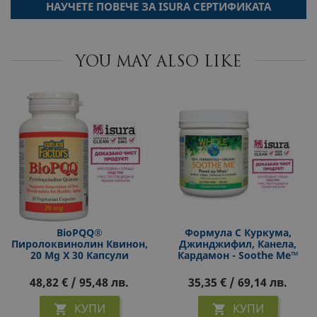
НАУЧЕТЕ ПОВЕЧЕ ЗА ISURA СЕРТИФИКАТА
YOU MAY ALSO LIKE
BioPQQ®
Формула С Куркума,
Пиролоквинолин Квинон,
Джинджифил, Канела,
20 Mg Х 30 Капсули
Кардамон - Soothe Me™
Power-Up Mixer™ Whole
Earth & Sea,125 G Прах/ 25
48,82 € / 95,48 лв.
35,35 € / 69,14 лв.
Дози
КУПИ
КУПИ

