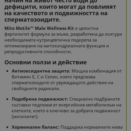
начин на живот често води до
дефицити, които могат да повлияят
на качеството и подвижността на
сперматозоидите.
Mito Motile™ Male Wellness Kit
е цялостна
фертилитет формула за мъже, разработена да осигури
необходимата нутрицевтична подкрепа за
оптимизиране на митохондриалната функция и
репродуктивните способности.
Основни ползи и действие
Антиоксидантна защита:
Мощна комбинация от
Витамин Е, С и Селен, която предпазва
сперматозоидите от увреждащото действие на
свободните радикали.
Подобрена подвижност:
Специално подбраните
съставки подпомагат енергийния метаболизъм на
клетките, което е ключово за добрата подвижност
(мотилитет).
Хормонален баланс:
Поддържа нормалните нива