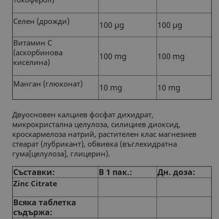
Селен (дрожди)
100 µg
100 µg
Витамин С
(аскорбинова
100 mg
100 mg
киселина)
Манган (глюконат)
10 mg
10 mg
Двуосновен калциев фосфат дихидрат,
микрокристална целулоза, силициев диоксид,
кроскармелоза натрий, растителен клас магнезиев
стеарат (лубрикант), обвивка (въглехидратна
гума[целулоза], глицерин).
Съставки:
В 1 пак.:
Дн. доза:
Zinc Citrate
Всяка таблетка
съдържа: