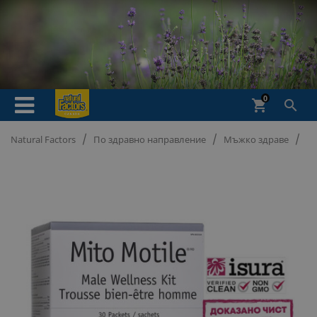
0
shopping_cart

Natural Factors
По здравно направление
Мъжко здраве
Се