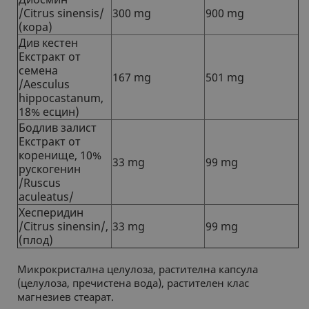
/Citrus sinensis/
300 mg
900 mg
(кора)
Див кестен
Екстракт от
семена
167 mg
501 mg
/Aesculus
hippocastanum,
18% eсцин)
Бодлив залист
Екстракт от
коренище, 10%
33 mg
99 mg
рускогенин
/Ruscus
aculeatus/
Хесперидин
/Citrus sinensin/,
33 mg
99 mg
(плод)
Микрокристална целулоза, растителна капсула
(целулоза, пречистена вода), растителен клас
магнезиев стеарат.