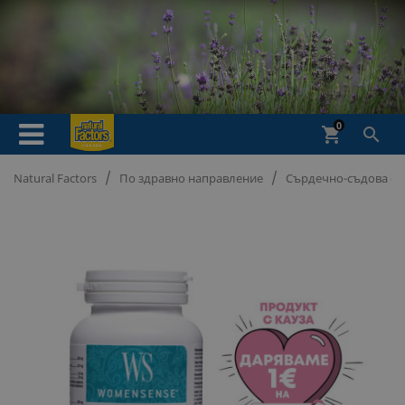
0
shopping_cart

Natural Factors
По здравно направление
Сърдечно-съдова си