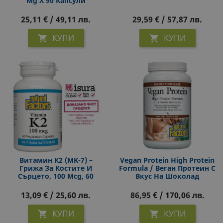
Mg Х 90 Капсули
25,11 € / 49,11 лв.
29,59 € / 57,87 лв.
КУПИ
КУПИ


Витамин К2 (MK-7) –
Vegan Protein High Protein
Грижа За Костите И
Formula / Веган Протеин С
Сърцето, 100 Mcg, 60
Вкус На Шоколад
Капсули За 2 Месеца
Прием
13,09 € / 25,60 лв.
86,95 € / 170,06 лв.
КУПИ
КУПИ

