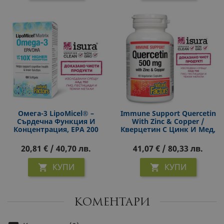
Омега-3 LipoMicel® –
Immune Support Quercetin
Сърдечна Функция И
With Zinc & Copper /
Концентрация, EPA 200
Кверцетин С Цинк И Мед,
Mg + DHA 133 Mg, 585 Mg,
60 Капсули
60 Софтгел Капсули
20,81 € / 40,70 лв.
41,07 € / 80,33 лв.
КУПИ
КУПИ


КОМЕНТАРИ