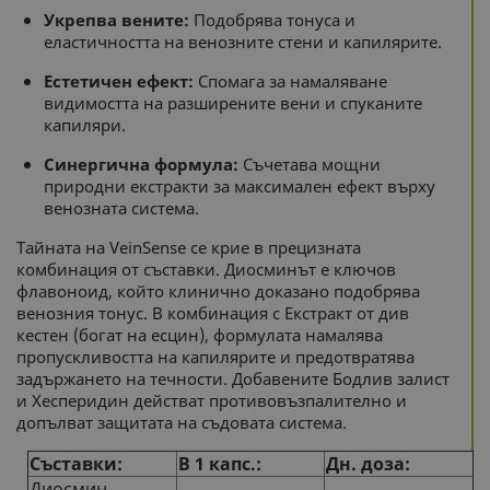
Укрепва вените:
Подобрява тонуса и
еластичността на венозните стени и капилярите.
Естетичен ефект:
Спомага за намаляване
видимостта на разширените вени и спуканите
капиляри.
Синергична формула:
Съчетава мощни
природни екстракти за максимален ефект върху
венозната система.
Тайната на VeinSense се крие в прецизната
комбинация от съставки. Диосминът е ключов
флавоноид, който клинично доказано подобрява
венозния тонус. В комбинация с Екстракт от див
кестен (богат на есцин), формулата намалява
пропускливостта на капилярите и предотвратява
задържането на течности. Добавените Бодлив залист
и Хесперидин действат противовъзпалително и
допълват защитата на съдовата система.
Съставки:
В 1 капс.:
Дн. доза:
Диосмин