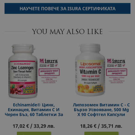
НАУЧЕТЕ ПОВЕЧЕ ЗА ISURA СЕРТИФИКАТА
YOU MAY ALSO LIKE
Echinamide® Цинк,
Липозомен Витамин С - С
Ехинацея, Витамин С И
Бързо Усвояване, 500 Mg
Черен Бъз, 60 Таблетки За
Х 90 Софтгел Капсули
Смучене С Вкус На
Череша
17,02 € / 33,29 лв.
18,26 € / 35,71 лв.