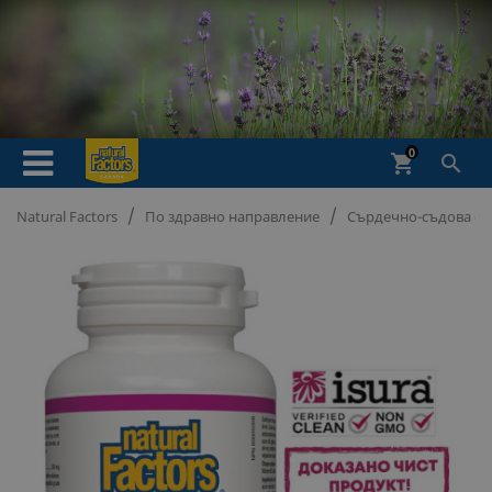
0
shopping_cart

Natural Factors
По здравно направление
Сърдечно-съдова си