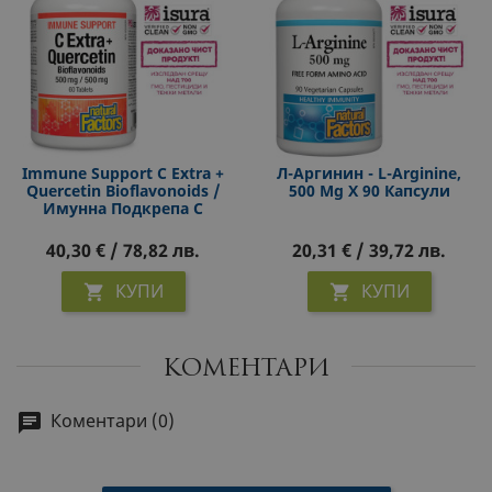
Immune Support C Extra +
Л-Аргинин - L-Arginine,
Quercetin Bioflavonoids /
500 Mg Х 90 Капсули
Имунна Подкрепа С
Витамин С И Кверцетин,
60 Таблетки
40,30 € / 78,82 лв.
20,31 € / 39,72 лв.
КУПИ
КУПИ


КОМЕНТАРИ
Коментари (0)