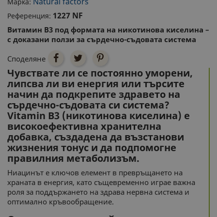
Natural factors
Марка:
1227 NF
Референция:
Витамин В3 под формата на никотинова киселина –
с доказани ползи за сърдечно-съдовата система
Споделяне
Чувствате ли се постоянно уморени,
липсва ли ви енергия или търсите
начин да подкрепите здравето на
сърдечно-съдовата си система?
Vitamin B3 (никотинова киселина) е
високоефективна хранителна
добавка, създадена да възстанови
жизнения тонус и да подпомогне
правилния метаболизъм.
Ниацинът е ключов елемент в превръщането на
храната в енергия, като същевременно играе важна
роля за поддържането на здрава нервна система и
оптимално кръвообращение.