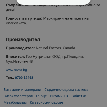
Съхранение:
На хладно и сухо място, недостъпно за
СТРОГО НЕОБХОДИМИ
деца!
СТАТИСТИЧЕСКИ
Годност и партида:
Маркирани на етикета на
опаковката.
МАРКЕТИНГOВИ
Производител
ФУНКЦИОНАЛНИ
Производител:
Natural Factors, Canada
НЕКЛАСИФИЦИРАНИ
Вносител:
Гео Нутришън ООД, гр.Пловдив,
бул.Източен 48
www.revita.bg
Тел.:
0700 12498
Витамини и минерали
Сърдечно-съдова система
Висок холестерол
Сърце
Витамин B
Таблетки
Метаболизъм
Кръвоносни съдове