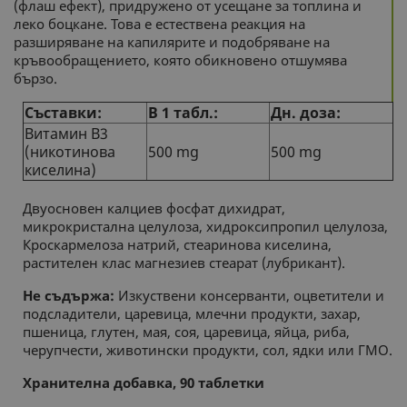
(флаш ефект), придружено от усещане за топлина и
леко боцкане. Това е естествена реакция на
разширяване на капилярите и подобряване на
кръвообращението, която обикновено отшумява
бързо.
Съставки:
В 1 табл.:
Дн. доза:
Витамин В3
(никотинова
500 mg
500 mg
киселина)
Двуосновен калциев фосфат дихидрат,
микрокристална целулоза, хидроксипропил целулоза,
Кроскармелоза натрий, стеаринова киселина,
растителен клас магнезиев стеарат (лубрикант).
Не съдържа:
Изкуствени консерванти, оцветители и
подсладители, царевица, млечни продукти, захар,
пшеница, глутен, мая, соя, царевица, яйца, риба,
черупчести, животински продукти, сол, ядки или ГМО.
Хранителна добавка, 90 таблетки