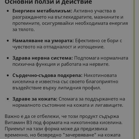
Основни ползи и действие
Енергиен метаболизъм:
Активно участва в
разграждането на въглехидратите, мазнините и
протеините, осигурявайки необходимата енергия
за тялото.
Намаляване на умората:
Ефективно се бори с
чувството на отпадналост и изтощение.
Здрава нервна система:
Подпомага нормалната
психична функция и работата на нервите.
Сърдечно-съдова подкрепа:
Никотиновата
киселина е известна със своето благоприятно
въздействие върху липидния профил.
Здраве за кожата:
Спомага за поддържането на
нормалното състояние на кожата и лигавиците.
Важно е да се отбележи, че този продукт съдържа
Витамин B3 под формата на никотинова киселина.
Приемът на тази форма може да предизвика
временно, но безвредно "зачервяване" на кожата