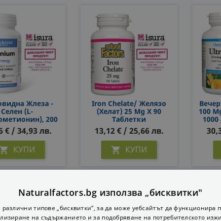
видна Жлеза -
Iron Chelate/ Желязо
Вечер
Селен (L-
(хелат) 25 Mg X 90
100 Mg
ометионин), 200
Таблетки
1000
Х 60 Капсули
6 € / 34,93 лв.
13,12 € / 25,66 лв.
30,
КУПИ
КУПИ


Naturalfactors.bg използва „бисквитки"
 различни типове „бисквитки“, за да може уебсайтът да функционира п
лизиране на съдържанието и за подобряване на потребителското изж