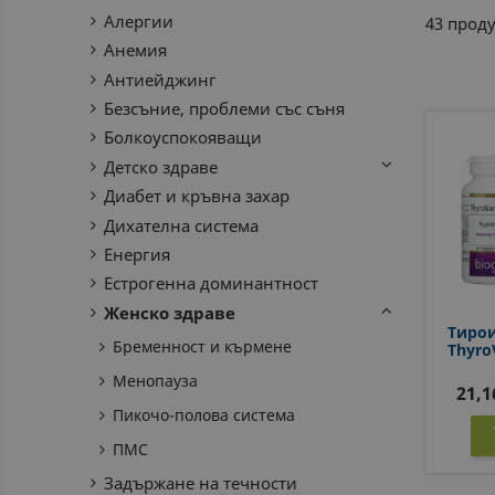
Алергии
43 проду
Анемия
Антиейджинг
Безсъние, проблеми със съня
Болкоуспокояващи
Детско здраве
Диабет и кръвна захар
Дихателна система
Енергия
Естрогенна доминантност
Женско здраве
Тирои
Бременност и кърмене
Thyro
Менопауза
21,1
Пикочо-полова система
ПМС
Задържане на течности