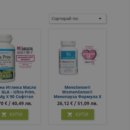

Сортирай по:
на Иглика Масло
MenoSense®
 GLA - Ultra Prim,
WomenSense®
Mg Х 90 Софтгел
Менопауза Формула Х
Капсули
90 Капсули
70 € / 40,49 лв.
26,12 € / 51,09 лв.
КУПИ
КУПИ

