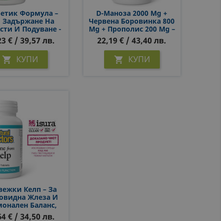
етик Формула –
D-Маноза 2000 Mg +
 Задържане На
Червена Боровинка 800
сти И Подуване -
Mg + Прополис 200 Mg –
etic Formula - С
Здрав Уринарен Тракт,
23 € / 39,57 лв.
22,19 € / 43,40 лв.
твен Диуретичен
60 Капсули
кт, 90 Капсули
КУПИ
КУПИ


ежки Келп – За
видна Жлеза И
онален Баланс,
180 Таблетки
64 € / 34,50 лв.