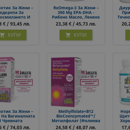
отик За Жени –
RxOmega-3 За Жени –
Диур
одкрепа За
300 Mg EPA-DHA -
При
осмилането И
Рибено Масло, Ленено
Течно
тета, 55 Млрд.
Масло И Масло От
Diur
8 € / 93,45 лв.
23,38 € / 45,73 лв.
20,
U, 30 Капсули
Вечерна Иглика, 60
Естес
Софтгел Капсули
Ефе
КУПИ
КУПИ


отик За Жени –
Methylfolate+B12
Норв
 На Вагиналната
BioCoenzymated™/
Щито
И Чревната
Метилфолат (Фолиева
Хорм
флора, 25 Млрд.
Киселина)+Витамин
5 € / 74,03 лв.
24,58 € / 48,07 лв.
17,
U, 30 Капсули
В12 Х 60 Сублингвални