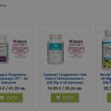
кта
дна Подкрепа -
Салвия/ Градински Чай
Вечер
Vantage HT™, 90
(лист) WomenSense®,
50 Mg
Капсули
350 Mg Х 60 Капсули
500 
6 € / 41,39 лв.
14,95 € / 29,24 лв.
20,
КУПИ
КУПИ

