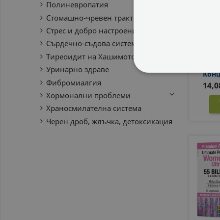
Полиневропатия
Стомашно-чревен тракт
Стрес и добро настроение
Сърдечно-съдова система
Тиреоидит на Хашимото
Черв
Cran
Уринарно здраве
Кон
СТРОГО НЕОБХ
Уроин
Фибромиалгия
14,0
Хормонални проблеми
НЕКЛАСИФИЦИ
Храносмилателна система
Черен дроб, жлъчка, детоксикация