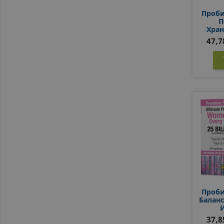
Проби
П
Хран
Имуни
47,7
CF
Проби
Баланс
Микро
37,8
CF