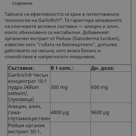
стареене.
Тайната на ефективността се крие в патентованата
®
технология на GarlicRich
. Тя гарантира запазването
на ключовите активни съставки — алицин и алин,
които обикновено са нестабилни. Добавеният
органичен екстракт от Рейши (Ganoderma lucidum),
известен като "гъбата на безсмъртието", допълва
действието на чесъна, като внася баланс и
спокойствие в напрегнатото ежедневие.
Съставки:
В 1 капс.:
Дн. доза:
Garlirich® Чесън
концентрат 10:1
пудра /
Allium
300 mg
600 mg
sativum
/,
(луковица)
Алицин, алин,
гама-
4800 µg
9600 µg
глутамилцистеин
Рейши органик
екстракт 30:1,