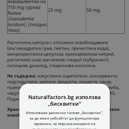
eквивалентен на
750
mg
сурова
25 mg
50 mg
билка
/
Ganoderma
lucidum
/, (
плодно
тяло)
Растителна капсула с отложено освобождаване
(въглехидратна гума, пектин, пречистена вода),
микрокристална целулоза, кроскармелоза натрий,
растителен клас магнезиев стеарат (лубрикант),
силициев диоксид, стеаринова киселина.
Не съдържа:
изкуствени оцветители, консерванти,
подсладители, млечни продукти, нишесте, захар,
пшеница, глутен, дрожди, соя, царевица, яйца, риба,
черупчести, животински продукти, сол, ядки, ГМО.
Naturalfactors.bg използва
Подходящо за вегани/вегетарианци.
„бисквитки"
Хранителна добавка, 120 V-капсули със забавено
Използваме различни типове „бисквитки“,
освобождаване.
за да може уебсайтът да функционира
правилно, за персонализиране на