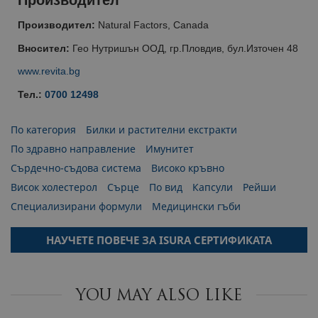
Производител
Производител:
Natural Factors, Canada
Вносител:
Гео Нутришън ООД, гр.Пловдив, бул.Източен 48
www.revita.bg
Тел.:
0700 12498
По категория
Билки и растителни екстракти
По здравно направление
Имунитет
Сърдечно-съдова система
Високо кръвно
Висок холестерол
Сърце
По вид
Капсули
Рейши
Специализирани формули
Медицински гъби
НАУЧЕТЕ ПОВЕЧЕ ЗА ISURA СЕРТИФИКАТА
YOU MAY ALSO LIKE