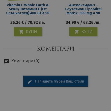
Vitamin E Whole Earth &
Антиоксидант -
Sea®/ Витамин Е (oт
Глутатион LipoMicel
Слънчоглед) 400 IU X 90
Matrix, 300 Mg X 90
Софтгел Капсули
Софтгел Капсули
36,26 € / 70,92 лв.
34,90 € / 68,26 лв.
КУПИ
КУПИ


КОМЕНТАРИ
Коментари (0)
Напишете първи Ваш отзив