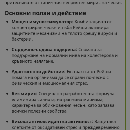
притеснявате от типичния неприятен мирис на чесън.
Основни ползи и действие
Мощен имуностимулатор:
Комбинацията от
концентриран чесън и гъба Рейши активира
защитните механизми на тялото срещу вируси и
бактерии.
Сърдечно-съдова подкрепа:
Спомага за
поддържане на нормални нива на холестерола и
кръвното налягане.
Адаптогенно действие:
Екстрактът от Рейши
помага на организма да се справи по-лесно с
физическия и емоционалния стрес.
Без мирис:
Специално разработената формула
елиминира силната, натрапчива миризма,
характерна за обикновения чесън, като запазва
всички полезни свойства.
Висока антиоксидантна активност:
Защитава
клетките от оксидативен стрес и преждевременно