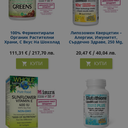
100% Ферментирали
Липозомен Кверцетин –
Органик Растителни
Алергии, Имунитет,
Храни, С Вкус На Шоколад
Сърдечно Здраве, 250 Mg,
Whole Earth & Sea, 438 G
30 Софтгел Капсули
Прах
111,31 € / 217,70 лв.
20,47 € / 40,04 лв.
КУПИ
КУПИ

