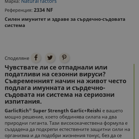
Natural factors
Марка:
2334 NF
Референция:
Силен имунитет и здраве за сърдечно-съдовата
система
Споделяне
Чувствате ли се отпаднали или
податливи на сезонни вируси?
Съвременният начин на живот често
подлага имунната и сърдечно-
съдовата ни система на сериозни
изпитания.
®
GarlicRich
Super Strength Garlic+Reishi
е вашето
мощно решение, което обединява силата на два
природни гиганта. Тази висококачествена формула е
създадена да подкрепи естествените защитни сили на
организма и да подобри жизнения тонус, без да се