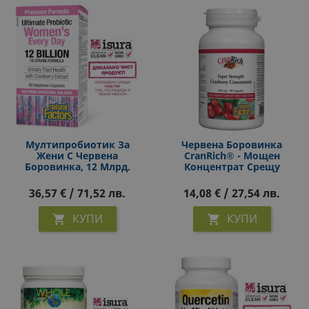
Мултипробиотик За
Червена Боровинка
Жени С Червена
CranRich® - Мощен
Боровинка, 12 Млрд.
Концентрат Срещу
Активни Пробиотици, 60
Уроинфекции, 500 Mg, 90
Капсули
Капсули
36,57 € / 71,52 лв.
14,08 € / 27,54 лв.
КУПИ
КУПИ

