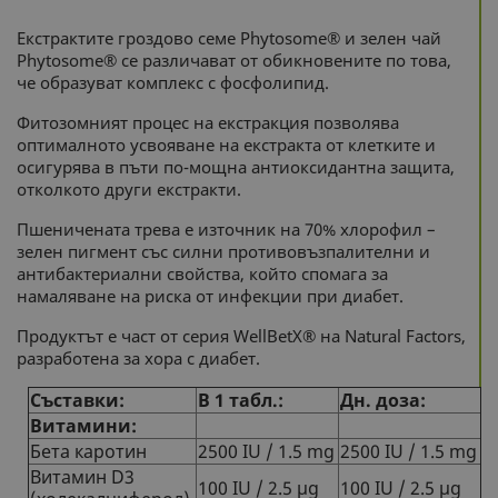
Екстрактите гроздово семе Phytosome® и зелен чай
Phytosome® се различават от обикновените по това,
че образуват комплекс с фосфолипид.
Фитозомният процес на екстракция позволява
оптималното усвояване на екстракта от клетките и
осигурява в пъти по-мощна антиоксидантна защита,
отколкото други екстракти.
Пшеничената трева е източник на 70% хлорофил –
зелен пигмент със силни противовъзпалителни и
антибактериални свойства, който спомага за
намаляване на риска от инфекции при диабет.
Продуктът е част от серия WellBetX® на Natural Factors,
разработена за хора с диабет.
Съставки:
В 1 табл.:
Дн. доза:
Витамини:
Бета каротин
2500 IU / 1.5 mg
2500 IU / 1.5 mg
Витамин D3
100 IU / 2.5 µg
100 IU / 2.5 µg