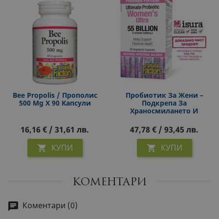
Bee Propolis / Прополис
Пробиотик За Жени –
500 Mg Х 90 Капсули
Подкрепа За
Храносмилането И
Имунитета, 55 Млрд. CFU,
30 Капсули
16,16 € / 31,61 лв.
47,78 € / 93,45 лв.
КУПИ
КУПИ


КОМЕНТАРИ
Коментари (0)