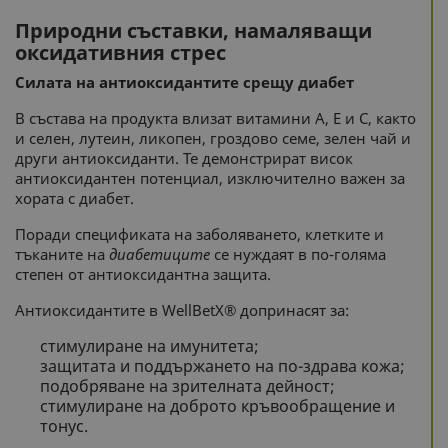
Природни съставки, намаляващи
оксидативния стрес
Силата на антиоксидантите срещу диабет
В състава на продукта влизат витамини А, Е и С, както
и селен, лутеин, ликопен, гроздово семе, зелен чай и
други антиоксиданти. Те демонстрират висок
антиоксидантен потенциал, изключително важен за
хората с диабет.
Поради спецификата на заболяването, клетките и
тъканите на
диабетиците
се нуждаят в по-голяма
степен от антиоксидантна защита.
Антиоксидантите в WellBetX® допринасят за:
стимулиране на имунитета;
защитата и поддържането на по-здрава кожа;
подобряване на зрителната дейност;
стимулиране на доброто кръвообращение и
тонус.