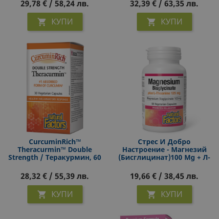
29,78 € / 58,24 лв.
32,39 € / 63,35 лв.
КУПИ
КУПИ


CurcuminRich™
Стрес И Добро
Theracurmin™ Double
Настроение - Магнезий
Strength / Теракурмин, 60
(бисглицинат)100 Mg + Л-
Mg, 30 Капсули
Теанин 125 Mg Х 90
Капсули
28,32 € / 55,39 лв.
19,66 € / 38,45 лв.
КУПИ
КУПИ

