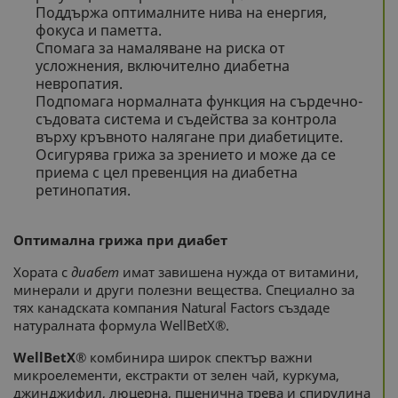
Поддържа оптималните нива на енергия,
фокуса и паметта.
Спомага за намаляване на риска от
усложнения, включително диабетна
невропатия.
Подпомага нормалната функция на сърдечно-
съдовата система и съдейства за контрола
върху кръвното налягане при диабетиците.
Осигурява грижа за зрението и може да се
приема с цел превенция на диабетна
ретинопатия.
Оптимална грижа при диабет
Хората с
диабет
имат завишена нужда от витамини,
минерали и други полезни вещества. Специално за
тях канадската компания Natural Factors създаде
натуралната формула WellBetX®.
WellBetX®
комбинира широк спектър важни
микроелементи, екстракти от зелен чай, куркума,
джинджифил, люцерна, пшенична трева и спирулина