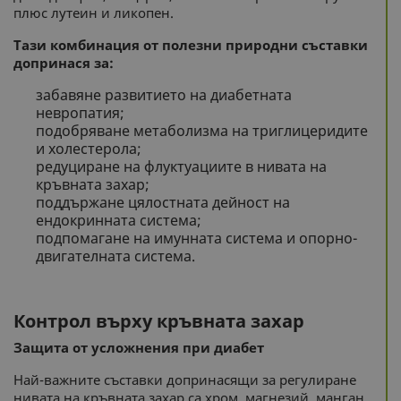
плюс лутеин и ликопен.
Тази комбинация от полезни природни съставки
допринася за:
забавяне развитието на диабетната
невропатия;
подобряване метаболизма на триглицеридите
и холестерола;
редуциране на флуктуациите в нивата на
кръвната захар;
поддържане цялостната дейност на
ендокринната система;
подпомагане на имунната система и опорно-
двигателната система.
Контрол върху кръвната захар
Защита от усложнения при диабет
Най-важните съставки допринасящи за регулиране
нивата на кръвната захар са хром, магнезий, манган,