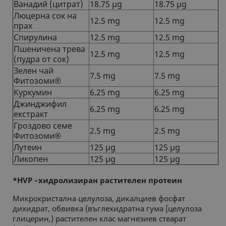
Ванадий (цитрат)
18.75 µg
18.75 µg
Люцерна сок на
12.5 mg
12.5 mg
прах
Спирулина
12.5 mg
12.5 mg
Пшеничена трева
12.5 mg
12.5 mg
(пудра от сок)
Зелен чай
7.5 mg
7.5 mg
Фитозоми®
Куркумин
6.25 mg
6.25 mg
Джинджифил
6.25 mg
6.25 mg
екстракт
Гроздово семе
2.5 mg
2.5 mg
Фитозоми®
Лутеин
125 µg
125 µg
Ликопен
125 µg
125 µg
*HVP –хидролизиран растителен протеин
Микрокристална целулоза, дикалциев фосфат
дихидрат, обвивка (въглехидратна гума [целулоза
глицерин,) растителен клас магнезиев стеарат