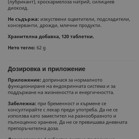
(лубрикант), кроскармелоза натрий, силициев
диоксид.
Не съдържа:
изкуствени оцветители, подсладители,
консерванти, дрожди, млечни продукти.
Хранителна добавка, 120 таблетки.
Нето тегло:
62 g
Дозировка и приложение
Приложение:
допринася за нормалното
функциониране на ендокринната система и за
поддържане на жизнеността и енергичността.
Забележка:
при бременност и кърмене се
консултирайте с лекар преди употреба. Да не се
използва като заместител на разнообразното и
пълноценно хранене. Да не се превишава дневната
препоръчителна доза.