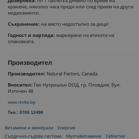
Дозировка:
по 1 таблетка дневно по време на
хранене, няколко часа преди или след прием на други
медикаменти.
Съхранение:
на място недостъпно за деца!
Годност и партида:
маркирани на етикета на
опаковката.
Производител
Производител:
Natural Factors, Canada
Вносител:
Гео Нутришън ООД, гр. Пловдив, бул.
Източен 48
www.revita.bg
Тел.:
0700 12498
Витамини и минерали
Енергия
Сърдечно-съдова система
Мултивитамини
Таблетки