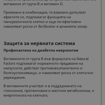
витамини от група В и витамин D.
Приемани в комбинация, те взаимно допълват
ефектите си, подпомагат функцията на
панкреатичните клетки и още по-ефективно
намаляват риска от
дисбаланс в кръвната захар
.
Защита за нервната система
Профилактика на диабетна невропатия
Витамините от група В във формулата на Natural
Factors подпомагат нормалното предаване на
импулсите, действат противовъзпалително и
болкоуспокояващо, и намаляват риска от клетъчни
увреждания.
В-витамините участват и в поддържането на
глюкозния, протеиновия и мастния метаболизъм, и
енергетиката на клетката.