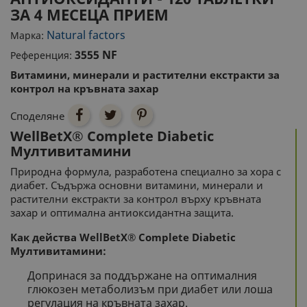
ЗА 4 МЕСЕЦА ПРИЕМ
Natural factors
Марка:
3555 NF
Референция:
Витамини, минерали и растителни екстракти за
контрол на кръвната захар
Споделяне
WellBetX® Complete Diabetic
Мултивитамини
Природна формула, разработена специално за хора с
диабет. Съдържа основни витамини, минерали и
растителни екстракти за контрол върху кръвната
захар и оптимална антиоксидантна защита.
Как действа WellBetX® Complete Diabetic
Мултивитамини:
Допринася за поддържане на оптималния
глюкозен метаболизъм при диабет или лоша
регулация на кръвната захар.