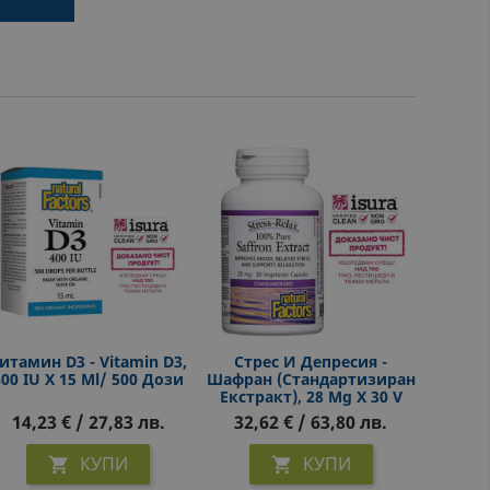
итамин D3 - Vitamin D3,
Стрес И Депресия -
400 IU X 15 Ml/ 500 Дози
Шафран (стандартизиран
Екстракт), 28 Mg Х 30 V
Капсули
14,23 € / 27,83 лв.
32,62 € / 63,80 лв.
КУПИ
КУПИ

