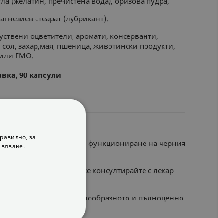
ла (желатин, пречистена вода), оризова пудра,
агнезиев стеарат (лубрикант).
ствени оцветители, аромати, консерванти,
 сол, захар,мая, пшеница, животински продукти,
 или ГМО.
вка, 90 капсули
 приложение
равилно, за
принася за нормалното функциониране на черния
ивяване.
ременност и кърмене се консултирайте с лекар
а като заместител на разнообразното и пълноценно