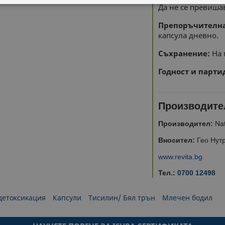
Да не се превиша
ОДИМИ
СТАТИСТИЧЕСКИ
МАРКЕТИНГOВИ
Препоръчителна 
РАНИ
капсула дневно.
Съхранение:
На 
Годност и парти
Производите
Производител:
Nat
Вносител:
Гео Нутр
www.revita.bg
Тел.:
0700 12498
детоксикация
Капсули
Тисилин/ Бял трън
Млечен бодил