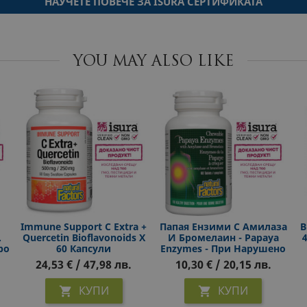
НАУЧЕТЕ ПОВЕЧЕ ЗА ISURA СЕРТИФИКАТА
YOU MAY ALSO LIKE
Immune Support C Extra +
Папая Ензими С Амилаза
В
.
Quercetin Bioflavonoids X
И Бромелаин - Papaya
ро
60 Капсули
Enzymes - При Нарушено
Храносмилане, Газове И
24,53 € / 47,98 лв.
10,30 € / 20,15 лв.
ни
Подуване, 60 Дъвчащи
ус
Таблетки
КУПИ
КУПИ

