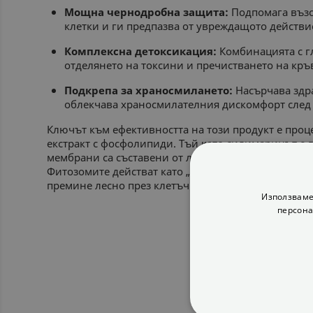
Мощна чернодробна защита:
Подпомага възс
клетки и ги предпазва от увреждащото действи
Комплексна детоксикация:
Комбинацията с г
отделянето на токсини и пречистването на кръ
Подкрепа за храносмилането:
Насърчава здр
облекчава храносмилателния дискомфорт след 
Ключът към ефективността на този продукт е проц
екстракт с фосфолипиди. Тъй като силимаринът е 
мембрани са съставени от липиди, той трудно пре
Фитозомите действат като „преносител“, който по
премине лесно през клетъчните мембрани и да ра
Използваме
персона