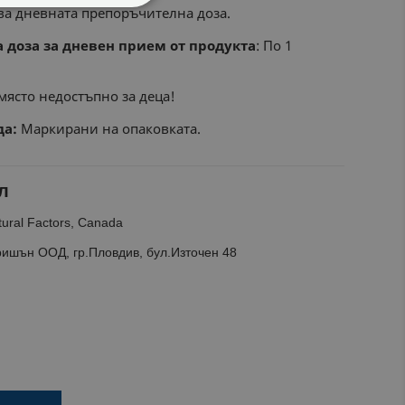
ва дневната препоръчителна доза.
ФУНКЦИОНАЛНИ
доза за дневен прием от продукта
: По 1
място недостъпно за деца!
да:
Маркирани на опаковката.
л
ural Factors, Canada
ишън ООД, гр.Пловдив, бул.Източен 48