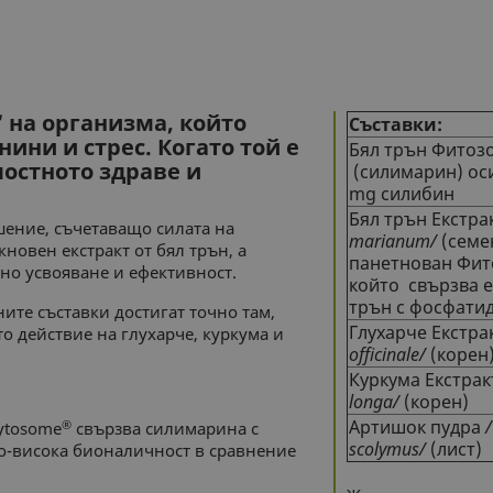
 на организма, който
Съставки:
нини и стрес. Когато той е
Бял трън Фито
лостното здраве и
(силимарин) ос
mg силибин
Бял трън Екстр
ение, съчетаващо силата на
marianum/
(семе
кновен екстракт от бял трън, а
панетнован Фит
но усвояване и ефективност.
който свързва е
трън с фосфатид
ите съставки достигат точно там,
Глухарче Екстра
о действие на глухарче, куркума и
officinale/
(корен
Куркума Екстра
longa/
(корен)
Артишок пудра
®
ytosome
свързва силимарина с
scolymus/
(лист)
о-висока бионаличност в сравнение