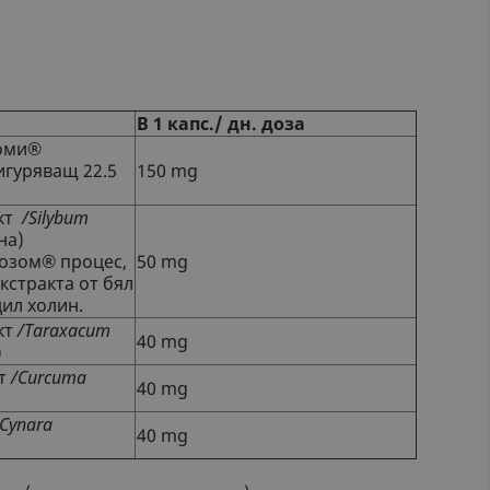
В 1 капс./ дн. доза
зоми®
игуряващ 22.5
150 mg
акт
/Silybum
на)
озом® процес,
50 mg
кстракта от бял
ил холин.
кт
/Taraxacum
40 mg
)
кт
/Curcuma
40 mg
/Cynara
40 mg