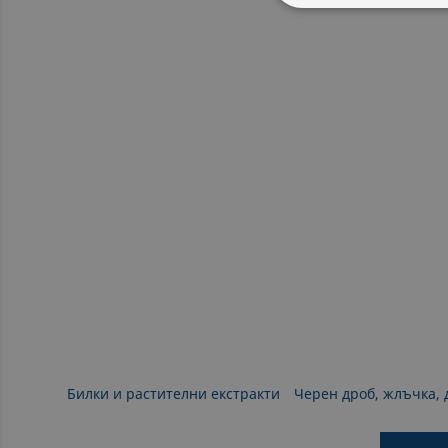
СТРОГО НЕОБХ
НЕКЛАСИФИЦИ
Билки и растителни екстракти
Черен дроб, жлъчка, 