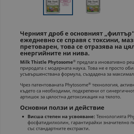
Черният дроб е основният „филтър“
ежедневно се справя с токсини, маз
претоварен, това се отразява на ця
енергийните ни нива.
®
Milk Thistle Phytosome
предлага иновативно реш
природата с модерната наука. Това не е просто оби
усъвършенствана формула, създадена за максимал
®
Чрез патентованата Phytosome
технология, активн
където са необходими, подкрепени от синергичнот
артишок за цялостна детоксикация на тялото.
Основни ползи и действие
Висша степен на усвояване:
Технологията Ph
фосфатидилхолин, гарантирайки значително п
със стандартните екстракти.