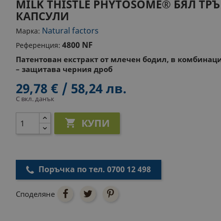
MILK THISTLE PHYTOSOME®
БЯЛ ТР
КАПСУЛИ
Natural factors
Марка:
4800 NF
Референция:
Патентован екстракт от млечен бодил, в комбинаци
– защитава черния дроб
29,78 € / 58,24 лв.
С вкл. данък
КУПИ

Поръчка по тел. 0700 12 498
Споделяне