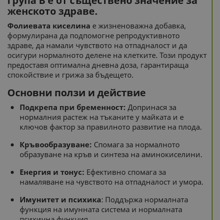
група В е от съществено значение за
женското здраве.
Фолиевата киселина
е жизненоважна добавка,
формулирана да подпомогне репродуктивното
здраве, да намали чувството на отпадналост и да
осигури нормалното делене на клетките. Този продукт
предоставя оптимална дневна доза, гарантираща
спокойствие и грижа за бъдещето.
Основни ползи и действие
Подкрепа при бременност:
Допринася за
нормалния растеж на тъканите у майката и е
ключов фактор за правилното развитие на плода.
Кръвообразуване:
Спомага за нормалното
образуване на кръв и синтеза на аминокиселини.
Енергия и тонус:
Ефективно спомага за
намаляване на чувството на отпадналост и умора.
Имунитет и психика
: Поддържа нормалната
функция на имунната система и нормалната
психична функция.