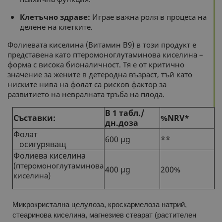
Клетъчно здраве:
Играе важна роля в процеса на
делене на клетките.
Фолиевата киселина (Витамин В9) в този продукт е
представена като птеромоноглутаминова киселина –
форма с висока бионаличност. Тя е от критично
значение за жените в детеродна възраст, тъй като
ниските нива на фолат са рисков фактор за
развитието на невралната тръба на плода.
В 1 табл./
Съставки:
%NRV*
дн.доза
Фолат
600 µg
**
осигуряващ
Фолиева киселина
(птеромоноглутаминова
400 µg
200%
киселина)
Микрокристална целулоза, кроскармелоза натрий,
стеаринова киселина, магнезиев стеарат (растителен