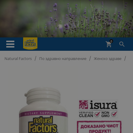
0
shopping_cart

Natural Factors
По здравно направление
Женско здраве
Б