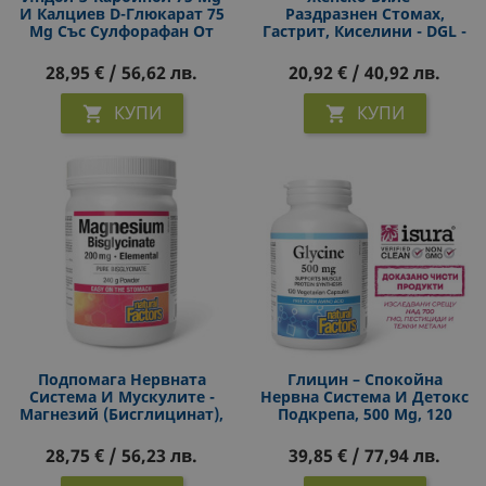
И Калциев D-Глюкарат 75
Раздразнен Стомах,
Mg Със Сулфорафан От
Гастрит, Киселини - DGL -
Броколи - EstroSense®
Деглициризиран
WomenSense®, 60 V
Сладник, 400 Mg, 90
28,95 € / 56,62 лв.
20,92 € / 40,92 лв.
Капсули
Дъвчащи Таблетки
КУПИ
КУПИ


Подпомага Нервната
Глицин – Спокойна
Система И Мускулите -
Нервна Система И Детокс
Магнезий (бисглицинат),
Подкрепа, 500 Mg, 120
200 Mg Х 240 G Прах
Капсули
28,75 € / 56,23 лв.
39,85 € / 77,94 лв.