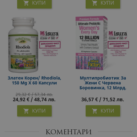
КУПИ
КУПИ


Златен Корен/ Rhodiola,
Мултипробиотик За
150 Mg X 60 Капсули
Жени С Червена
Боровинка, 12 Млрд.
Активни Пробиотици, 60
29,32 € / 57,34 лв.
Капсули
24,92 € / 48,74 лв.
36,57 € / 71,52 лв.
КУПИ
КУПИ


КОМЕНТАРИ